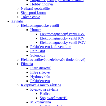
Hobby hnojivá
Netkané geotextílie
Siete proti krtom
Trávne osivo
Závlaha
Elektromagnetické ventili
Hunter
Elektromagnetický ventil IBV
Elektromagnetický ventil ICV
Elektromagnetický ventil PGV
Príslušenstvo k el. ventilom
Rain Bird
Solenoidy
Elektroventilové rozdeľovače (holendrové)
Filtrácia
Filtre diskové
Filtre sítkové
Hydrocyklón
Príslušenstvo
Kvapková a mikro závlaha​
Kvapková závlaha
Hadice
Spojovací materiál
Mikrozávlaha