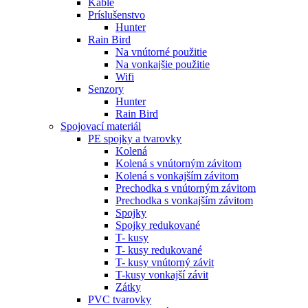
Káble
Príslušenstvo
Hunter
Rain Bird
Na vnútorné použitie
Na vonkajšie použitie
Wifi
Senzory
Hunter
Rain Bird
Spojovací materiál
PE spojky a tvarovky
Kolená
Kolená s vnútorným závitom
Kolená s vonkajším závitom
Prechodka s vnútorným závitom
Prechodka s vonkajším závitom
Spojky
Spojky redukované
T- kusy
T- kusy redukované
T- kusy vnútorný závit
T-kusy vonkajší závit
Zátky
PVC tvarovky