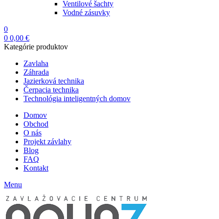
Ventilové šachty
Vodné zásuvky
0
0
0,00
€
Kategórie produktov
Zavlaha
Záhrada
Jazierková technika
Čerpacia technika
Technológia inteligentných domov
Domov
Obchod
O nás
Projekt závlahy
Blog
FAQ
Kontakt
Menu