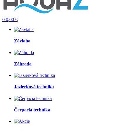
0
0,00
€
Závlaha
Záhrada
Jazierková technika
Čerpacia technika