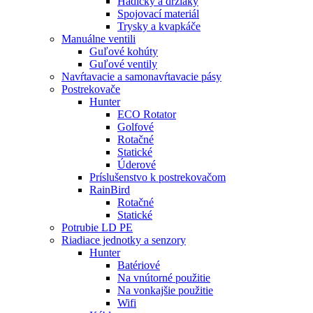
Hadičky a držiaky
Spojovací materiál
Trysky a kvapkáče
Manuálne ventili
Guľové kohúty
Guľové ventily
Navŕtavacie a samonavŕtavacie pásy
Postrekovače
Hunter
ECO Rotator
Golfové
Rotačné
Statické
Úderové
Príslušenstvo k postrekovačom
RainBird
Rotačné
Statické
Potrubie LD PE
Riadiace jednotky a senzory
Hunter
Batériové
Na vnútorné použitie
Na vonkajšie použitie
Wifi