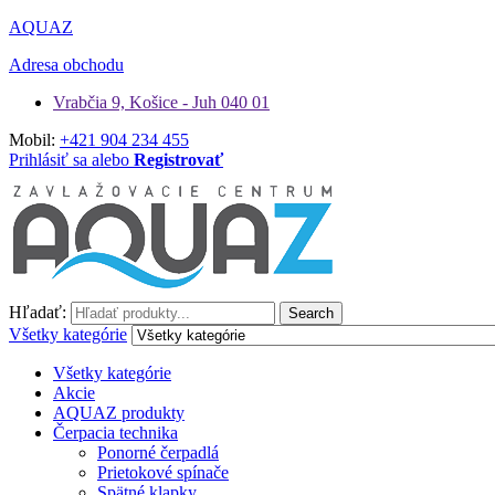
AQUAZ
Adresa obchodu
Vrabčia 9, Košice - Juh 040 01
Mobil:
+421 904 234 455
Prihlásiť sa alebo
Registrovať
Hľadať:
Search
Všetky kategórie
Všetky kategórie
Akcie
AQUAZ produkty
Čerpacia technika
Ponorné čerpadlá
Prietokové spínače
Spätné klapky