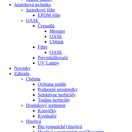
Jazierková technika
Jazierkové fólie
EPDM fólie
OASE
Čerpadlá
Messner
OASE
Ubbink
Filtre
OASE
Prevzdušňovače
UV Lampy
Novinky
Záhrada
Chémia
Ochrana rastlín
Podporné prostriedky
Selektívne herbicídy
Totálne herbicídy
Doplnkový sortiment
Konvičky
Kvetináče
Hnojivá
Bio (organické) hnojivá
Hnojivá s postupným uvoľňovaním