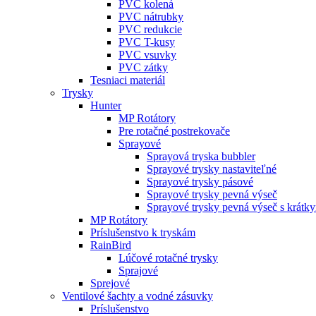
PVC kolená
PVC nátrubky
PVC redukcie
PVC T-kusy
PVC vsuvky
PVC zátky
Tesniaci materiál
Trysky
Hunter
MP Rotátory
Pre rotačné postrekovače
Sprayové
Sprayová tryska bubbler
Sprayové trysky nastaviteľné
Sprayové trysky pásové
Sprayové trysky pevná výseč
Sprayové trysky pevná výseč s krátk
MP Rotátory
Príslušenstvo k tryskám
RainBird
Lúčové rotačné trysky
Sprajové
Sprejové
Ventilové šachty a vodné zásuvky
Príslušenstvo