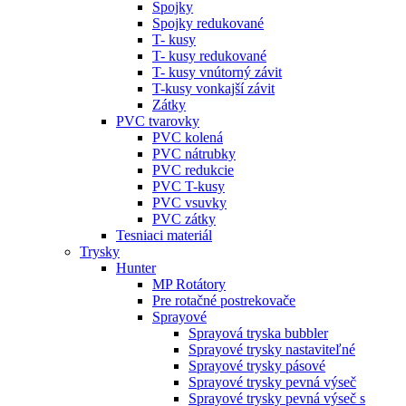
Spojky
Spojky redukované
T- kusy
T- kusy redukované
T- kusy vnútorný závit
T-kusy vonkajší závit
Zátky
PVC tvarovky
PVC kolená
PVC nátrubky
PVC redukcie
PVC T-kusy
PVC vsuvky
PVC zátky
Tesniaci materiál
Trysky
Hunter
MP Rotátory
Pre rotačné postrekovače
Sprayové
Sprayová tryska bubbler
Sprayové trysky nastaviteľné
Sprayové trysky pásové
Sprayové trysky pevná výseč
Sprayové trysky pevná výseč s