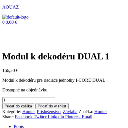
AQUAZ
0
0,00
€
Modul k dekodéru DUAL 1
166,20
€
Modul k dekodéru pre riadiace jednotky I-CORE DUAL.
Dostupné na objednávku
Pridať do košíka
Pridať do wishlist
Kategórie:
Hunter
,
Príslušenstvo
,
Závlaha
Značka:
Hunter
Share:
Facebook
Twitter
Linkedin
Pinterest
Email
Popis