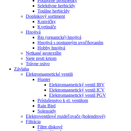
Podporné prostriedky
Selektívne herbicídy
Totálne herbicídy
Doplnkový sortiment
Konvičky
Kvetináče
Hnojivá
Bio (organické) hnojivá
Hnojivá s postupným uvoľňovaním
Hobby hnojivá
Netkané geotextílie
Siete proti krtom
Trávne osivo
Závlaha
Elektromagnetické ventili
Hunter
Elektromagnetický ventil IBV
Elektromagnetický ventil ICV
Elektromagnetický ventil PGV
Príslušenstvo k el. ventilom
Rain Bird
Solenoidy
Elektroventilové rozdeľovače (holendrové)
Filtrácia
Filtre diskové