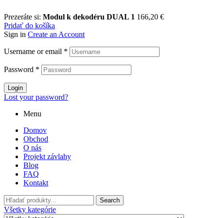
Prezeráte si:
Modul k dekodéru DUAL 1
166,20
€
Pridať do košíka
Sign in
Create an Account
Username or email
*
Password
*
Login
Lost your password?
Menu
Domov
Obchod
O nás
Projekt závlahy
Blog
FAQ
Kontakt
Search
Všetky kategórie