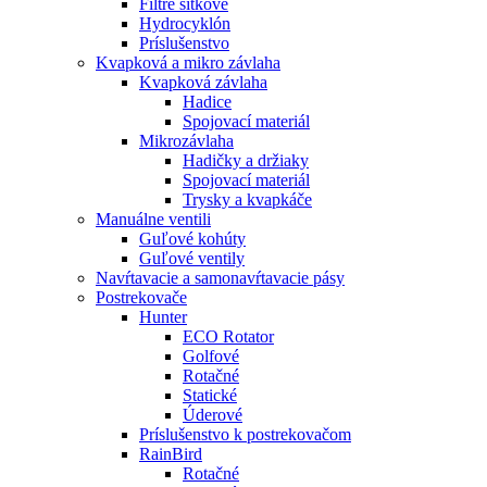
Filtre sítkové
Hydrocyklón
Príslušenstvo
Kvapková a mikro závlaha​
Kvapková závlaha
Hadice
Spojovací materiál
Mikrozávlaha
Hadičky a držiaky
Spojovací materiál
Trysky a kvapkáče
Manuálne ventili
Guľové kohúty
Guľové ventily
Navŕtavacie a samonavŕtavacie pásy
Postrekovače
Hunter
ECO Rotator
Golfové
Rotačné
Statické
Úderové
Príslušenstvo k postrekovačom
RainBird
Rotačné