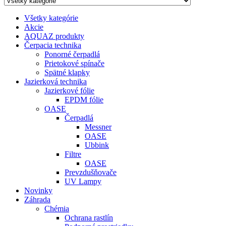
Všetky kategórie
Akcie
AQUAZ produkty
Čerpacia technika
Ponorné čerpadlá
Prietokové spínače
Spätné klapky
Jazierková technika
Jazierkové fólie
EPDM fólie
OASE
Čerpadlá
Messner
OASE
Ubbink
Filtre
OASE
Prevzdušňovače
UV Lampy
Novinky
Záhrada
Chémia
Ochrana rastlín