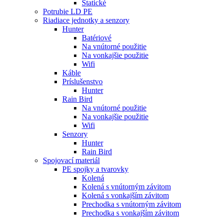
Statické
Potrubie LD PE
Riadiace jednotky a senzory
Hunter
Batériové
Na vnútorné použitie
Na vonkajšie použitie
Wifi
Káble
Príslušenstvo
Hunter
Rain Bird
Na vnútorné použitie
Na vonkajšie použitie
Wifi
Senzory
Hunter
Rain Bird
Spojovací materiál
PE spojky a tvarovky
Kolená
Kolená s vnútorným závitom
Kolená s vonkajším závitom
Prechodka s vnútorným závitom
Prechodka s vonkajším závitom