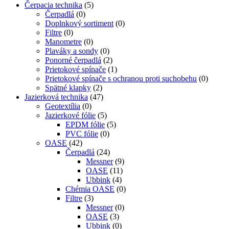
Čerpacia technika
(5)
Čerpadlá
(0)
Doplnkový sortiment
(0)
Filtre
(0)
Manometre
(0)
Plaváky a sondy
(0)
Ponorné čerpadlá
(2)
Prietokové spínače
(1)
Prietokové spínače s ochranou proti suchobehu
(0)
Spätné klapky
(2)
Jazierková technika
(47)
Geotextília
(0)
Jazierkové fólie
(5)
EPDM fólie
(5)
PVC fólie
(0)
OASE
(42)
Čerpadlá
(24)
Messner
(9)
OASE
(11)
Ubbink
(4)
Chémia OASE
(0)
Filtre
(3)
Messner
(0)
OASE
(3)
Ubbink
(0)