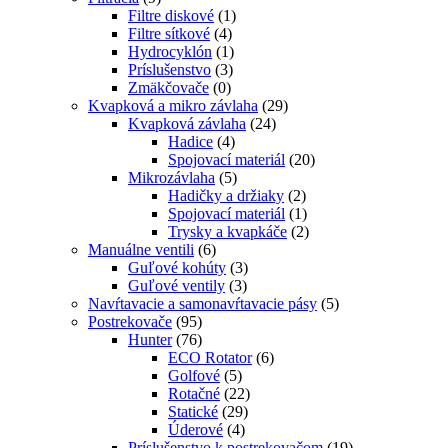
Filtre diskové
(1)
Filtre sítkové
(4)
Hydrocyklón
(1)
Príslušenstvo
(3)
Zmäkčovače
(0)
Kvapková a mikro závlaha​
(29)
Kvapková závlaha
(24)
Hadice
(4)
Spojovací materiál
(20)
Mikrozávlaha
(5)
Hadičky a držiaky
(2)
Spojovací materiál
(1)
Trysky a kvapkáče
(2)
Manuálne ventili
(6)
Guľové kohúty
(3)
Guľové ventily
(3)
Navŕtavacie a samonavŕtavacie pásy
(5)
Postrekovače
(95)
Hunter
(76)
ECO Rotator
(6)
Golfové
(5)
Rotačné
(22)
Statické
(29)
Úderové
(4)
Príslušenstvo k postrekovačom
(19)