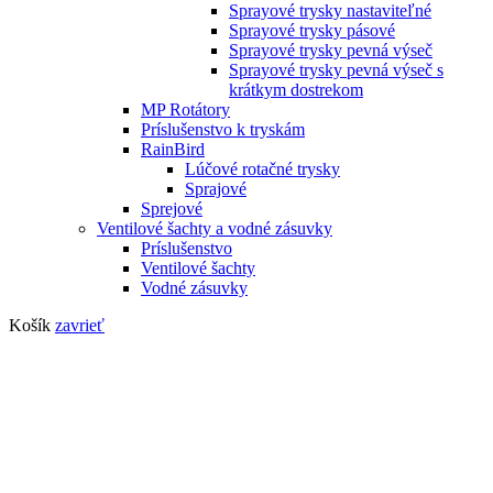
Sprayové trysky nastaviteľné
Sprayové trysky pásové
Sprayové trysky pevná výseč
Sprayové trysky pevná výseč s
krátkym dostrekom
MP Rotátory
Príslušenstvo k tryskám
RainBird
Lúčové rotačné trysky
Sprajové
Sprejové
Ventilové šachty a vodné zásuvky
Príslušenstvo
Ventilové šachty
Vodné zásuvky
Košík
zavrieť