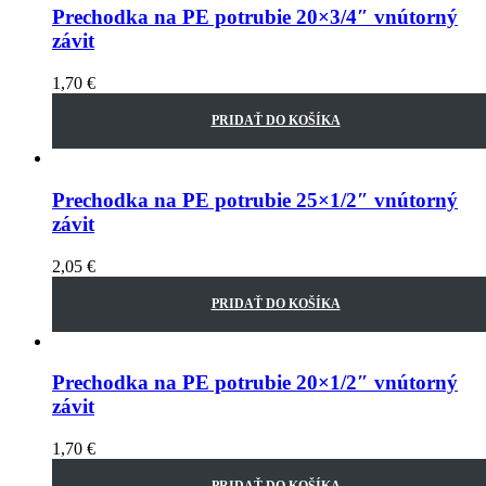
Prechodka na PE potrubie 20×3/4″ vnútorný
závit
1,70
€
PRIDAŤ DO KOŠÍKA
Prechodka na PE potrubie 25×1/2″ vnútorný
závit
2,05
€
PRIDAŤ DO KOŠÍKA
Prechodka na PE potrubie 20×1/2″ vnútorný
závit
1,70
€