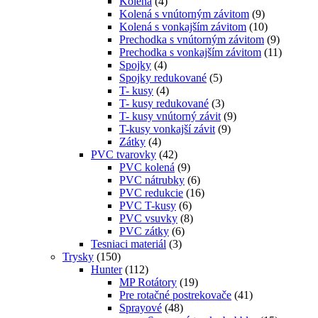
Kolená
(4)
Kolená s vnútorným závitom
(9)
Kolená s vonkajším závitom
(10)
Prechodka s vnútorným závitom
(9)
Prechodka s vonkajším závitom
(11)
Spojky
(4)
Spojky redukované
(5)
T- kusy
(4)
T- kusy redukované
(3)
T- kusy vnútorný závit
(9)
T-kusy vonkajší závit
(9)
Zátky
(4)
PVC tvarovky
(42)
PVC kolená
(9)
PVC nátrubky
(6)
PVC redukcie
(16)
PVC T-kusy
(6)
PVC vsuvky
(8)
PVC zátky
(6)
Tesniaci materiál
(3)
Trysky
(150)
Hunter
(112)
MP Rotátory
(19)
Pre rotačné postrekovače
(41)
Sprayové
(48)