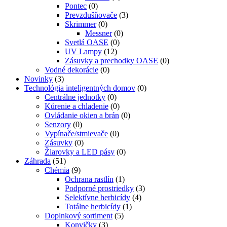
Pontec
(0)
Prevzdušňovače
(3)
Skrimmer
(0)
Messner
(0)
Svetlá OASE
(0)
UV Lampy
(12)
Zásuvky a prechodky OASE
(0)
Vodné dekorácie
(0)
Novinky
(3)
Technológia inteligentných domov
(0)
Centrálne jednotky
(0)
Kúrenie a chladenie
(0)
Ovládanie okien a brán
(0)
Senzory
(0)
Vypínače/stmievače
(0)
Zásuvky
(0)
Žiarovky a LED pásy
(0)
Záhrada
(51)
Chémia
(9)
Ochrana rastlín
(1)
Podporné prostriedky
(3)
Selektívne herbicídy
(4)
Totálne herbicídy
(1)
Doplnkový sortiment
(5)
Konvičky
(3)