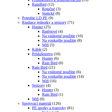
RainBird
(12)
Rotačné
(3)
Statické
(8)
Potrubie LD PE
(9)
Riadiace jednotky a senzory
(71)
Hunter
(25)
Batériové
(4)
Na vnútorné použitie
(10)
Na vonkajšie použitie
(8)
Wifi
(5)
Káble
(2)
Príslušenstvo
(10)
Hunter
(6)
Rain Bird
(0)
Rain Bird
(21)
Na vnútorné použitie
(6)
Na vonkajšie použitie
(14)
Wifi
(16)
Senzory
(4)
Hunter
(3)
Rain Bird
(1)
Wifi
(0)
Spojovací materiál
(126)
PE spojky a tvarovky
(81)