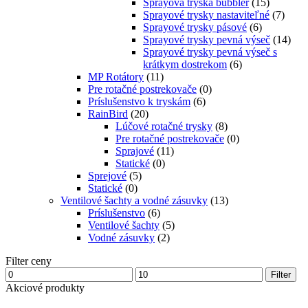
Sprayová tryska bubbler
(15)
Sprayové trysky nastaviteľné
(7)
Sprayové trysky pásové
(6)
Sprayové trysky pevná výseč
(14)
Sprayové trysky pevná výseč s
krátkym dostrekom
(6)
MP Rotátory
(11)
Pre rotačné postrekovače
(0)
Príslušenstvo k tryskám
(6)
RainBird
(20)
Lúčové rotačné trysky
(8)
Pre rotačné postrekovače
(0)
Sprajové
(11)
Statické
(0)
Sprejové
(5)
Statické
(0)
Ventilové šachty a vodné zásuvky
(13)
Príslušenstvo
(6)
Ventilové šachty
(5)
Vodné zásuvky
(2)
Filter ceny
Filter
Akciové produkty