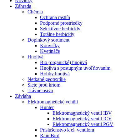
Novinky
Záhrada
Chémia
Ochrana rastlín
Podporné prostriedky
Selektívne herbicídy
Totálne herbicídy
Doplnkový sortiment
Konvičky
Kvetináče
Hnojivá
Bio (organické) hnojivá
Hnojivá s postupným uvoľňovaním
Hobby hnojivá
Netkané geotextílie
Siete proti krtom
Trávne osivo
Závlaha
Elektromagnetické ventili
Hunter
Elektromagnetický ventil IBV
Elektromagnetický ventil ICV
Elektromagnetický ventil PGV
Príslušenstvo k el. ventilom
Rain Bird