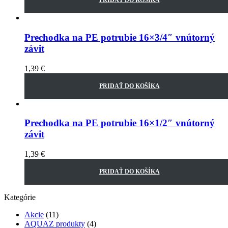
PRIDAŤ DO KOŠÍKA
Prechodka na PE potrubie 16×3/4″ vnútorný
závit
1,39
€
PRIDAŤ DO KOŠÍKA
Prechodka na PE potrubie 16×1/2″ vnútorný
závit
1,39
€
PRIDAŤ DO KOŠÍKA
Kategórie
Akcie
(11)
AQUAZ produkty
(4)