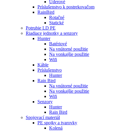
Úderové
Príslušenstvo k postrekovačom
RainBird
Rotačné
Statické
Potrubie LD PE
Riadiace jednotky a senzory
Hunter
Batériové
Na vnútorné použitie
Na vonkajšie použitie
Wifi
Káble
Príslušenstvo
Hunter
Rain Bird
Na vnútorné použitie
Na vonkajšie použitie
Wifi
Senzory
Hunter
Rain Bird
Spojovací materiál
PE spojky a tvarovky
Kolená