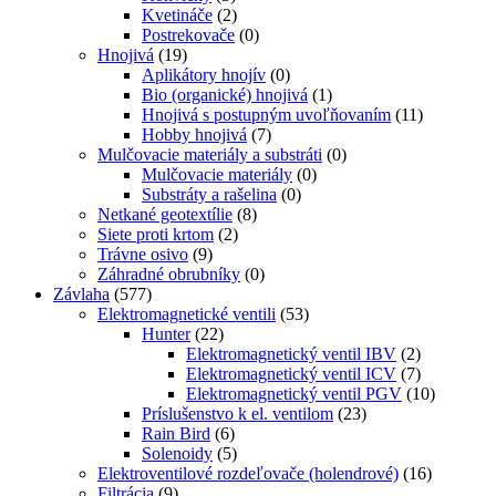
Kvetináče
(2)
Postrekovače
(0)
Hnojivá
(19)
Aplikátory hnojív
(0)
Bio (organické) hnojivá
(1)
Hnojivá s postupným uvoľňovaním
(11)
Hobby hnojivá
(7)
Mulčovacie materiály a substráti
(0)
Mulčovacie materiály
(0)
Substráty a rašelina
(0)
Netkané geotextílie
(8)
Siete proti krtom
(2)
Trávne osivo
(9)
Záhradné obrubníky
(0)
Závlaha
(577)
Elektromagnetické ventili
(53)
Hunter
(22)
Elektromagnetický ventil IBV
(2)
Elektromagnetický ventil ICV
(7)
Elektromagnetický ventil PGV
(10)
Príslušenstvo k el. ventilom
(23)
Rain Bird
(6)
Solenoidy
(5)
Elektroventilové rozdeľovače (holendrové)
(16)
Filtrácia
(9)