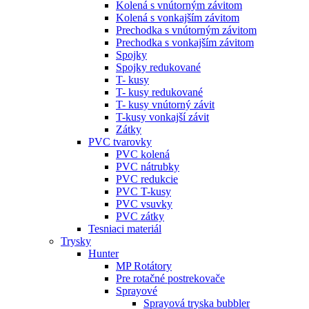
Kolená s vnútorným závitom
Kolená s vonkajším závitom
Prechodka s vnútorným závitom
Prechodka s vonkajším závitom
Spojky
Spojky redukované
T- kusy
T- kusy redukované
T- kusy vnútorný závit
T-kusy vonkajší závit
Zátky
PVC tvarovky
PVC kolená
PVC nátrubky
PVC redukcie
PVC T-kusy
PVC vsuvky
PVC zátky
Tesniaci materiál
Trysky
Hunter
MP Rotátory
Pre rotačné postrekovače
Sprayové
Sprayová tryska bubbler