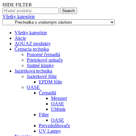
HIDE FILTER
Search
Všetky kategórie
Všetky kategórie
Akcie
AQUAZ produkty
Čerpacia technika
Ponorné čerpadlá
Prietokové spínače
Spätné klapky
Jazierková technika
Jazierkové fólie
EPDM fólie
OASE
Čerpadlá
Messner
OASE
Ubbink
Filtre
OASE
Prevzdušňovače
UV Lampy