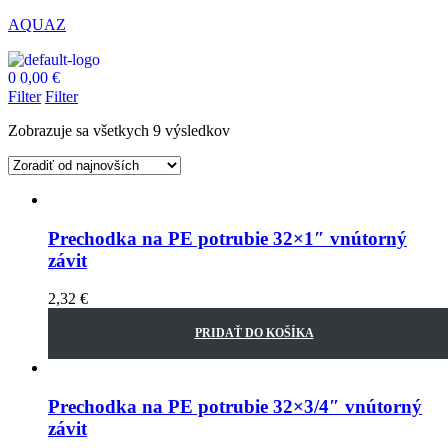
AQUAZ
0
0,00
€
Filter
Filter
Zobrazuje sa všetkych 9 výsledkov
Prechodka na PE potrubie 32×1″ vnútorný
závit
2,32
€
PRIDAŤ DO KOŠÍKA
Prechodka na PE potrubie 32×3/4″ vnútorný
závit