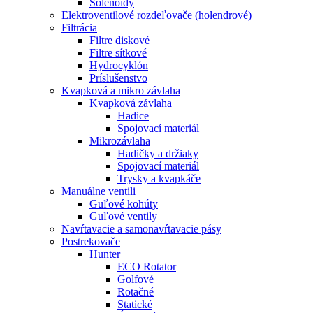
Solenoidy
Elektroventilové rozdeľovače (holendrové)
Filtrácia
Filtre diskové
Filtre sítkové
Hydrocyklón
Príslušenstvo
Kvapková a mikro závlaha​
Kvapková závlaha
Hadice
Spojovací materiál
Mikrozávlaha
Hadičky a držiaky
Spojovací materiál
Trysky a kvapkáče
Manuálne ventili
Guľové kohúty
Guľové ventily
Navŕtavacie a samonavŕtavacie pásy
Postrekovače
Hunter
ECO Rotator
Golfové
Rotačné
Statické