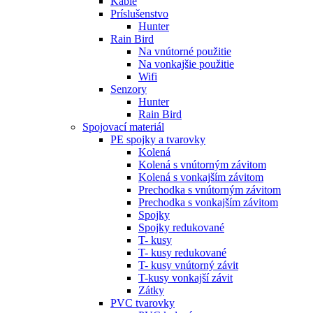
Káble
Príslušenstvo
Hunter
Rain Bird
Na vnútorné použitie
Na vonkajšie použitie
Wifi
Senzory
Hunter
Rain Bird
Spojovací materiál
PE spojky a tvarovky
Kolená
Kolená s vnútorným závitom
Kolená s vonkajším závitom
Prechodka s vnútorným závitom
Prechodka s vonkajším závitom
Spojky
Spojky redukované
T- kusy
T- kusy redukované
T- kusy vnútorný závit
T-kusy vonkajší závit
Zátky
PVC tvarovky