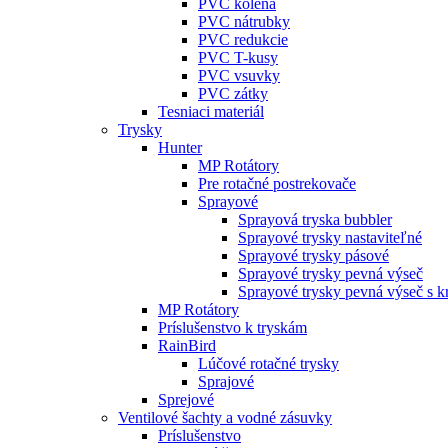
PVC kolená
PVC nátrubky
PVC redukcie
PVC T-kusy
PVC vsuvky
PVC zátky
Tesniaci materiál
Trysky
Hunter
MP Rotátory
Pre rotačné postrekovače
Sprayové
Sprayová tryska bubbler
Sprayové trysky nastaviteľné
Sprayové trysky pásové
Sprayové trysky pevná výseč
Sprayové trysky pevná výseč s 
MP Rotátory
Príslušenstvo k tryskám
RainBird
Lúčové rotačné trysky
Sprajové
Sprejové
Ventilové šachty a vodné zásuvky
Príslušenstvo