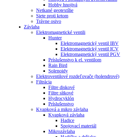
Hobby hnojivá
Netkané geotextílie
Siete proti krtom
Trávne osivo
Závlaha
Elektromagnetické ventili
Hunter
Elektromagnetický ventil IBV
Elektromagnetický ventil ICV
Elektromagnetický ventil PGV
Príslušenstvo k el. ventilom
Rain Bird
Solenoidy
Elektroventilové rozdeľovače (holendrové)
Filtrácia
Filtre diskové
Filtre sítkové
Hydrocyklón
Príslušenstvo
Kvapková a mikro závlaha​
Kvapková závlaha
Hadice
Spojovací materiál
Mikrozávlaha
Hadičky a držiaky