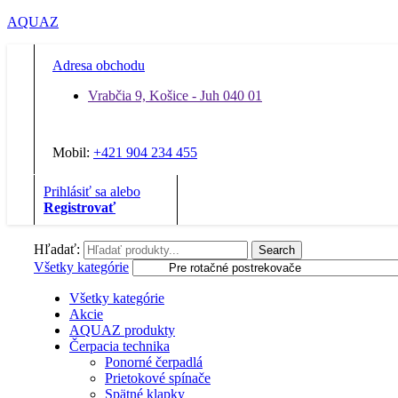
AQUAZ
Adresa obchodu
Vrabčia 9, Košice - Juh 040 01
Mobil:
+421 904 234 455
Prihlásiť sa alebo
Registrovať
Hľadať:
Search
Všetky kategórie
Všetky kategórie
Akcie
AQUAZ produkty
Čerpacia technika
Ponorné čerpadlá
Prietokové spínače
Spätné klapky