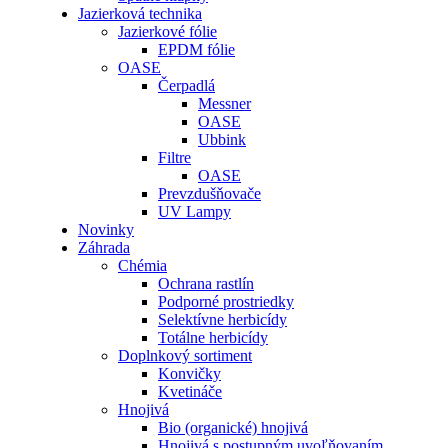
Jazierková technika
Jazierkové fólie
EPDM fólie
OASE
Čerpadlá
Messner
OASE
Ubbink
Filtre
OASE
Prevzdušňovače
UV Lampy
Novinky
Záhrada
Chémia
Ochrana rastlín
Podporné prostriedky
Selektívne herbicídy
Totálne herbicídy
Doplnkový sortiment
Konvičky
Kvetináče
Hnojivá
Bio (organické) hnojivá
Hnojivá s postupným uvoľňovaním