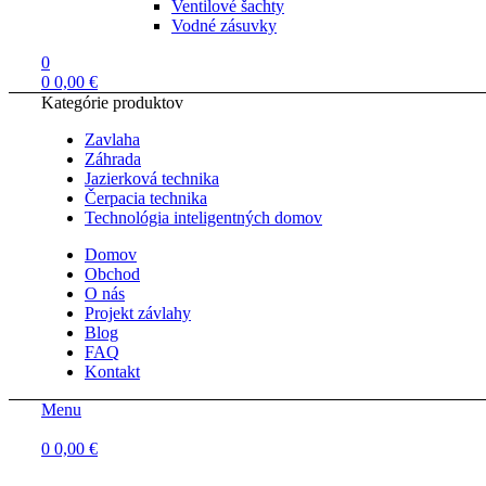
Ventilové šachty
Vodné zásuvky
0
0
0,00
€
Kategórie produktov
Zavlaha
Záhrada
Jazierková technika
Čerpacia technika
Technológia inteligentných domov
Domov
Obchod
O nás
Projekt závlahy
Blog
FAQ
Kontakt
Menu
0
0,00
€