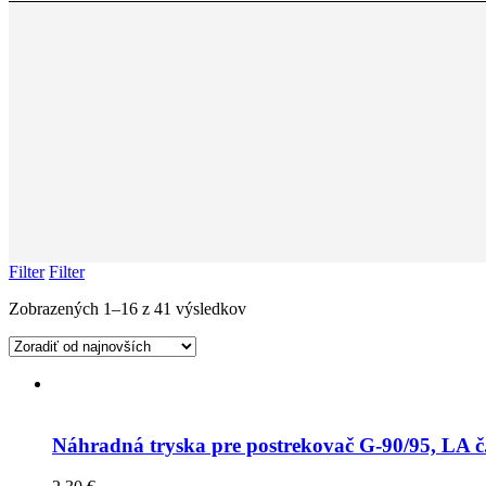
Filter
Filter
Zobrazených 1–16 z 41 výsledkov
Náhradná tryska pre postrekovač G-90/95, LA č