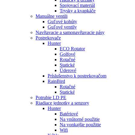
Spojovací materiál
Trysky a kvapkáče
Manuálne ventili
Guľové kohúty
Guľové ventily
Navŕtavacie a samonavŕtavacie pásy
Postrekovače
Hunter
ECO Rotator
Golfové
Rotačné
Statické
Úderové
Príslušenstvo k postrekovačom
RainBird
Rotačné
Statické
Potrubie LD PE
Riadiace jednotky a senzory
Hunter
Batériové
Na vnútorné použitie
Na vonkajšie použitie
Wifi