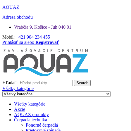
AQUAZ
Adresa obchodu
Vrabčia 9, Košice - Juh 040 01
Mobil:
+421 904 234 455
Prihlásiť sa alebo
Registrovať
Hľadať:
Search
Všetky kategórie
Všetky kategórie
Akcie
AQUAZ produkty
Čerpacia technika
Ponorné čerpadlá
Prietokové spínače