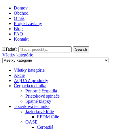
Domov
Obchod
O nás
Projekt závlahy
Blog
FAQ
Kontakt
Hľadať:
Search
Všetky kategórie
Všetky kategórie
Akcie
AQUAZ produkty
Čerpacia technika
Ponorné čerpadlá
Prietokové spínače
Spätné klapky
Jazierková technika
Jazierkové fólie
EPDM fólie
OASE
Čerpadlá