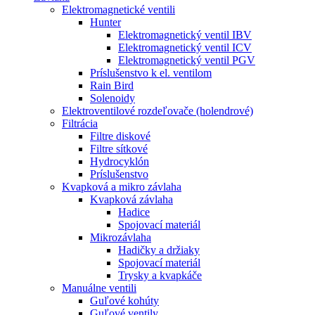
Elektromagnetické ventili
Hunter
Elektromagnetický ventil IBV
Elektromagnetický ventil ICV
Elektromagnetický ventil PGV
Príslušenstvo k el. ventilom
Rain Bird
Solenoidy
Elektroventilové rozdeľovače (holendrové)
Filtrácia
Filtre diskové
Filtre sítkové
Hydrocyklón
Príslušenstvo
Kvapková a mikro závlaha​
Kvapková závlaha
Hadice
Spojovací materiál
Mikrozávlaha
Hadičky a držiaky
Spojovací materiál
Trysky a kvapkáče
Manuálne ventili
Guľové kohúty
Guľové ventily