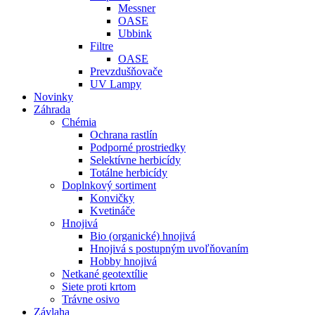
Messner
OASE
Ubbink
Filtre
OASE
Prevzdušňovače
UV Lampy
Novinky
Záhrada
Chémia
Ochrana rastlín
Podporné prostriedky
Selektívne herbicídy
Totálne herbicídy
Doplnkový sortiment
Konvičky
Kvetináče
Hnojivá
Bio (organické) hnojivá
Hnojivá s postupným uvoľňovaním
Hobby hnojivá
Netkané geotextílie
Siete proti krtom
Trávne osivo
Závlaha