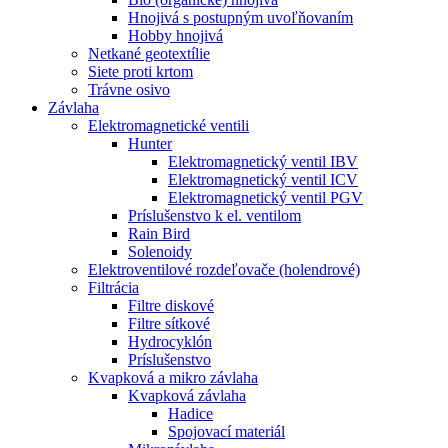
Hnojivá s postupným uvoľňovaním
Hobby hnojivá
Netkané geotextílie
Siete proti krtom
Trávne osivo
Závlaha
Elektromagnetické ventili
Hunter
Elektromagnetický ventil IBV
Elektromagnetický ventil ICV
Elektromagnetický ventil PGV
Príslušenstvo k el. ventilom
Rain Bird
Solenoidy
Elektroventilové rozdeľovače (holendrové)
Filtrácia
Filtre diskové
Filtre sítkové
Hydrocyklón
Príslušenstvo
Kvapková a mikro závlaha​
Kvapková závlaha
Hadice
Spojovací materiál