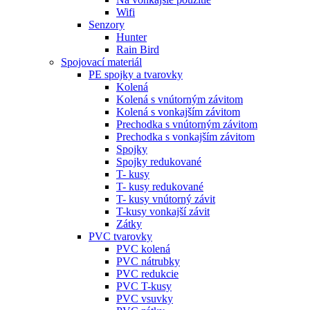
Wifi
Senzory
Hunter
Rain Bird
Spojovací materiál
PE spojky a tvarovky
Kolená
Kolená s vnútorným závitom
Kolená s vonkajším závitom
Prechodka s vnútorným závitom
Prechodka s vonkajším závitom
Spojky
Spojky redukované
T- kusy
T- kusy redukované
T- kusy vnútorný závit
T-kusy vonkajší závit
Zátky
PVC tvarovky
PVC kolená
PVC nátrubky
PVC redukcie
PVC T-kusy
PVC vsuvky