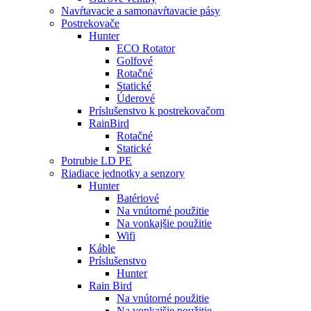
Navŕtavacie a samonavŕtavacie pásy
Postrekovače
Hunter
ECO Rotator
Golfové
Rotačné
Statické
Úderové
Príslušenstvo k postrekovačom
RainBird
Rotačné
Statické
Potrubie LD PE
Riadiace jednotky a senzory
Hunter
Batériové
Na vnútorné použitie
Na vonkajšie použitie
Wifi
Káble
Príslušenstvo
Hunter
Rain Bird
Na vnútorné použitie
Na vonkajšie použitie