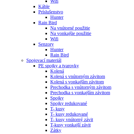
Wifi
Káble
Príslušenstvo
Hunter
Rain Bird
Na vnútorné použitie
Na vonkajšie použitie
Wifi
Senzory
Hunter
Rain Bird
Spojovací materiál
PE spojky a tvarovky
Kolená
Kolená s vnútorným závitom
Kolená s vonkajším závitom
Prechodka s vnútorným závitom
Prechodka s vonkajším závitom
Spojky
Spojky redukované
T- kusy
T- kusy redukované
T- kusy vnútorný závit
T-kusy vonkajší závit
Zátky