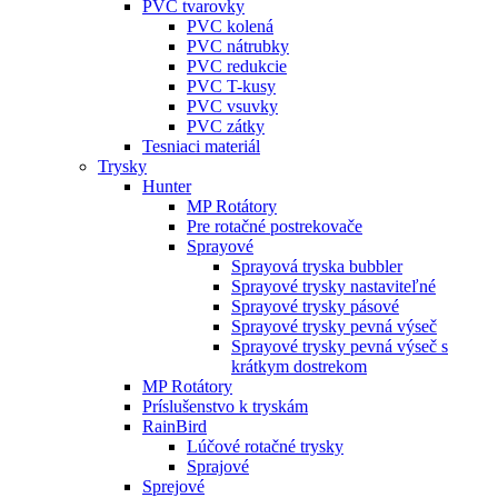
PVC tvarovky
PVC kolená
PVC nátrubky
PVC redukcie
PVC T-kusy
PVC vsuvky
PVC zátky
Tesniaci materiál
Trysky
Hunter
MP Rotátory
Pre rotačné postrekovače
Sprayové
Sprayová tryska bubbler
Sprayové trysky nastaviteľné
Sprayové trysky pásové
Sprayové trysky pevná výseč
Sprayové trysky pevná výseč s
krátkym dostrekom
MP Rotátory
Príslušenstvo k tryskám
RainBird
Lúčové rotačné trysky
Sprajové
Sprejové