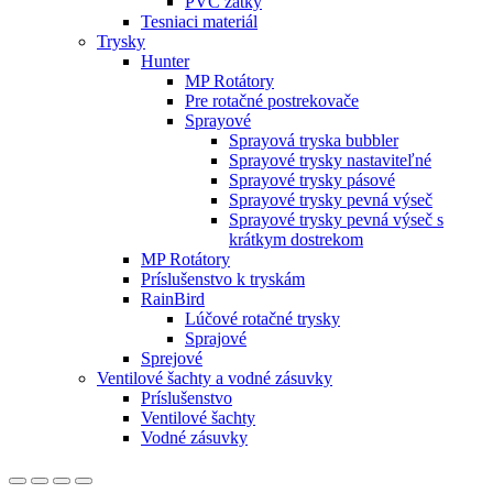
PVC zátky
Tesniaci materiál
Trysky
Hunter
MP Rotátory
Pre rotačné postrekovače
Sprayové
Sprayová tryska bubbler
Sprayové trysky nastaviteľné
Sprayové trysky pásové
Sprayové trysky pevná výseč
Sprayové trysky pevná výseč s
krátkym dostrekom
MP Rotátory
Príslušenstvo k tryskám
RainBird
Lúčové rotačné trysky
Sprajové
Sprejové
Ventilové šachty a vodné zásuvky
Príslušenstvo
Ventilové šachty
Vodné zásuvky