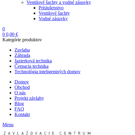
Ventilové šachty a vodné zásuvky
Príslušenstvo
Ventilové šachty
Vodné zásuvky
0
0
0,00
€
Kategórie produktov
Zavlaha
Záhrada
Jazierková technika
Čerpacia technika
Technológia inteligentných domov
Domov
Obchod
O nás
Projekt závlahy
Blog
FAQ
Kontakt
Menu