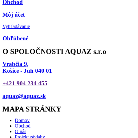
Obchod
Môj účet
Vyhľadávanie
Obľúbené
O SPOLOČNOSTI AQUAZ s.r.o
Vrabčia 9,
Košice - Juh 040 01
+421 904 234 455
aquaz@aquaz.sk
MAPA STRÁNKY
Domov
Obchod
O nás
Projekt závlahy