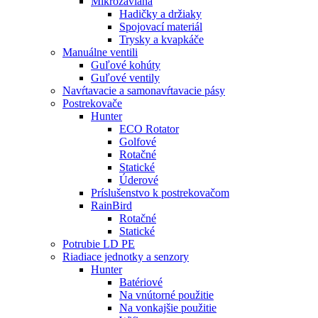
Mikrozávlaha
Hadičky a držiaky
Spojovací materiál
Trysky a kvapkáče
Manuálne ventili
Guľové kohúty
Guľové ventily
Navŕtavacie a samonavŕtavacie pásy
Postrekovače
Hunter
ECO Rotator
Golfové
Rotačné
Statické
Úderové
Príslušenstvo k postrekovačom
RainBird
Rotačné
Statické
Potrubie LD PE
Riadiace jednotky a senzory
Hunter
Batériové
Na vnútorné použitie
Na vonkajšie použitie