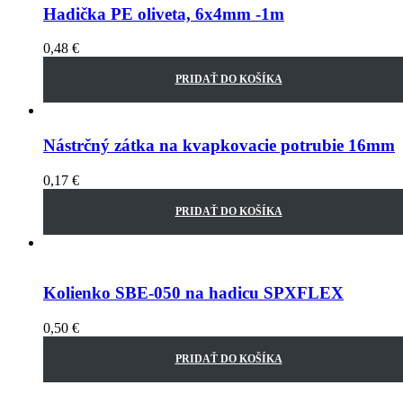
Hadička PE oliveta, 6x4mm -1m
0,48
€
PRIDAŤ DO KOŠÍKA
Nástrčný zátka na kvapkovacie potrubie 16mm
0,17
€
PRIDAŤ DO KOŠÍKA
Kolienko SBE-050 na hadicu SPXFLEX
0,50
€
PRIDAŤ DO KOŠÍKA