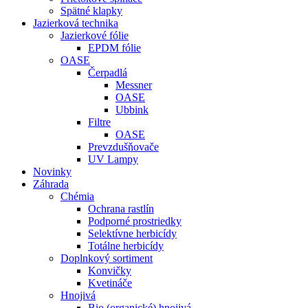
Spätné klapky
Jazierková technika
Jazierkové fólie
EPDM fólie
OASE
Čerpadlá
Messner
OASE
Ubbink
Filtre
OASE
Prevzdušňovače
UV Lampy
Novinky
Záhrada
Chémia
Ochrana rastlín
Podporné prostriedky
Selektívne herbicídy
Totálne herbicídy
Doplnkový sortiment
Konvičky
Kvetináče
Hnojivá
Bio (organické) hnojivá