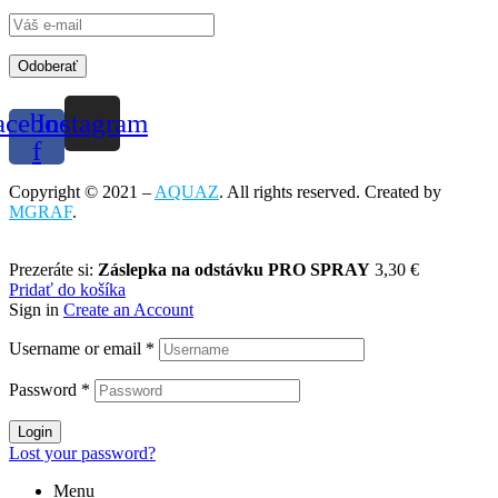
Odoberať
acebook-
Instagram
f
Copyright © 2021 –
AQUAZ
. All rights reserved. Created by
MGRAF
.
Prezeráte si:
Záslepka na odstávku PRO SPRAY
3,30
€
Pridať do košíka
Sign in
Create an Account
Username or email
*
Password
*
Login
Lost your password?
Menu