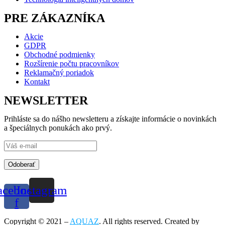
PRE ZÁKAZNÍKA
Akcie
GDPR
Obchodné podmienky
Rozšírenie počtu pracovníkov
Reklamačný poriadok
Kontakt
NEWSLETTER
Prihláste sa do nášho newsletteru a získajte informácie o novinkách
a špeciálnych ponukách ako prvý.
Odoberať
acebook-
Instagram
f
Copyright © 2021 –
AQUAZ
. All rights reserved. Created by