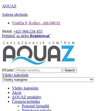
AQUAZ
Adresa obchodu
Vrabčia 9, Košice - Juh 040 01
Mobil:
+421 904 234 455
Prihlásiť sa alebo
Registrovať
Hľadať:
Search
Všetky kategórie
Všetky kategórie
Akcie
AQUAZ produkty
Čerpacia technika
Ponorné čerpadlá
Prietokové spínače