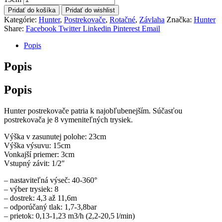
Pridať do košíka
Pridať do wishlist
Kategórie:
Hunter
,
Postrekovače
,
Rotačné
,
Závlaha
Značka:
Hunter
Share:
Facebook
Twitter
Linkedin
Pinterest
Email
Popis
Popis
Popis
Hunter postrekovače patria k najobľubenejším. Súčasťou
postrekovača je 8 vymeniteľných trysiek.
Výška v zasunutej polohe: 23cm
Výška výsuvu: 15cm
Vonkajší priemer: 3cm
Vstupný závit: 1/2″
– nastaviteľná výseč: 40-360°
– výber trysiek: 8
– dostrek: 4,3 až 11,6m
– odporúčaný tlak: 1,7-3,8bar
– prietok: 0,13-1,23 m3/h (2,2-20,5 l/min)