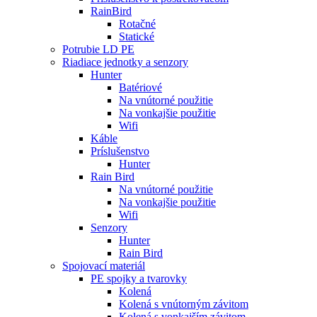
RainBird
Rotačné
Statické
Potrubie LD PE
Riadiace jednotky a senzory
Hunter
Batériové
Na vnútorné použitie
Na vonkajšie použitie
Wifi
Káble
Príslušenstvo
Hunter
Rain Bird
Na vnútorné použitie
Na vonkajšie použitie
Wifi
Senzory
Hunter
Rain Bird
Spojovací materiál
PE spojky a tvarovky
Kolená
Kolená s vnútorným závitom
Kolená s vonkajším závitom