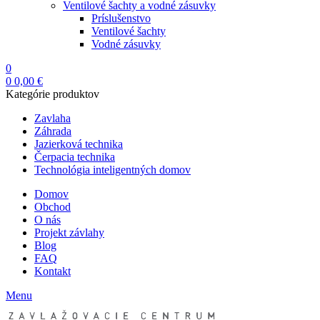
Ventilové šachty a vodné zásuvky
Príslušenstvo
Ventilové šachty
Vodné zásuvky
0
0
0,00
€
Kategórie produktov
Zavlaha
Záhrada
Jazierková technika
Čerpacia technika
Technológia inteligentných domov
Domov
Obchod
O nás
Projekt závlahy
Blog
FAQ
Kontakt
Menu