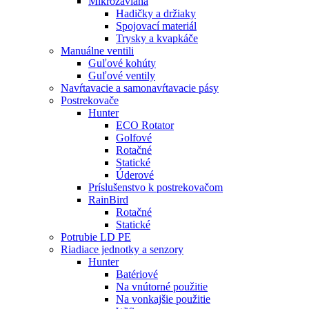
Mikrozávlaha
Hadičky a držiaky
Spojovací materiál
Trysky a kvapkáče
Manuálne ventili
Guľové kohúty
Guľové ventily
Navŕtavacie a samonavŕtavacie pásy
Postrekovače
Hunter
ECO Rotator
Golfové
Rotačné
Statické
Úderové
Príslušenstvo k postrekovačom
RainBird
Rotačné
Statické
Potrubie LD PE
Riadiace jednotky a senzory
Hunter
Batériové
Na vnútorné použitie
Na vonkajšie použitie