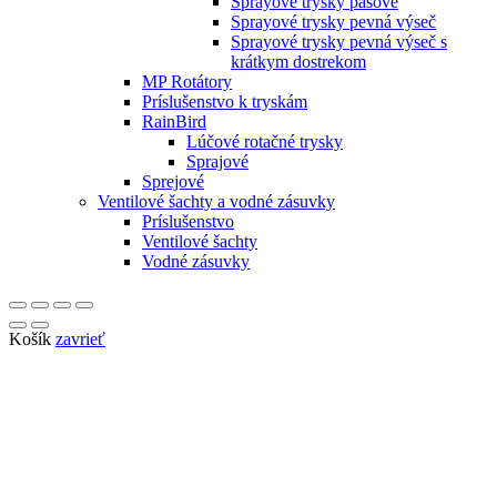
Sprayové trysky pásové
Sprayové trysky pevná výseč
Sprayové trysky pevná výseč s
krátkym dostrekom
MP Rotátory
Príslušenstvo k tryskám
RainBird
Lúčové rotačné trysky
Sprajové
Sprejové
Ventilové šachty a vodné zásuvky
Príslušenstvo
Ventilové šachty
Vodné zásuvky
Košík
zavrieť