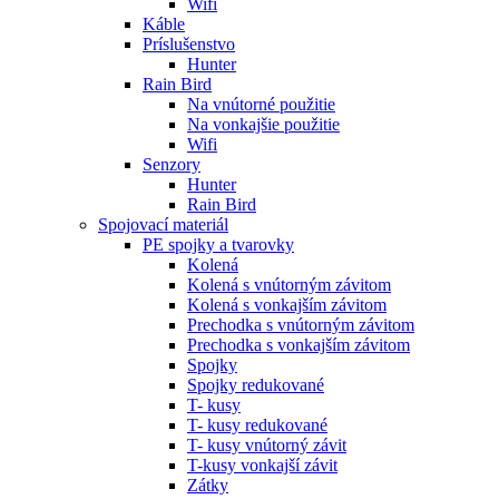
Wifi
Káble
Príslušenstvo
Hunter
Rain Bird
Na vnútorné použitie
Na vonkajšie použitie
Wifi
Senzory
Hunter
Rain Bird
Spojovací materiál
PE spojky a tvarovky
Kolená
Kolená s vnútorným závitom
Kolená s vonkajším závitom
Prechodka s vnútorným závitom
Prechodka s vonkajším závitom
Spojky
Spojky redukované
T- kusy
T- kusy redukované
T- kusy vnútorný závit
T-kusy vonkajší závit
Zátky