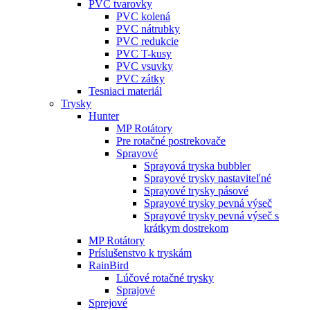
PVC tvarovky
PVC kolená
PVC nátrubky
PVC redukcie
PVC T-kusy
PVC vsuvky
PVC zátky
Tesniaci materiál
Trysky
Hunter
MP Rotátory
Pre rotačné postrekovače
Sprayové
Sprayová tryska bubbler
Sprayové trysky nastaviteľné
Sprayové trysky pásové
Sprayové trysky pevná výseč
Sprayové trysky pevná výseč s
krátkym dostrekom
MP Rotátory
Príslušenstvo k tryskám
RainBird
Lúčové rotačné trysky
Sprajové
Sprejové