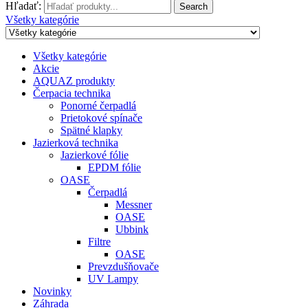
Hľadať:
Search
Všetky kategórie
Všetky kategórie
Akcie
AQUAZ produkty
Čerpacia technika
Ponorné čerpadlá
Prietokové spínače
Spätné klapky
Jazierková technika
Jazierkové fólie
EPDM fólie
OASE
Čerpadlá
Messner
OASE
Ubbink
Filtre
OASE
Prevzdušňovače
UV Lampy
Novinky
Záhrada