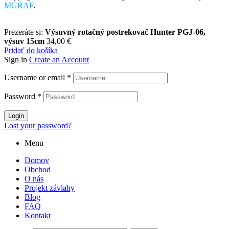
MGRAF
.
Prezeráte si:
Výsuvný rotačný postrekovač Hunter PGJ-06,
výsuv 15cm
34,00
€
Pridať do košíka
Sign in
Create an Account
Username or email
*
Password
*
Login
Lost your password?
Menu
Domov
Obchod
O nás
Projekt závlahy
Blog
FAQ
Kontakt