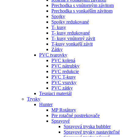
Prechodka s vnútorným závitom
Prechodka s vonkajším závitom
Spojky
Spojky redukované
T- kusy
T- kusy redukované
T- kusy vnútorný závit
T-kusy vonkajší závit
Zátky
PVC tvarovky
PVC kolená
PVC nátrubky
PVC redukcie
PVC T-kusy
PVC vsuvky
PVC zátky
Tesniaci materiál
Trysky
Hunter
MP Rotátory
Pre rotačné postrekovače
Sprayové
Sprayová tryska bubbler
Sprayové trysky nastaviteľné