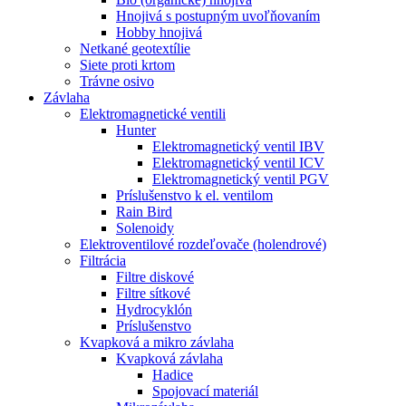
Hnojivá s postupným uvoľňovaním
Hobby hnojivá
Netkané geotextílie
Siete proti krtom
Trávne osivo
Závlaha
Elektromagnetické ventili
Hunter
Elektromagnetický ventil IBV
Elektromagnetický ventil ICV
Elektromagnetický ventil PGV
Príslušenstvo k el. ventilom
Rain Bird
Solenoidy
Elektroventilové rozdeľovače (holendrové)
Filtrácia
Filtre diskové
Filtre sítkové
Hydrocyklón
Príslušenstvo
Kvapková a mikro závlaha​
Kvapková závlaha
Hadice
Spojovací materiál