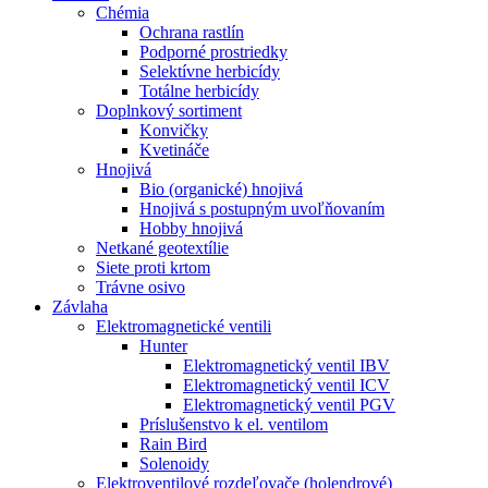
Chémia
Ochrana rastlín
Podporné prostriedky
Selektívne herbicídy
Totálne herbicídy
Doplnkový sortiment
Konvičky
Kvetináče
Hnojivá
Bio (organické) hnojivá
Hnojivá s postupným uvoľňovaním
Hobby hnojivá
Netkané geotextílie
Siete proti krtom
Trávne osivo
Závlaha
Elektromagnetické ventili
Hunter
Elektromagnetický ventil IBV
Elektromagnetický ventil ICV
Elektromagnetický ventil PGV
Príslušenstvo k el. ventilom
Rain Bird
Solenoidy
Elektroventilové rozdeľovače (holendrové)