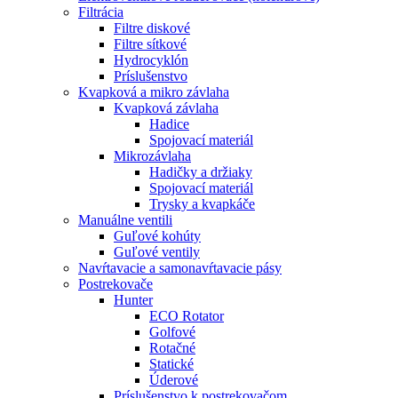
Filtrácia
Filtre diskové
Filtre sítkové
Hydrocyklón
Príslušenstvo
Kvapková a mikro závlaha​
Kvapková závlaha
Hadice
Spojovací materiál
Mikrozávlaha
Hadičky a držiaky
Spojovací materiál
Trysky a kvapkáče
Manuálne ventili
Guľové kohúty
Guľové ventily
Navŕtavacie a samonavŕtavacie pásy
Postrekovače
Hunter
ECO Rotator
Golfové
Rotačné
Statické
Úderové
Príslušenstvo k postrekovačom