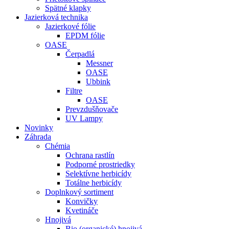
Spätné klapky
Jazierková technika
Jazierkové fólie
EPDM fólie
OASE
Čerpadlá
Messner
OASE
Ubbink
Filtre
OASE
Prevzdušňovače
UV Lampy
Novinky
Záhrada
Chémia
Ochrana rastlín
Podporné prostriedky
Selektívne herbicídy
Totálne herbicídy
Doplnkový sortiment
Konvičky
Kvetináče
Hnojivá
Bio (organické) hnojivá