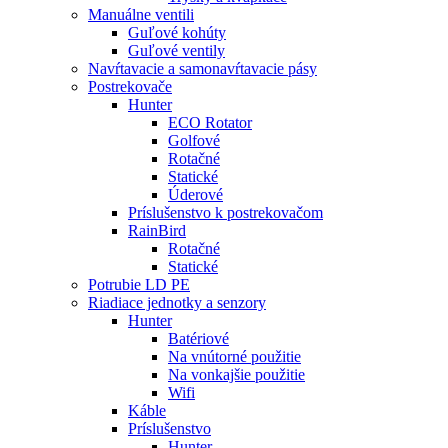
Manuálne ventili
Guľové kohúty
Guľové ventily
Navŕtavacie a samonavŕtavacie pásy
Postrekovače
Hunter
ECO Rotator
Golfové
Rotačné
Statické
Úderové
Príslušenstvo k postrekovačom
RainBird
Rotačné
Statické
Potrubie LD PE
Riadiace jednotky a senzory
Hunter
Batériové
Na vnútorné použitie
Na vonkajšie použitie
Wifi
Káble
Príslušenstvo
Hunter