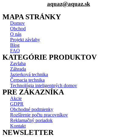
aquaz@aquaz.sk
MAPA STRÁNKY
Domov
Obchod
O nás
Projekt závlahy
Blog
FAQ
KATEGÓRIE PRODUKTOV
Zavlaha
Záhrada
Jazierková technika
Čerpacia technika
Technológia inteligentných domov
PRE ZÁKAZNÍKA
Akcie
GDPR
Obchodné podmienky
Rozšírenie počtu pracovníkov
Reklamačný poriadok
Kontakt
NEWSLETTER