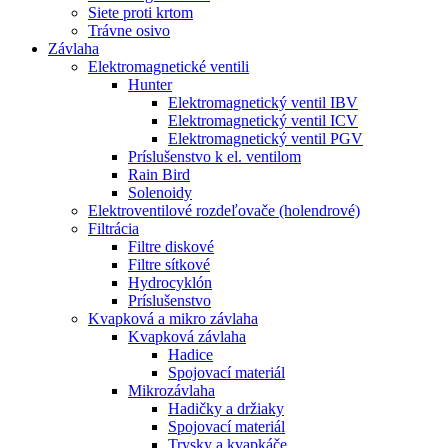
Siete proti krtom
Trávne osivo
Závlaha
Elektromagnetické ventili
Hunter
Elektromagnetický ventil IBV
Elektromagnetický ventil ICV
Elektromagnetický ventil PGV
Príslušenstvo k el. ventilom
Rain Bird
Solenoidy
Elektroventilové rozdeľovače (holendrové)
Filtrácia
Filtre diskové
Filtre sítkové
Hydrocyklón
Príslušenstvo
Kvapková a mikro závlaha​
Kvapková závlaha
Hadice
Spojovací materiál
Mikrozávlaha
Hadičky a držiaky
Spojovací materiál
Trysky a kvapkáče