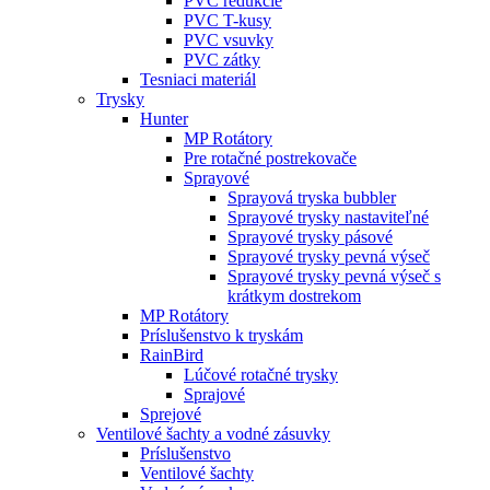
PVC redukcie
PVC T-kusy
PVC vsuvky
PVC zátky
Tesniaci materiál
Trysky
Hunter
MP Rotátory
Pre rotačné postrekovače
Sprayové
Sprayová tryska bubbler
Sprayové trysky nastaviteľné
Sprayové trysky pásové
Sprayové trysky pevná výseč
Sprayové trysky pevná výseč s
krátkym dostrekom
MP Rotátory
Príslušenstvo k tryskám
RainBird
Lúčové rotačné trysky
Sprajové
Sprejové
Ventilové šachty a vodné zásuvky
Príslušenstvo
Ventilové šachty