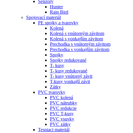
Senzory
Hunter
Rain Bird
Spojovací materiál
PE spojky a tvarovky
Kolená
Kolená s vnútorným závitom
Kolená s vonkajším závitom
Prechodka s vnútorným závitom
Prechodka s vonkajším závitom
Spojky
Spojky redukované
T- kusy
T- kusy redukované
T- kusy vnútorný závit
T-kusy vonkajší závit
Zátky
PVC tvarovky
PVC kolená
PVC nátrubky
PVC redukcie
PVC T-kusy
PVC vsuvky
PVC zátky
Tesniaci materiál