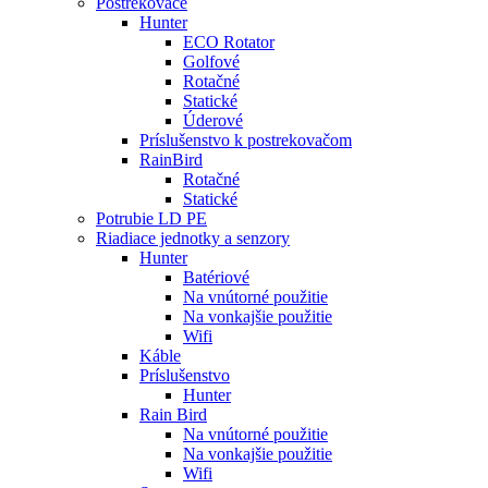
Postrekovače
Hunter
ECO Rotator
Golfové
Rotačné
Statické
Úderové
Príslušenstvo k postrekovačom
RainBird
Rotačné
Statické
Potrubie LD PE
Riadiace jednotky a senzory
Hunter
Batériové
Na vnútorné použitie
Na vonkajšie použitie
Wifi
Káble
Príslušenstvo
Hunter
Rain Bird
Na vnútorné použitie
Na vonkajšie použitie
Wifi