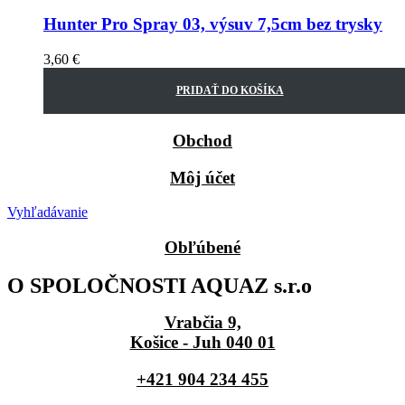
Hunter Pro Spray 03, výsuv 7,5cm bez trysky
3,60
€
PRIDAŤ DO KOŠÍKA
Obchod
Môj účet
Vyhľadávanie
Obľúbené
O SPOLOČNOSTI AQUAZ s.r.o
Vrabčia 9,
Košice - Juh 040 01
+421 904 234 455