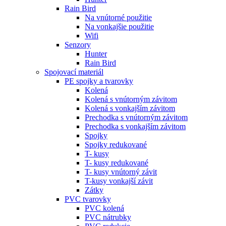
Rain Bird
Na vnútorné použitie
Na vonkajšie použitie
Wifi
Senzory
Hunter
Rain Bird
Spojovací materiál
PE spojky a tvarovky
Kolená
Kolená s vnútorným závitom
Kolená s vonkajším závitom
Prechodka s vnútorným závitom
Prechodka s vonkajším závitom
Spojky
Spojky redukované
T- kusy
T- kusy redukované
T- kusy vnútorný závit
T-kusy vonkajší závit
Zátky
PVC tvarovky
PVC kolená
PVC nátrubky