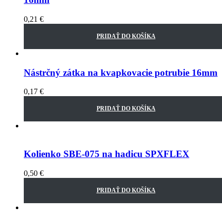
0,21
€
PRIDAŤ DO KOŠÍKA
Nástrčný zátka na kvapkovacie potrubie 16mm
0,17
€
PRIDAŤ DO KOŠÍKA
Kolienko SBE-075 na hadicu SPXFLEX
0,50
€
PRIDAŤ DO KOŠÍKA