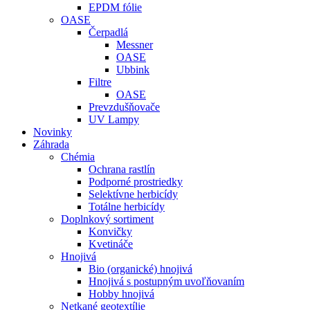
EPDM fólie
OASE
Čerpadlá
Messner
OASE
Ubbink
Filtre
OASE
Prevzdušňovače
UV Lampy
Novinky
Záhrada
Chémia
Ochrana rastlín
Podporné prostriedky
Selektívne herbicídy
Totálne herbicídy
Doplnkový sortiment
Konvičky
Kvetináče
Hnojivá
Bio (organické) hnojivá
Hnojivá s postupným uvoľňovaním
Hobby hnojivá
Netkané geotextílie