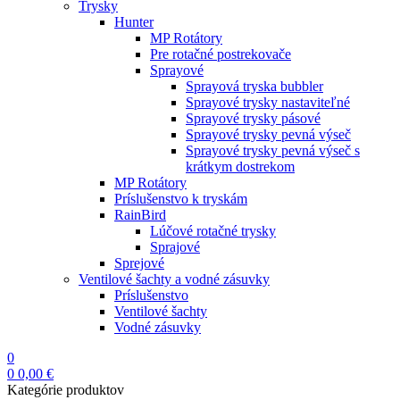
Trysky
Hunter
MP Rotátory
Pre rotačné postrekovače
Sprayové
Sprayová tryska bubbler
Sprayové trysky nastaviteľné
Sprayové trysky pásové
Sprayové trysky pevná výseč
Sprayové trysky pevná výseč s
krátkym dostrekom
MP Rotátory
Príslušenstvo k tryskám
RainBird
Lúčové rotačné trysky
Sprajové
Sprejové
Ventilové šachty a vodné zásuvky
Príslušenstvo
Ventilové šachty
Vodné zásuvky
0
0
0,00
€
Kategórie produktov