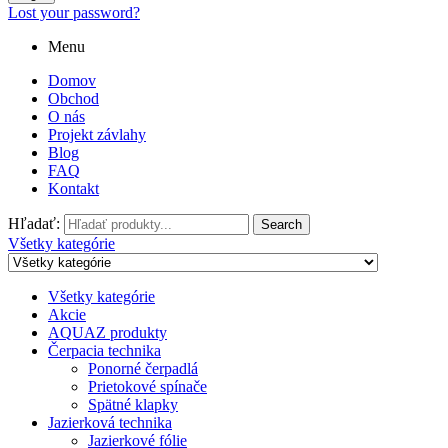
Lost your password?
Menu
Domov
Obchod
O nás
Projekt závlahy
Blog
FAQ
Kontakt
Hľadať:
Search
Všetky kategórie
Všetky kategórie
Akcie
AQUAZ produkty
Čerpacia technika
Ponorné čerpadlá
Prietokové spínače
Spätné klapky
Jazierková technika
Jazierkové fólie