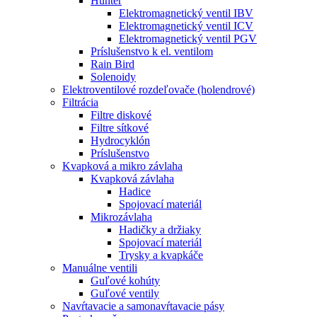
Hunter
Elektromagnetický ventil IBV
Elektromagnetický ventil ICV
Elektromagnetický ventil PGV
Príslušenstvo k el. ventilom
Rain Bird
Solenoidy
Elektroventilové rozdeľovače (holendrové)
Filtrácia
Filtre diskové
Filtre sítkové
Hydrocyklón
Príslušenstvo
Kvapková a mikro závlaha​
Kvapková závlaha
Hadice
Spojovací materiál
Mikrozávlaha
Hadičky a držiaky
Spojovací materiál
Trysky a kvapkáče
Manuálne ventili
Guľové kohúty
Guľové ventily
Navŕtavacie a samonavŕtavacie pásy