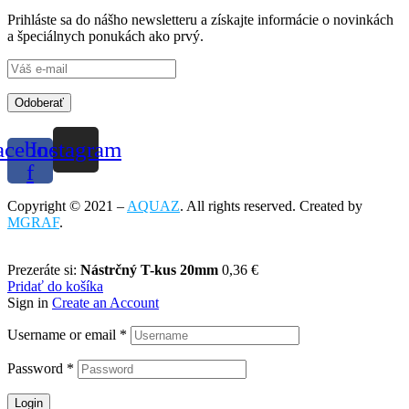
Prihláste sa do nášho newsletteru a získajte informácie o novinkách
a špeciálnych ponukách ako prvý.
Odoberať
acebook-
Instagram
f
Copyright © 2021 –
AQUAZ
. All rights reserved. Created by
MGRAF
.
Prezeráte si:
Nástrčný T-kus 20mm
0,36
€
Pridať do košíka
Sign in
Create an Account
Username or email
*
Password
*
Login