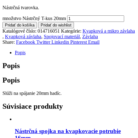
Nástrčná tvarovka.
množstvo Nástrčný T-kus 20mm
Pridať do košíka
Pridať do wishlist
Katalógové číslo:
014716051
Kategórie:
Kvapková a mikro závlaha​
,
Kvapková závlaha
,
Spojovací materiál
,
Závlaha
Share:
Facebook
Twitter
Linkedin
Pinterest
Email
Popis
Popis
Popis
Slúži na spájanie 20mm hadíc.
Súvisiace produkty
Nástrčná spojka na kvapkovacie potrubie
16mm