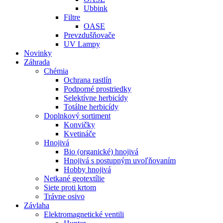
Ubbink
Filtre
OASE
Prevzdušňovače
UV Lampy
Novinky
Záhrada
Chémia
Ochrana rastlín
Podporné prostriedky
Selektívne herbicídy
Totálne herbicídy
Doplnkový sortiment
Konvičky
Kvetináče
Hnojivá
Bio (organické) hnojivá
Hnojivá s postupným uvoľňovaním
Hobby hnojivá
Netkané geotextílie
Siete proti krtom
Trávne osivo
Závlaha
Elektromagnetické ventili