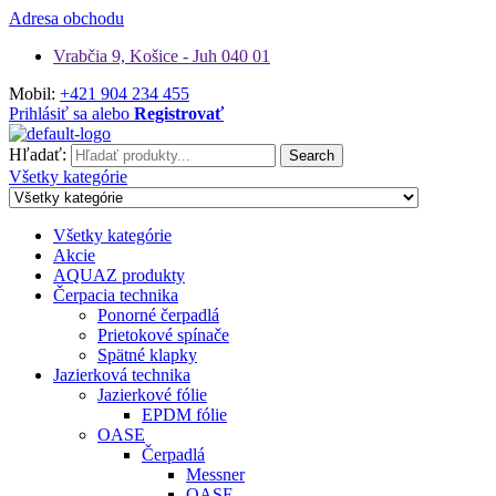
Adresa obchodu
Vrabčia 9, Košice - Juh 040 01
Mobil:
+421 904 234 455
Prihlásiť sa alebo
Registrovať
Hľadať:
Search
Všetky kategórie
Všetky kategórie
Akcie
AQUAZ produkty
Čerpacia technika
Ponorné čerpadlá
Prietokové spínače
Spätné klapky
Jazierková technika
Jazierkové fólie
EPDM fólie
OASE
Čerpadlá
Messner
OASE