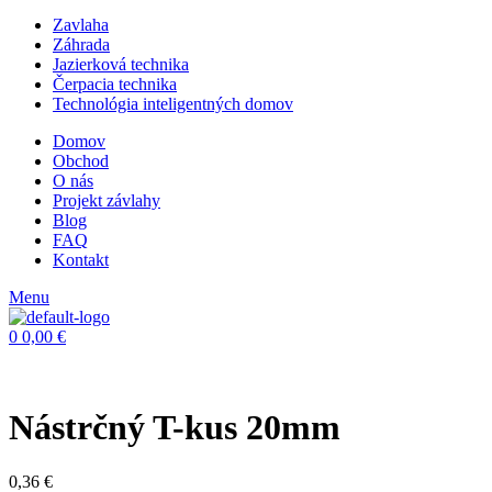
Zavlaha
Záhrada
Jazierková technika
Čerpacia technika
Technológia inteligentných domov
Domov
Obchod
O nás
Projekt závlahy
Blog
FAQ
Kontakt
Menu
0
0,00
€
Nástrčný T-kus 20mm
0,36
€