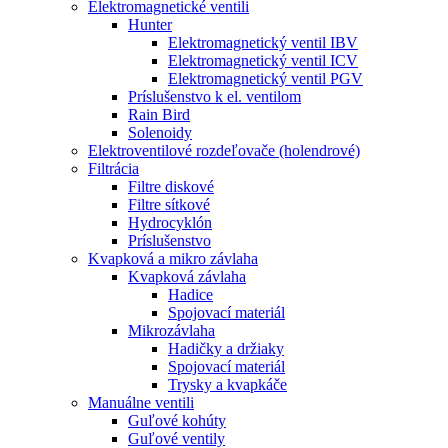
Elektromagnetické ventili
Hunter
Elektromagnetický ventil IBV
Elektromagnetický ventil ICV
Elektromagnetický ventil PGV
Príslušenstvo k el. ventilom
Rain Bird
Solenoidy
Elektroventilové rozdeľovače (holendrové)
Filtrácia
Filtre diskové
Filtre sítkové
Hydrocyklón
Príslušenstvo
Kvapková a mikro závlaha​
Kvapková závlaha
Hadice
Spojovací materiál
Mikrozávlaha
Hadičky a držiaky
Spojovací materiál
Trysky a kvapkáče
Manuálne ventili
Guľové kohúty
Guľové ventily