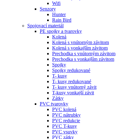
Wifi
Senzory
Hunter
Rain Bird
Spojovací materiál
PE spojky a tvarovky
Kolená
Kolená s vnútorným závitom
Kolená s vonkajším závitom
Prechodka s vnútorným závitom
Prechodka s vonkajším závitom
Spojky
Spojky redukované
T- kusy
T- kusy redukované
T- kusy vnútorný závit
T-kusy vonkajší závit
Zátky
PVC tvarovky
PVC kolená
PVC nátrubky
PVC redukcie
PVC T-kusy
PVC vsuvky
PVC zátky