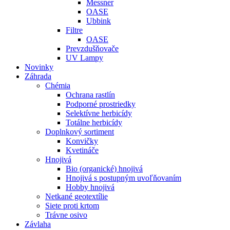
Messner
OASE
Ubbink
Filtre
OASE
Prevzdušňovače
UV Lampy
Novinky
Záhrada
Chémia
Ochrana rastlín
Podporné prostriedky
Selektívne herbicídy
Totálne herbicídy
Doplnkový sortiment
Konvičky
Kvetináče
Hnojivá
Bio (organické) hnojivá
Hnojivá s postupným uvoľňovaním
Hobby hnojivá
Netkané geotextílie
Siete proti krtom
Trávne osivo
Závlaha