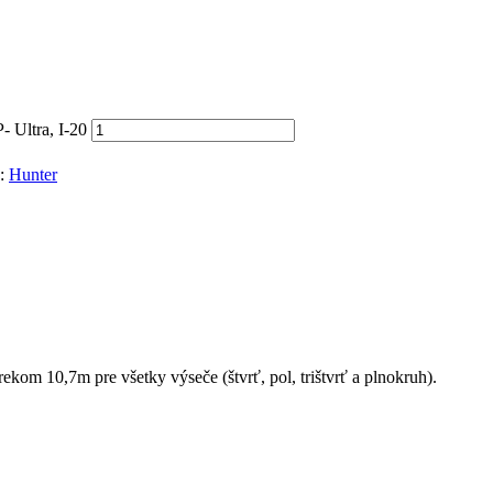
 Ultra, I-20
a:
Hunter
ekom 10,7m pre všetky výseče (štvrť, pol, trištvrť a plnokruh).