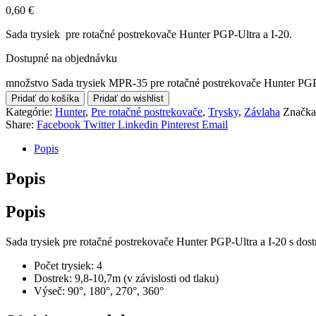
0,60
€
Sada trysiek pre rotačné postrekovače Hunter PGP-Ultra a I-20.
Dostupné na objednávku
množstvo Sada trysiek MPR-35 pre rotačné postrekovače Hunter PGP-
Pridať do košíka
Pridať do wishlist
Kategórie:
Hunter
,
Pre rotačné postrekovače
,
Trysky
,
Závlaha
Značk
Share:
Facebook
Twitter
Linkedin
Pinterest
Email
Popis
Popis
Popis
Sada trysiek pre rotačné postrekovače Hunter PGP-Ultra a I-20 s dostr
Počet trysiek: 4
Dostrek: 9,8-10,7m (v závislosti od tlaku)
Výseč: 90°, 180°, 270°, 360°