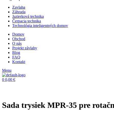
Zavlaha
Záhrada
Jazierková technika
Čerpacia technika
Technológia inteligentných domov
Domov
Obchod
O nás
Projekt závlahy
Blog
FAQ
Kontakt
Menu
0
0,00
€
Sada trysiek MPR-35 pre rotačn