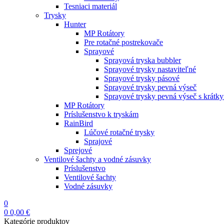
Tesniaci materiál
Trysky
Hunter
MP Rotátory
Pre rotačné postrekovače
Sprayové
Sprayová tryska bubbler
Sprayové trysky nastaviteľné
Sprayové trysky pásové
Sprayové trysky pevná výseč
Sprayové trysky pevná výseč s krátk
MP Rotátory
Príslušenstvo k tryskám
RainBird
Lúčové rotačné trysky
Sprajové
Sprejové
Ventilové šachty a vodné zásuvky
Príslušenstvo
Ventilové šachty
Vodné zásuvky
0
0
0,00
€
Kategórie produktov