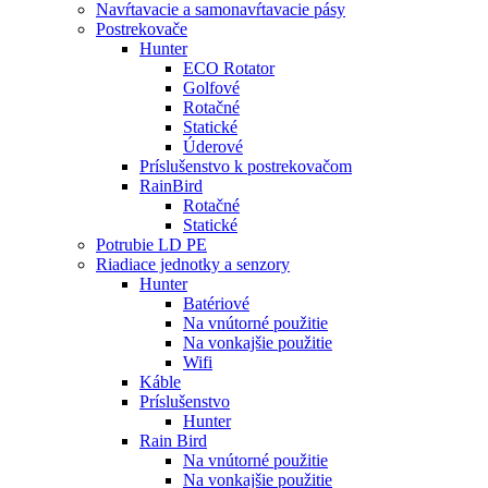
Navŕtavacie a samonavŕtavacie pásy
Postrekovače
Hunter
ECO Rotator
Golfové
Rotačné
Statické
Úderové
Príslušenstvo k postrekovačom
RainBird
Rotačné
Statické
Potrubie LD PE
Riadiace jednotky a senzory
Hunter
Batériové
Na vnútorné použitie
Na vonkajšie použitie
Wifi
Káble
Príslušenstvo
Hunter
Rain Bird
Na vnútorné použitie
Na vonkajšie použitie