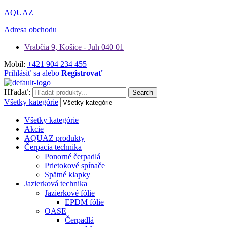
AQUAZ
Adresa obchodu
Vrabčia 9, Košice - Juh 040 01
Mobil:
+421 904 234 455
Prihlásiť sa alebo
Registrovať
Hľadať:
Search
Všetky kategórie
Všetky kategórie
Akcie
AQUAZ produkty
Čerpacia technika
Ponorné čerpadlá
Prietokové spínače
Spätné klapky
Jazierková technika
Jazierkové fólie
EPDM fólie
OASE
Čerpadlá