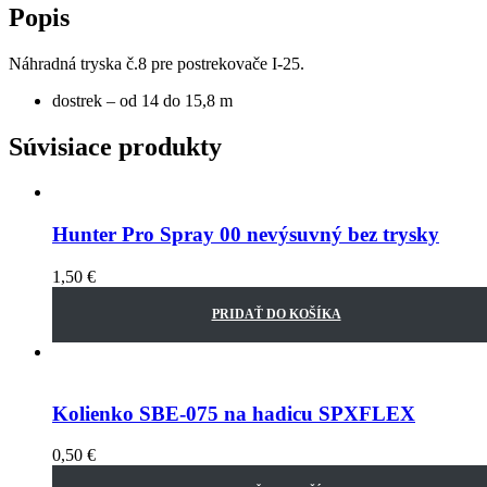
Popis
Náhradná tryska č.8 pre postrekovače I-25.
dostrek – od 14 do 15,8 m
Súvisiace produkty
Hunter Pro Spray 00 nevýsuvný bez trysky
1,50
€
PRIDAŤ DO KOŠÍKA
Kolienko SBE-075 na hadicu SPXFLEX
0,50
€