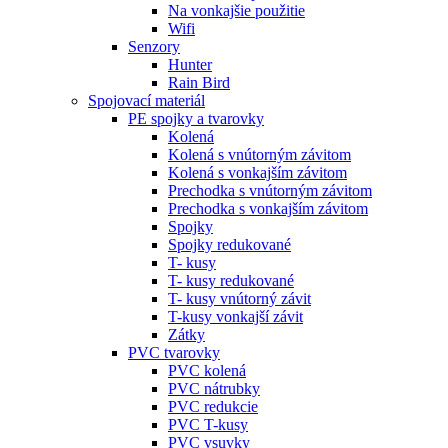
Na vonkajšie použitie
Wifi
Senzory
Hunter
Rain Bird
Spojovací materiál
PE spojky a tvarovky
Kolená
Kolená s vnútorným závitom
Kolená s vonkajším závitom
Prechodka s vnútorným závitom
Prechodka s vonkajším závitom
Spojky
Spojky redukované
T- kusy
T- kusy redukované
T- kusy vnútorný závit
T-kusy vonkajší závit
Zátky
PVC tvarovky
PVC kolená
PVC nátrubky
PVC redukcie
PVC T-kusy
PVC vsuvky