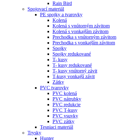
Rain Bird
Spojovací materiál
PE spojky a tvarovky
Kolená
Kolená s vnútorným závitom
Kolená s vonkajším závitom
Prechodka s vnútorným závitom
Prechodka s vonkajším závitom
Spojky
Spojky redukované
T- kusy
T- kusy redukované
T- kusy vnútorný závit
T-kusy vonkajší závit
Zátky
PVC tvarovky
PVC kolená
PVC nátrubky
PVC redukcie
PVC T-kusy
PVC vsuvky
PVC zátky
Tesniaci materiál
Trysky
Hunter