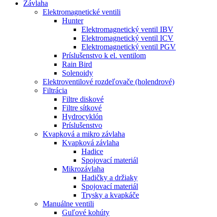
Závlaha
Elektromagnetické ventili
Hunter
Elektromagnetický ventil IBV
Elektromagnetický ventil ICV
Elektromagnetický ventil PGV
Príslušenstvo k el. ventilom
Rain Bird
Solenoidy
Elektroventilové rozdeľovače (holendrové)
Filtrácia
Filtre diskové
Filtre sítkové
Hydrocyklón
Príslušenstvo
Kvapková a mikro závlaha​
Kvapková závlaha
Hadice
Spojovací materiál
Mikrozávlaha
Hadičky a držiaky
Spojovací materiál
Trysky a kvapkáče
Manuálne ventili
Guľové kohúty