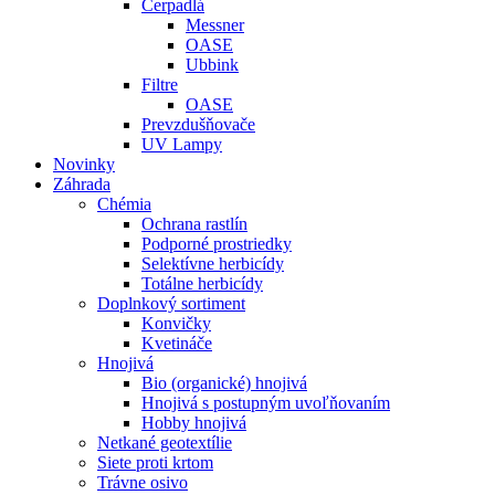
Čerpadlá
Messner
OASE
Ubbink
Filtre
OASE
Prevzdušňovače
UV Lampy
Novinky
Záhrada
Chémia
Ochrana rastlín
Podporné prostriedky
Selektívne herbicídy
Totálne herbicídy
Doplnkový sortiment
Konvičky
Kvetináče
Hnojivá
Bio (organické) hnojivá
Hnojivá s postupným uvoľňovaním
Hobby hnojivá
Netkané geotextílie
Siete proti krtom
Trávne osivo