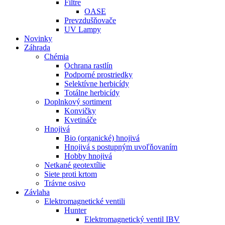
Filtre
OASE
Prevzdušňovače
UV Lampy
Novinky
Záhrada
Chémia
Ochrana rastlín
Podporné prostriedky
Selektívne herbicídy
Totálne herbicídy
Doplnkový sortiment
Konvičky
Kvetináče
Hnojivá
Bio (organické) hnojivá
Hnojivá s postupným uvoľňovaním
Hobby hnojivá
Netkané geotextílie
Siete proti krtom
Trávne osivo
Závlaha
Elektromagnetické ventili
Hunter
Elektromagnetický ventil IBV