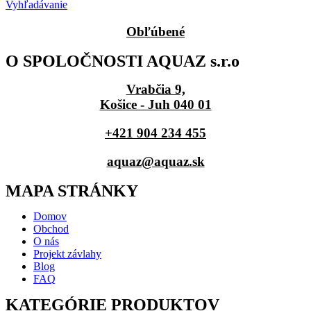
Vyhľadávanie
Obľúbené
O SPOLOČNOSTI AQUAZ s.r.o
Vrabčia 9,
Košice - Juh 040 01
+421 904 234 455
aquaz@aquaz.sk
MAPA STRÁNKY
Domov
Obchod
O nás
Projekt závlahy
Blog
FAQ
KATEGÓRIE PRODUKTOV