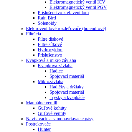
Elektromagnetický ventil ICV
Elektromagnetický ventil PGV
Príslušenstvo k el. ventilom
Rain Bird
Solenoidy
Elektroventilové rozdeľovače (holendrové)
Filtrácia
Filtre diskové
Filtre sítkové
Hydrocyklón
Príslušenstvo
Kvapková a mikro závlaha​
Kvapková závlaha
Hadice
Spojovací materiál
Mikrozávlaha
Hadičky a držiaky
Spojovací materiál
Trysky a kvapkáče
Manuálne ventili
Guľové kohúty
Guľové ventily
Navŕtavacie a samonavŕtavacie pásy
Postrekovače
Hunter