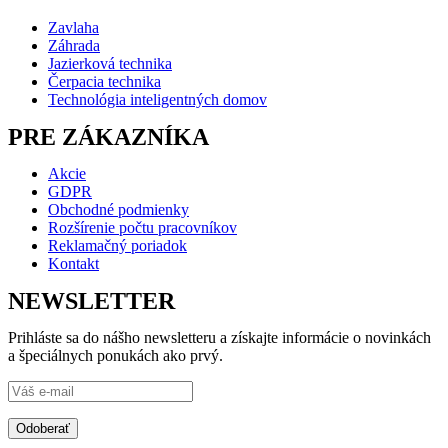
Zavlaha
Záhrada
Jazierková technika
Čerpacia technika
Technológia inteligentných domov
PRE ZÁKAZNÍKA
Akcie
GDPR
Obchodné podmienky
Rozšírenie počtu pracovníkov
Reklamačný poriadok
Kontakt
NEWSLETTER
Prihláste sa do nášho newsletteru a získajte informácie o novinkách
a špeciálnych ponukách ako prvý.
Odoberať