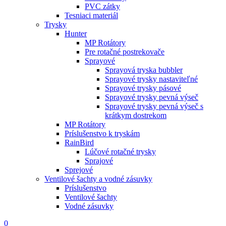
PVC zátky
Tesniaci materiál
Trysky
Hunter
MP Rotátory
Pre rotačné postrekovače
Sprayové
Sprayová tryska bubbler
Sprayové trysky nastaviteľné
Sprayové trysky pásové
Sprayové trysky pevná výseč
Sprayové trysky pevná výseč s
krátkym dostrekom
MP Rotátory
Príslušenstvo k tryskám
RainBird
Lúčové rotačné trysky
Sprajové
Sprejové
Ventilové šachty a vodné zásuvky
Príslušenstvo
Ventilové šachty
Vodné zásuvky
0