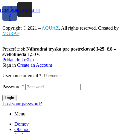
acebook-
Instagram
f
Copyright © 2021 –
AQUAZ
. All rights reserved. Created by
MGRAF
.
Prezeráte si:
Náhradná tryska pre postrekovač I-25, č.8 –
svetlohnedá
1,50
€
Pridať do košíka
Sign in
Create an Account
Username or email
*
Password
*
Login
Lost your password?
Menu
Domov
Obchod