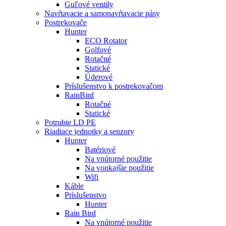
Guľové ventily
Navŕtavacie a samonavŕtavacie pásy
Postrekovače
Hunter
ECO Rotator
Golfové
Rotačné
Statické
Úderové
Príslušenstvo k postrekovačom
RainBird
Rotačné
Statické
Potrubie LD PE
Riadiace jednotky a senzory
Hunter
Batériové
Na vnútorné použitie
Na vonkajšie použitie
Wifi
Káble
Príslušenstvo
Hunter
Rain Bird
Na vnútorné použitie