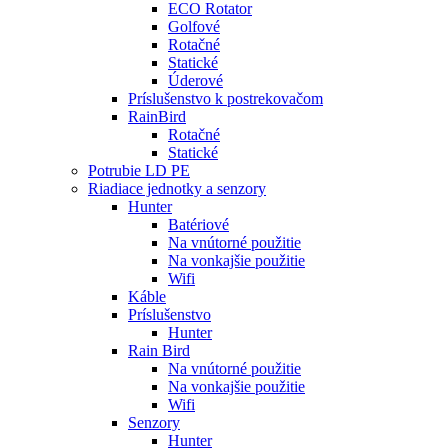
ECO Rotator
Golfové
Rotačné
Statické
Úderové
Príslušenstvo k postrekovačom
RainBird
Rotačné
Statické
Potrubie LD PE
Riadiace jednotky a senzory
Hunter
Batériové
Na vnútorné použitie
Na vonkajšie použitie
Wifi
Káble
Príslušenstvo
Hunter
Rain Bird
Na vnútorné použitie
Na vonkajšie použitie
Wifi
Senzory
Hunter