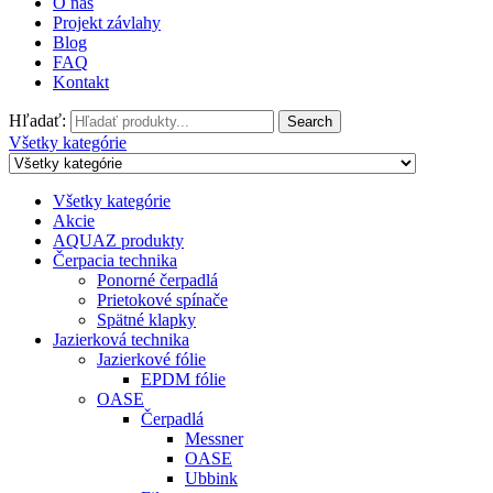
O nás
Projekt závlahy
Blog
FAQ
Kontakt
Hľadať:
Search
Všetky kategórie
Všetky kategórie
Akcie
AQUAZ produkty
Čerpacia technika
Ponorné čerpadlá
Prietokové spínače
Spätné klapky
Jazierková technika
Jazierkové fólie
EPDM fólie
OASE
Čerpadlá
Messner
OASE
Ubbink