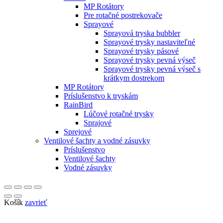
MP Rotátory
Pre rotačné postrekovače
Sprayové
Sprayová tryska bubbler
Sprayové trysky nastaviteľné
Sprayové trysky pásové
Sprayové trysky pevná výseč
Sprayové trysky pevná výseč s
krátkym dostrekom
MP Rotátory
Príslušenstvo k tryskám
RainBird
Lúčové rotačné trysky
Sprajové
Sprejové
Ventilové šachty a vodné zásuvky
Príslušenstvo
Ventilové šachty
Vodné zásuvky
Košík
zavrieť