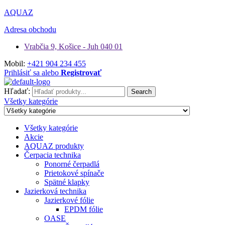
AQUAZ
Adresa obchodu
Vrabčia 9, Košice - Juh 040 01
Mobil:
+421 904 234 455
Prihlásiť sa alebo
Registrovať
Hľadať:
Search
Všetky kategórie
Všetky kategórie
Akcie
AQUAZ produkty
Čerpacia technika
Ponorné čerpadlá
Prietokové spínače
Spätné klapky
Jazierková technika
Jazierkové fólie
EPDM fólie
OASE