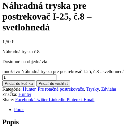
Náhradná tryska pre
postrekovač I-25, č.8 –
svetlohnedá
1,50
€
Náhradná tryska č.8.
Dostupné na objednávku
množstvo Náhradná tryska pre postrekovač I-25, č.8 - svetlohnedá
Pridať do košíka
Pridať do wishlist
Kategórie:
Hunter
,
Pre rotačné postrekovače
,
Trysky
,
Závlaha
Značka:
Hunter
Share:
Facebook
Twitter
Linkedin
Pinterest
Email
Popis
Popis