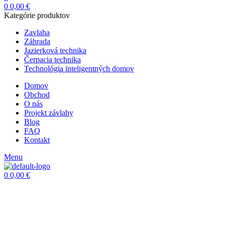
0
0,00
€
Kategórie produktov
Zavlaha
Záhrada
Jazierková technika
Čerpacia technika
Technológia inteligentných domov
Domov
Obchod
O nás
Projekt závlahy
Blog
FAQ
Kontakt
Menu
0
0,00
€