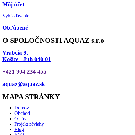
Môj účet
Vyhľadávanie
Obľúbené
O SPOLOČNOSTI AQUAZ s.r.o
Vrabčia 9,
Košice - Juh 040 01
+421 904 234 455
aquaz@aquaz.sk
MAPA STRÁNKY
Domov
Obchod
O nás
Projekt závlahy
Blog
FAQ