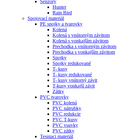
Senzory
Hunter
Rain Bird
Spojovací materiál
PE spojky a tvarovky
Kolená
Kolená s vnútorným závitom
Kolená s vonkajším závitom
Prechodka s vnútorným závitom
Prechodka s vonkajším závitom
Spojky
Spojky redukované
T- kusy
T- kusy redukované
T- kusy vnútorný závit
T-kusy vonkajší závit
Zátky
PVC tvarovky
PVC kolená
PVC nátrubky
PVC redukcie
PVC T-kusy
PVC vsuvky
PVC zátky
Tesniaci materiál