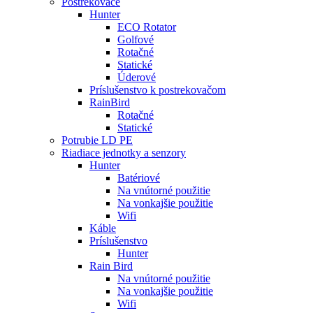
Postrekovače
Hunter
ECO Rotator
Golfové
Rotačné
Statické
Úderové
Príslušenstvo k postrekovačom
RainBird
Rotačné
Statické
Potrubie LD PE
Riadiace jednotky a senzory
Hunter
Batériové
Na vnútorné použitie
Na vonkajšie použitie
Wifi
Káble
Príslušenstvo
Hunter
Rain Bird
Na vnútorné použitie
Na vonkajšie použitie
Wifi