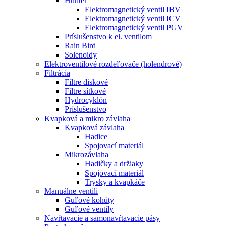
Hunter
Elektromagnetický ventil IBV
Elektromagnetický ventil ICV
Elektromagnetický ventil PGV
Príslušenstvo k el. ventilom
Rain Bird
Solenoidy
Elektroventilové rozdeľovače (holendrové)
Filtrácia
Filtre diskové
Filtre sítkové
Hydrocyklón
Príslušenstvo
Kvapková a mikro závlaha​
Kvapková závlaha
Hadice
Spojovací materiál
Mikrozávlaha
Hadičky a držiaky
Spojovací materiál
Trysky a kvapkáče
Manuálne ventili
Guľové kohúty
Guľové ventily
Navŕtavacie a samonavŕtavacie pásy