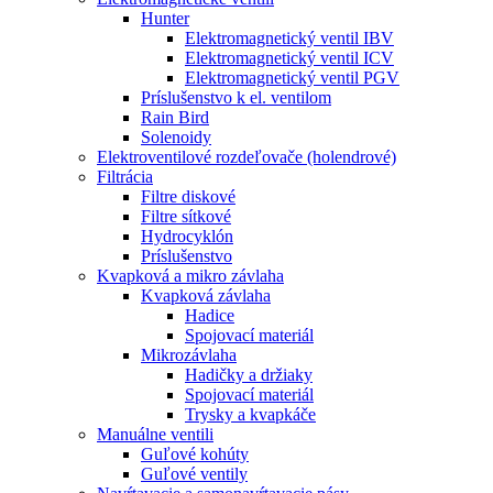
Hunter
Elektromagnetický ventil IBV
Elektromagnetický ventil ICV
Elektromagnetický ventil PGV
Príslušenstvo k el. ventilom
Rain Bird
Solenoidy
Elektroventilové rozdeľovače (holendrové)
Filtrácia
Filtre diskové
Filtre sítkové
Hydrocyklón
Príslušenstvo
Kvapková a mikro závlaha​
Kvapková závlaha
Hadice
Spojovací materiál
Mikrozávlaha
Hadičky a držiaky
Spojovací materiál
Trysky a kvapkáče
Manuálne ventili
Guľové kohúty
Guľové ventily