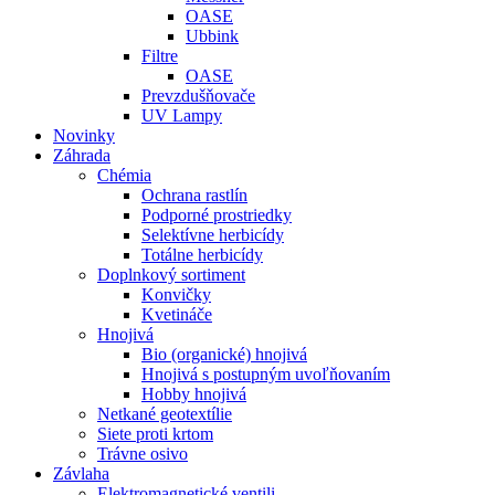
OASE
Ubbink
Filtre
OASE
Prevzdušňovače
UV Lampy
Novinky
Záhrada
Chémia
Ochrana rastlín
Podporné prostriedky
Selektívne herbicídy
Totálne herbicídy
Doplnkový sortiment
Konvičky
Kvetináče
Hnojivá
Bio (organické) hnojivá
Hnojivá s postupným uvoľňovaním
Hobby hnojivá
Netkané geotextílie
Siete proti krtom
Trávne osivo
Závlaha
Elektromagnetické ventili