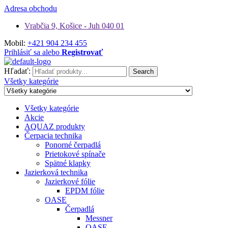
Adresa obchodu
Vrabčia 9, Košice - Juh 040 01
Mobil:
+421 904 234 455
Prihlásiť sa alebo
Registrovať
Hľadať:
Search
Všetky kategórie
Všetky kategórie
Akcie
AQUAZ produkty
Čerpacia technika
Ponorné čerpadlá
Prietokové spínače
Spätné klapky
Jazierková technika
Jazierkové fólie
EPDM fólie
OASE
Čerpadlá
Messner
OASE