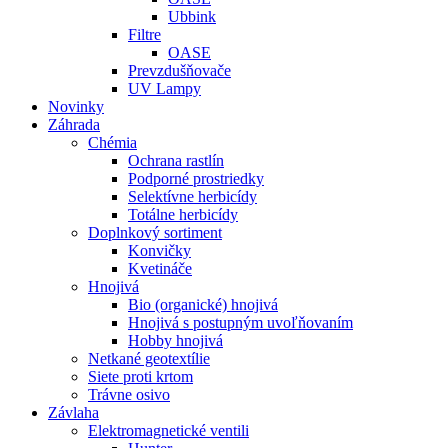
Ubbink
Filtre
OASE
Prevzdušňovače
UV Lampy
Novinky
Záhrada
Chémia
Ochrana rastlín
Podporné prostriedky
Selektívne herbicídy
Totálne herbicídy
Doplnkový sortiment
Konvičky
Kvetináče
Hnojivá
Bio (organické) hnojivá
Hnojivá s postupným uvoľňovaním
Hobby hnojivá
Netkané geotextílie
Siete proti krtom
Trávne osivo
Závlaha
Elektromagnetické ventili