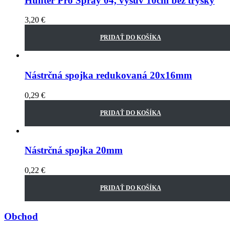
Hunter Pro Spray 04, výsuv 10cm bez trysky
3,20
€
PRIDAŤ DO KOŠÍKA
Nástrčná spojka redukovaná 20x16mm
0,29
€
PRIDAŤ DO KOŠÍKA
Nástrčná spojka 20mm
0,22
€
PRIDAŤ DO KOŠÍKA
Obchod