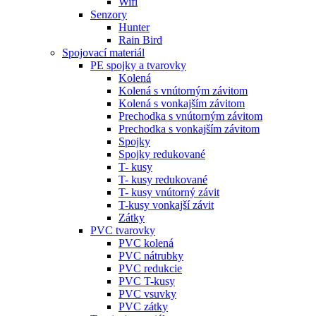
Wifi
Senzory
Hunter
Rain Bird
Spojovací materiál
PE spojky a tvarovky
Kolená
Kolená s vnútorným závitom
Kolená s vonkajším závitom
Prechodka s vnútorným závitom
Prechodka s vonkajším závitom
Spojky
Spojky redukované
T- kusy
T- kusy redukované
T- kusy vnútorný závit
T-kusy vonkajší závit
Zátky
PVC tvarovky
PVC kolená
PVC nátrubky
PVC redukcie
PVC T-kusy
PVC vsuvky
PVC zátky