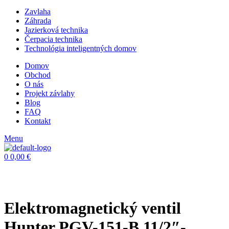
Zavlaha
Záhrada
Jazierková technika
Čerpacia technika
Technológia inteligentných domov
Domov
Obchod
O nás
Projekt závlahy
Blog
FAQ
Kontakt
Menu
0
0,00
€
Elektromagnetický ventil
Hunter PGV-151-B 11/2″-