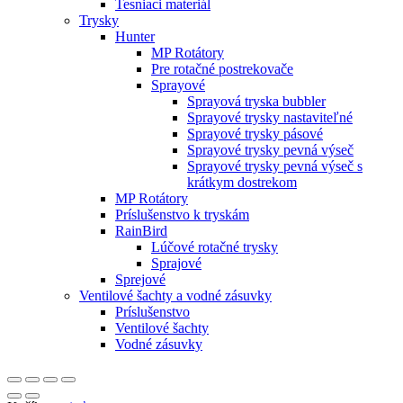
Tesniaci materiál
Trysky
Hunter
MP Rotátory
Pre rotačné postrekovače
Sprayové
Sprayová tryska bubbler
Sprayové trysky nastaviteľné
Sprayové trysky pásové
Sprayové trysky pevná výseč
Sprayové trysky pevná výseč s
krátkym dostrekom
MP Rotátory
Príslušenstvo k tryskám
RainBird
Lúčové rotačné trysky
Sprajové
Sprejové
Ventilové šachty a vodné zásuvky
Príslušenstvo
Ventilové šachty
Vodné zásuvky