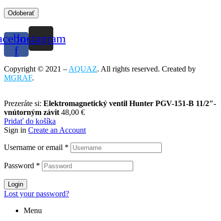
Odoberať
acebook-
Instagram
f
Copyright © 2021 –
AQUAZ
. All rights reserved. Created by
MGRAF
.
Prezeráte si:
Elektromagnetický ventil Hunter PGV-151-B 11/2″-
vnútorným závit
48,00
€
Pridať do košíka
Sign in
Create an Account
Username or email
*
Password
*
Login
Lost your password?
Menu