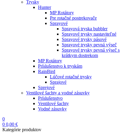
Trysky
Hunter
MP Rotátory
Pre rotačné postrekovače
Sprayové
Sprayová tryska bubbler
Sprayové trysky nastaviteľné
Sprayové trysky pásové
Sprayové trysky pevná výseč
Sprayové trysky pevná výseč s
krátkym dostrekom
MP Rotátory
Príslušenstvo k tryskám
RainBird
Lúčové rotačné trysky
Sprajové
Sprejové
Ventilové šachty a vodné zásuvky
Príslušenstvo
Ventilové šachty
Vodné zásuvky
0
0
0,00
€
Kategórie produktov