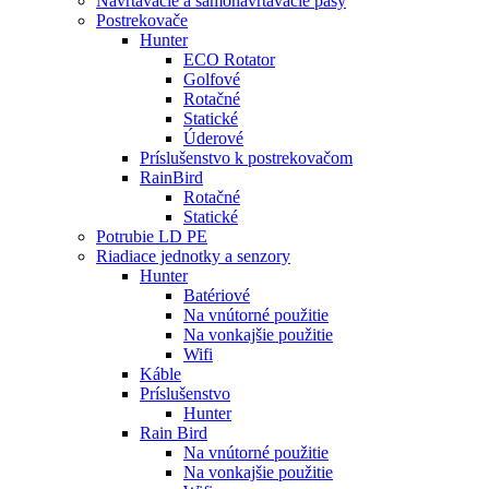
Navŕtavacie a samonavŕtavacie pásy
Postrekovače
Hunter
ECO Rotator
Golfové
Rotačné
Statické
Úderové
Príslušenstvo k postrekovačom
RainBird
Rotačné
Statické
Potrubie LD PE
Riadiace jednotky a senzory
Hunter
Batériové
Na vnútorné použitie
Na vonkajšie použitie
Wifi
Káble
Príslušenstvo
Hunter
Rain Bird
Na vnútorné použitie
Na vonkajšie použitie