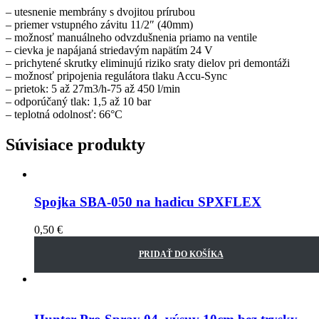
– utesnenie membrány s dvojitou prírubou
– priemer vstupného závitu 11/2″ (40mm)
– možnosť manuálneho odvzdušnenia priamo na ventile
– cievka je napájaná striedavým napätím 24 V
– prichytené skrutky eliminujú riziko sraty dielov pri demontáži
– možnosť pripojenia regulátora tlaku Accu-Sync
– prietok: 5 až 27m3/h-75 až 450 l/min
– odporúčaný tlak: 1,5 až 10 bar
– teplotná odolnosť: 66°C
Súvisiace produkty
Spojka SBA-050 na hadicu SPXFLEX
0,50
€
PRIDAŤ DO KOŠÍKA