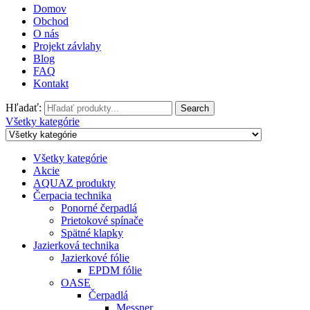
Domov
Obchod
O nás
Projekt závlahy
Blog
FAQ
Kontakt
Hľadať:
Search
Všetky kategórie
Všetky kategórie
Akcie
AQUAZ produkty
Čerpacia technika
Ponorné čerpadlá
Prietokové spínače
Spätné klapky
Jazierková technika
Jazierkové fólie
EPDM fólie
OASE
Čerpadlá
Messner