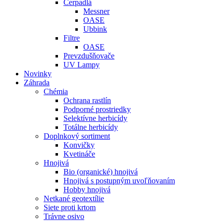
Čerpadlá
Messner
OASE
Ubbink
Filtre
OASE
Prevzdušňovače
UV Lampy
Novinky
Záhrada
Chémia
Ochrana rastlín
Podporné prostriedky
Selektívne herbicídy
Totálne herbicídy
Doplnkový sortiment
Konvičky
Kvetináče
Hnojivá
Bio (organické) hnojivá
Hnojivá s postupným uvoľňovaním
Hobby hnojivá
Netkané geotextílie
Siete proti krtom
Trávne osivo