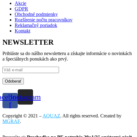
Akcie
GDPR
Obchodné podmienky
Rozšírenie počtu pracovníkov
Reklamačný poriadok
Kontakt
NEWSLETTER
Prihláste sa do nášho newsletteru a získajte informácie o novinkách
a špeciálnych ponukách ako prvý.
Odoberať
acebook-
Instagram
f
Copyright © 2021 –
AQUAZ
. All rights reserved. Created by
MGRAF
.