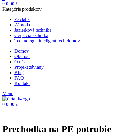
0
0,00
€
Kategórie produktov
Zavlaha
Záhrada
Jazierková technika
Čerpacia technika
Technológia inteligentných domov
Domov
Obchod
O nás
Projekt závlahy
Blog
FAQ
Kontakt
Menu
0
0,00
€
Prechodka na PE potrubie