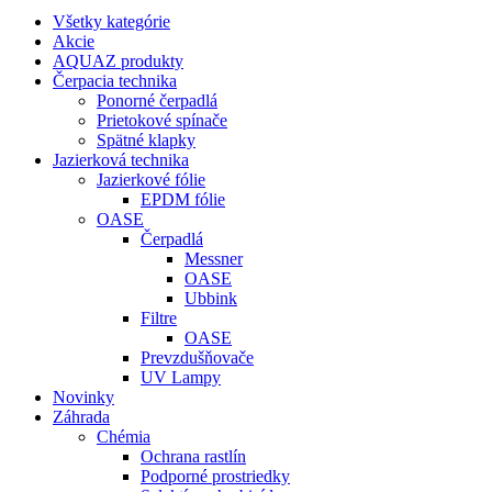
Všetky kategórie
Akcie
AQUAZ produkty
Čerpacia technika
Ponorné čerpadlá
Prietokové spínače
Spätné klapky
Jazierková technika
Jazierkové fólie
EPDM fólie
OASE
Čerpadlá
Messner
OASE
Ubbink
Filtre
OASE
Prevzdušňovače
UV Lampy
Novinky
Záhrada
Chémia
Ochrana rastlín
Podporné prostriedky