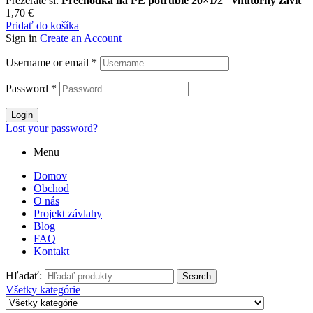
Prezeráte si:
Prechodka na PE potrubie 20×1/2″ vnútorný závit
1,70
€
Pridať do košíka
Sign in
Create an Account
Username or email
*
Password
*
Login
Lost your password?
Menu
Domov
Obchod
O nás
Projekt závlahy
Blog
FAQ
Kontakt
Hľadať:
Search
Všetky kategórie