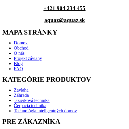
+421 904 234 455
aquaz@aquaz.sk
MAPA STRÁNKY
Domov
Obchod
O nás
Projekt závlahy
Blog
FAQ
KATEGÓRIE PRODUKTOV
Zavlaha
Záhrada
Jazierková technika
Čerpacia technika
Technológia inteligentných domov
PRE ZÁKAZNÍKA