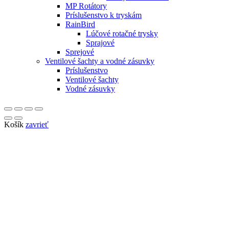
MP Rotátory
Príslušenstvo k tryskám
RainBird
Lúčové rotačné trysky
Sprajové
Sprejové
Ventilové šachty a vodné zásuvky
Príslušenstvo
Ventilové šachty
Vodné zásuvky
Košík
zavrieť