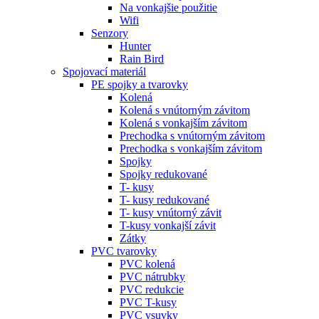
Na vonkajšie použitie
Wifi
Senzory
Hunter
Rain Bird
Spojovací materiál
PE spojky a tvarovky
Kolená
Kolená s vnútorným závitom
Kolená s vonkajším závitom
Prechodka s vnútorným závitom
Prechodka s vonkajším závitom
Spojky
Spojky redukované
T- kusy
T- kusy redukované
T- kusy vnútorný závit
T-kusy vonkajší závit
Zátky
PVC tvarovky
PVC kolená
PVC nátrubky
PVC redukcie
PVC T-kusy
PVC vsuvky