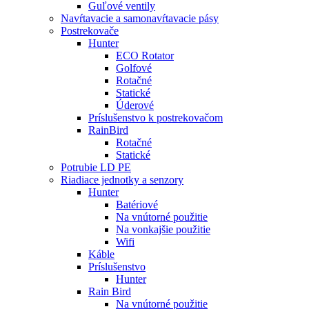
Guľové ventily
Navŕtavacie a samonavŕtavacie pásy
Postrekovače
Hunter
ECO Rotator
Golfové
Rotačné
Statické
Úderové
Príslušenstvo k postrekovačom
RainBird
Rotačné
Statické
Potrubie LD PE
Riadiace jednotky a senzory
Hunter
Batériové
Na vnútorné použitie
Na vonkajšie použitie
Wifi
Káble
Príslušenstvo
Hunter
Rain Bird
Na vnútorné použitie