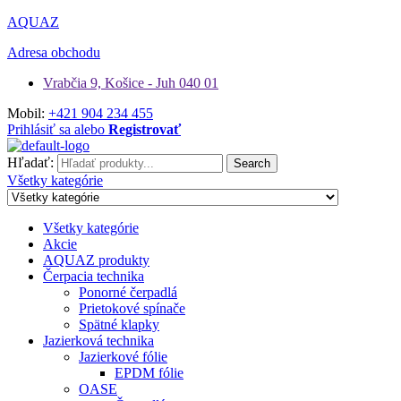
AQUAZ
Adresa obchodu
Vrabčia 9, Košice - Juh 040 01
Mobil:
+421 904 234 455
Prihlásiť sa alebo
Registrovať
Hľadať:
Search
Všetky kategórie
Všetky kategórie
Akcie
AQUAZ produkty
Čerpacia technika
Ponorné čerpadlá
Prietokové spínače
Spätné klapky
Jazierková technika
Jazierkové fólie
EPDM fólie
OASE