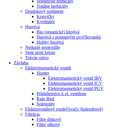
Selektívne herbicídy
Totálne herbicídy
Doplnkový sortiment
Konvičky
Kvetináče
Hnojivá
Bio (organické) hnojivá
Hnojivá s postupným uvoľňovaním
Hobby hnojivá
Netkané geotextílie
Siete proti krtom
Trávne osivo
Závlaha
Elektromagnetické ventili
Hunter
Elektromagnetický ventil IBV
Elektromagnetický ventil ICV
Elektromagnetický ventil PGV
Príslušenstvo k el. ventilom
Rain Bird
Solenoidy
Elektroventilové rozdeľovače (holendrové)
Filtrácia
Filtre diskové
Filtre sítkové