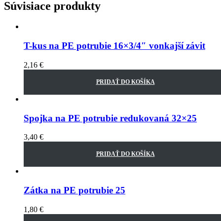
Súvisiace produkty
T-kus na PE potrubie 16×3/4″ vonkajší závit
2,16
€
PRIDAŤ DO KOŠÍKA
Spojka na PE potrubie redukovaná 32×25
3,40
€
PRIDAŤ DO KOŠÍKA
Zátka na PE potrubie 25
1,80
€