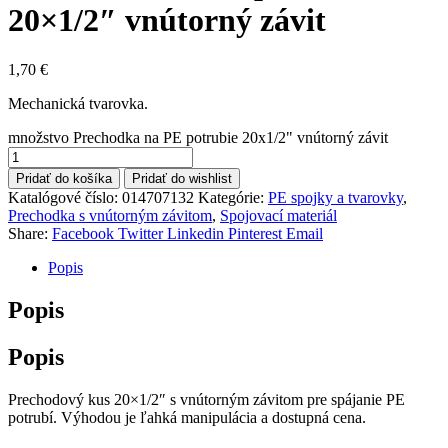
20×1/2″ vnútorný závit
1,70
€
Mechanická tvarovka.
množstvo Prechodka na PE potrubie 20x1/2" vnútorný závit
Pridať do košíka
Pridať do wishlist
Katalógové číslo:
014707132
Kategórie:
PE spojky a tvarovky
,
Prechodka s vnútorným závitom
,
Spojovací materiál
Share:
Facebook
Twitter
Linkedin
Pinterest
Email
Popis
Popis
Popis
Prechodový kus 20×1/2″ s vnútorným závitom pre spájanie PE
potrubí. Výhodou je ľahká manipulácia a dostupná cena.