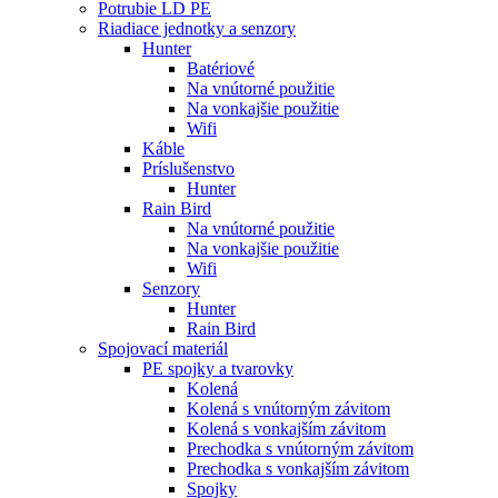
Potrubie LD PE
Riadiace jednotky a senzory
Hunter
Batériové
Na vnútorné použitie
Na vonkajšie použitie
Wifi
Káble
Príslušenstvo
Hunter
Rain Bird
Na vnútorné použitie
Na vonkajšie použitie
Wifi
Senzory
Hunter
Rain Bird
Spojovací materiál
PE spojky a tvarovky
Kolená
Kolená s vnútorným závitom
Kolená s vonkajším závitom
Prechodka s vnútorným závitom
Prechodka s vonkajším závitom
Spojky