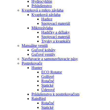
Hydrocyklón
Príslušenstvo
Kvapková a mikro závlaha​
Kvapková závlaha
Hadice
Spojovací materiál
Mikrozávlaha
Hadičky a držiaky
Spojovací materiál
Trysky a kvapkáče
Manuálne ventili
Guľové kohúty
Guľové ventily
Navŕtavacie a samonavŕtavacie pásy
Postrekovače
Hunter
ECO Rotator
Golfové
Rotačné
Statické
Úderové
Príslušenstvo k postrekovačom
RainBird
Rotačné
Statické