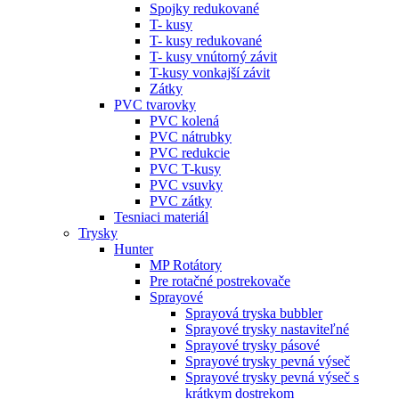
Spojky redukované
T- kusy
T- kusy redukované
T- kusy vnútorný závit
T-kusy vonkajší závit
Zátky
PVC tvarovky
PVC kolená
PVC nátrubky
PVC redukcie
PVC T-kusy
PVC vsuvky
PVC zátky
Tesniaci materiál
Trysky
Hunter
MP Rotátory
Pre rotačné postrekovače
Sprayové
Sprayová tryska bubbler
Sprayové trysky nastaviteľné
Sprayové trysky pásové
Sprayové trysky pevná výseč
Sprayové trysky pevná výseč s
krátkym dostrekom