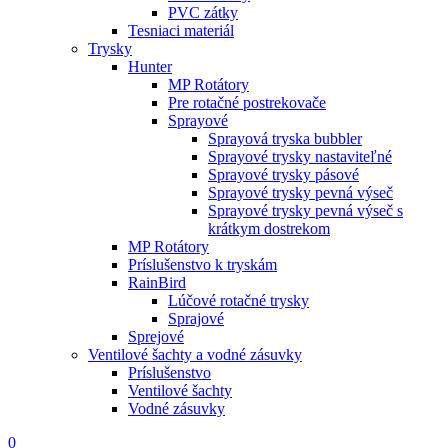
PVC zátky
Tesniaci materiál
Trysky
Hunter
MP Rotátory
Pre rotačné postrekovače
Sprayové
Sprayová tryska bubbler
Sprayové trysky nastaviteľné
Sprayové trysky pásové
Sprayové trysky pevná výseč
Sprayové trysky pevná výseč s
krátkym dostrekom
MP Rotátory
Príslušenstvo k tryskám
RainBird
Lúčové rotačné trysky
Sprajové
Sprejové
Ventilové šachty a vodné zásuvky
Príslušenstvo
Ventilové šachty
Vodné zásuvky
0