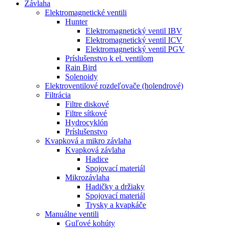
Závlaha
Elektromagnetické ventili
Hunter
Elektromagnetický ventil IBV
Elektromagnetický ventil ICV
Elektromagnetický ventil PGV
Príslušenstvo k el. ventilom
Rain Bird
Solenoidy
Elektroventilové rozdeľovače (holendrové)
Filtrácia
Filtre diskové
Filtre sítkové
Hydrocyklón
Príslušenstvo
Kvapková a mikro závlaha​
Kvapková závlaha
Hadice
Spojovací materiál
Mikrozávlaha
Hadičky a držiaky
Spojovací materiál
Trysky a kvapkáče
Manuálne ventili
Guľové kohúty