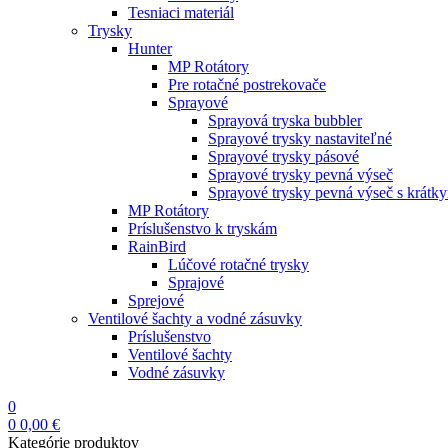
Tesniaci materiál
Trysky
Hunter
MP Rotátory
Pre rotačné postrekovače
Sprayové
Sprayová tryska bubbler
Sprayové trysky nastaviteľné
Sprayové trysky pásové
Sprayové trysky pevná výseč
Sprayové trysky pevná výseč s krátk
MP Rotátory
Príslušenstvo k tryskám
RainBird
Lúčové rotačné trysky
Sprajové
Sprejové
Ventilové šachty a vodné zásuvky
Príslušenstvo
Ventilové šachty
Vodné zásuvky
0
0
0,00
€
Kategórie produktov