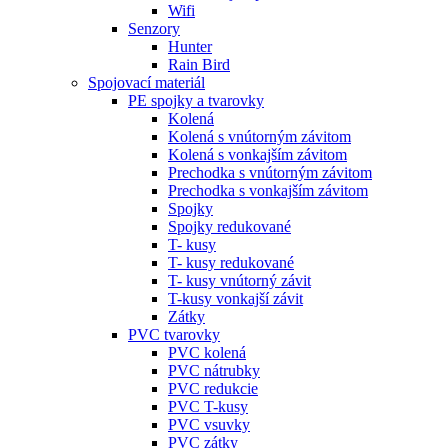
Wifi
Senzory
Hunter
Rain Bird
Spojovací materiál
PE spojky a tvarovky
Kolená
Kolená s vnútorným závitom
Kolená s vonkajším závitom
Prechodka s vnútorným závitom
Prechodka s vonkajším závitom
Spojky
Spojky redukované
T- kusy
T- kusy redukované
T- kusy vnútorný závit
T-kusy vonkajší závit
Zátky
PVC tvarovky
PVC kolená
PVC nátrubky
PVC redukcie
PVC T-kusy
PVC vsuvky
PVC zátky