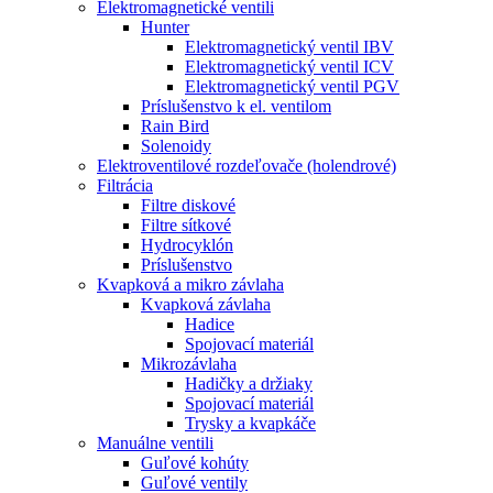
Elektromagnetické ventili
Hunter
Elektromagnetický ventil IBV
Elektromagnetický ventil ICV
Elektromagnetický ventil PGV
Príslušenstvo k el. ventilom
Rain Bird
Solenoidy
Elektroventilové rozdeľovače (holendrové)
Filtrácia
Filtre diskové
Filtre sítkové
Hydrocyklón
Príslušenstvo
Kvapková a mikro závlaha​
Kvapková závlaha
Hadice
Spojovací materiál
Mikrozávlaha
Hadičky a držiaky
Spojovací materiál
Trysky a kvapkáče
Manuálne ventili
Guľové kohúty
Guľové ventily