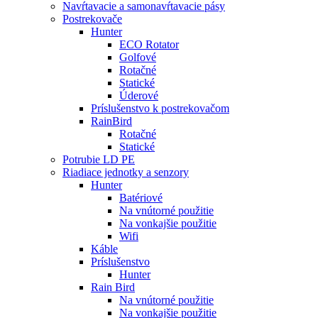
Navŕtavacie a samonavŕtavacie pásy
Postrekovače
Hunter
ECO Rotator
Golfové
Rotačné
Statické
Úderové
Príslušenstvo k postrekovačom
RainBird
Rotačné
Statické
Potrubie LD PE
Riadiace jednotky a senzory
Hunter
Batériové
Na vnútorné použitie
Na vonkajšie použitie
Wifi
Káble
Príslušenstvo
Hunter
Rain Bird
Na vnútorné použitie
Na vonkajšie použitie