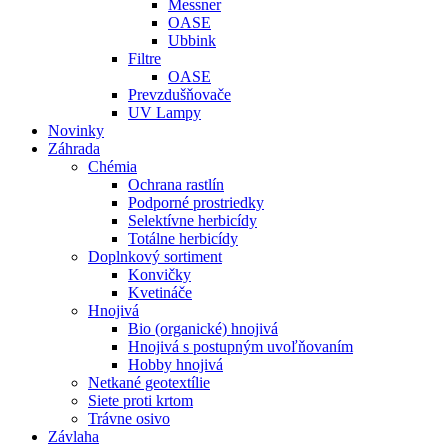
Messner
OASE
Ubbink
Filtre
OASE
Prevzdušňovače
UV Lampy
Novinky
Záhrada
Chémia
Ochrana rastlín
Podporné prostriedky
Selektívne herbicídy
Totálne herbicídy
Doplnkový sortiment
Konvičky
Kvetináče
Hnojivá
Bio (organické) hnojivá
Hnojivá s postupným uvoľňovaním
Hobby hnojivá
Netkané geotextílie
Siete proti krtom
Trávne osivo
Závlaha