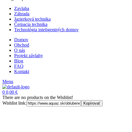
Zavlaha
Záhrada
Jazierková technika
Čerpacia technika
Technológia inteligentných domov
Domov
Obchod
O nás
Projekt závlahy
Blog
FAQ
Kontakt
Menu
0
0,00
€
There are no products on the Wishlist!
Wishlist link:
Kopírovať