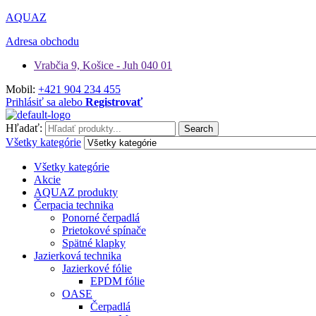
AQUAZ
Adresa obchodu
Vrabčia 9, Košice - Juh 040 01
Mobil:
+421 904 234 455
Prihlásiť sa alebo
Registrovať
Hľadať:
Search
Všetky kategórie
Všetky kategórie
Akcie
AQUAZ produkty
Čerpacia technika
Ponorné čerpadlá
Prietokové spínače
Spätné klapky
Jazierková technika
Jazierkové fólie
EPDM fólie
OASE
Čerpadlá