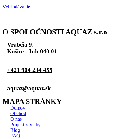
Vyhľadávanie
O SPOLOČNOSTI AQUAZ s.r.o
Vrabčia 9,
Košice - Juh 040 01
+421 904 234 455
aquaz@aquaz.sk
MAPA STRÁNKY
Domov
Obchod
O nás
Projekt závlahy
Blog
FAQ