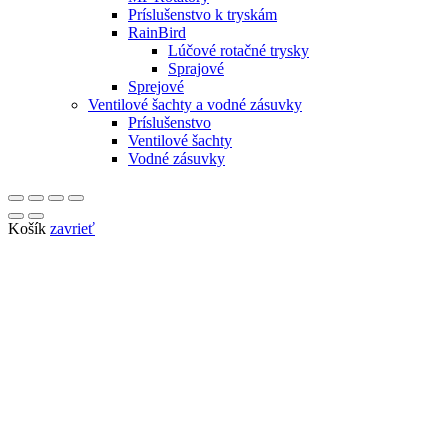
Príslušenstvo k tryskám
RainBird
Lúčové rotačné trysky
Sprajové
Sprejové
Ventilové šachty a vodné zásuvky
Príslušenstvo
Ventilové šachty
Vodné zásuvky
Košík
zavrieť