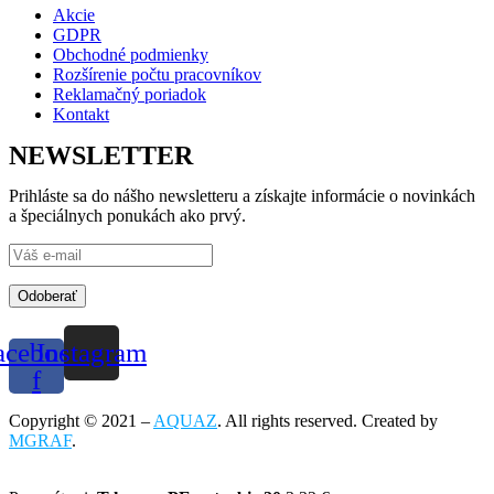
Akcie
GDPR
Obchodné podmienky
Rozšírenie počtu pracovníkov
Reklamačný poriadok
Kontakt
NEWSLETTER
Prihláste sa do nášho newsletteru a získajte informácie o novinkách
a špeciálnych ponukách ako prvý.
Odoberať
acebook-
Instagram
f
Copyright © 2021 –
AQUAZ
. All rights reserved. Created by
MGRAF
.