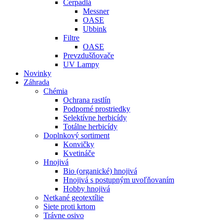
Čerpadlá
Messner
OASE
Ubbink
Filtre
OASE
Prevzdušňovače
UV Lampy
Novinky
Záhrada
Chémia
Ochrana rastlín
Podporné prostriedky
Selektívne herbicídy
Totálne herbicídy
Doplnkový sortiment
Konvičky
Kvetináče
Hnojivá
Bio (organické) hnojivá
Hnojivá s postupným uvoľňovaním
Hobby hnojivá
Netkané geotextílie
Siete proti krtom
Trávne osivo