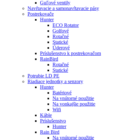
Guľové ventily
Navŕtavacie a samonavŕtavacie pásy
Postrekovače
Hunter
ECO Rotator
Golfové
Rotačné
Statické
Úderové
Príslušenstvo k postrekovačom
RainBird
Rotačné
Statické
Potrubie LD PE
Riadiace jednotky a senzory
Hunter
Batériové
Na vnútorné použitie
Na vonkajšie použitie
Wifi
Káble
Príslušenstvo
Hunter
Rain Bird
Na vnútorné použitie