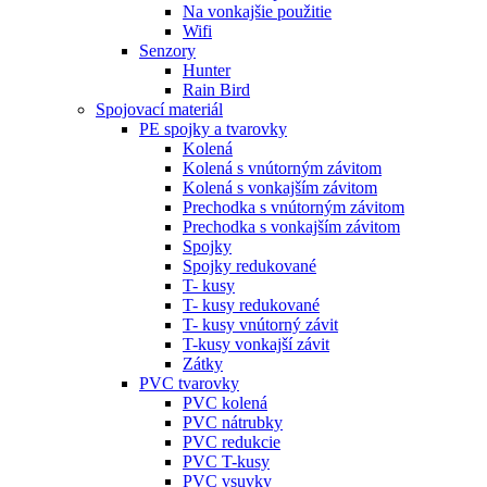
Na vonkajšie použitie
Wifi
Senzory
Hunter
Rain Bird
Spojovací materiál
PE spojky a tvarovky
Kolená
Kolená s vnútorným závitom
Kolená s vonkajším závitom
Prechodka s vnútorným závitom
Prechodka s vonkajším závitom
Spojky
Spojky redukované
T- kusy
T- kusy redukované
T- kusy vnútorný závit
T-kusy vonkajší závit
Zátky
PVC tvarovky
PVC kolená
PVC nátrubky
PVC redukcie
PVC T-kusy
PVC vsuvky