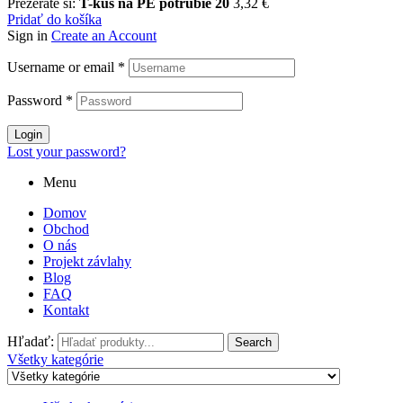
Prezeráte si:
T-kus na PE potrubie 20
3,32
€
Pridať do košíka
Sign in
Create an Account
Username or email
*
Password
*
Login
Lost your password?
Menu
Domov
Obchod
O nás
Projekt závlahy
Blog
FAQ
Kontakt
Hľadať:
Search
Všetky kategórie