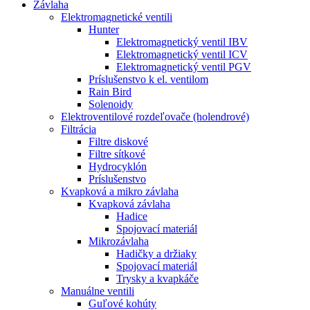
Závlaha
Elektromagnetické ventili
Hunter
Elektromagnetický ventil IBV
Elektromagnetický ventil ICV
Elektromagnetický ventil PGV
Príslušenstvo k el. ventilom
Rain Bird
Solenoidy
Elektroventilové rozdeľovače (holendrové)
Filtrácia
Filtre diskové
Filtre sítkové
Hydrocyklón
Príslušenstvo
Kvapková a mikro závlaha​
Kvapková závlaha
Hadice
Spojovací materiál
Mikrozávlaha
Hadičky a držiaky
Spojovací materiál
Trysky a kvapkáče
Manuálne ventili
Guľové kohúty