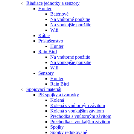
Riadiace jednotky a senzory
Hunter
Batériové
Na vnútorné použitie
Na vonkajšie použitie
Wifi
Káble
Príslušenstvo
Hunter
Rain Bird
Na vnútorné použitie
Na vonkajšie použitie
Wifi
Senzory
Hunter
Rain Bird
Spojovací materiál
PE spojky a tvarovky
Kolená
Kolená s vnútorným závitom
Kolená s vonkajším závitom
Prechodka s vnútorným závitom
Prechodka s vonkajším závitom
Spojky
Spojky redukované