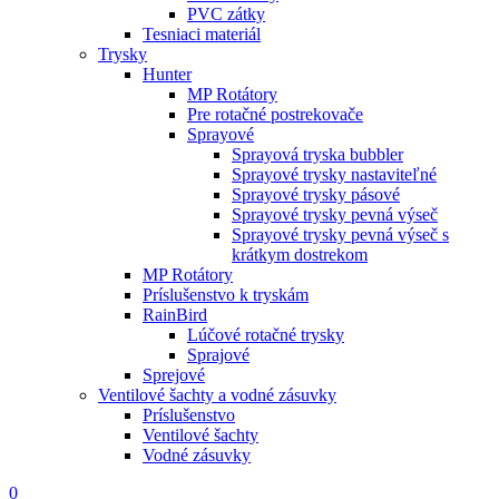
PVC zátky
Tesniaci materiál
Trysky
Hunter
MP Rotátory
Pre rotačné postrekovače
Sprayové
Sprayová tryska bubbler
Sprayové trysky nastaviteľné
Sprayové trysky pásové
Sprayové trysky pevná výseč
Sprayové trysky pevná výseč s
krátkym dostrekom
MP Rotátory
Príslušenstvo k tryskám
RainBird
Lúčové rotačné trysky
Sprajové
Sprejové
Ventilové šachty a vodné zásuvky
Príslušenstvo
Ventilové šachty
Vodné zásuvky
0