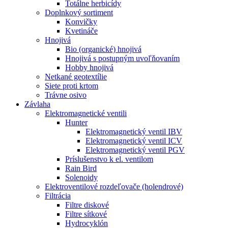
Totálne herbicídy
Doplnkový sortiment
Konvičky
Kvetináče
Hnojivá
Bio (organické) hnojivá
Hnojivá s postupným uvoľňovaním
Hobby hnojivá
Netkané geotextílie
Siete proti krtom
Trávne osivo
Závlaha
Elektromagnetické ventili
Hunter
Elektromagnetický ventil IBV
Elektromagnetický ventil ICV
Elektromagnetický ventil PGV
Príslušenstvo k el. ventilom
Rain Bird
Solenoidy
Elektroventilové rozdeľovače (holendrové)
Filtrácia
Filtre diskové
Filtre sítkové
Hydrocyklón