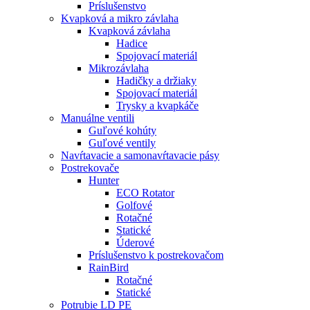
Príslušenstvo
Kvapková a mikro závlaha​
Kvapková závlaha
Hadice
Spojovací materiál
Mikrozávlaha
Hadičky a držiaky
Spojovací materiál
Trysky a kvapkáče
Manuálne ventili
Guľové kohúty
Guľové ventily
Navŕtavacie a samonavŕtavacie pásy
Postrekovače
Hunter
ECO Rotator
Golfové
Rotačné
Statické
Úderové
Príslušenstvo k postrekovačom
RainBird
Rotačné
Statické
Potrubie LD PE