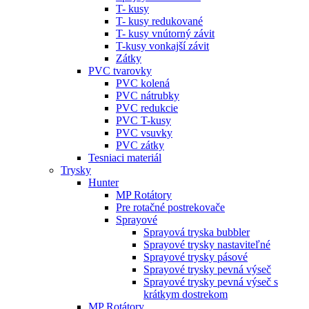
T- kusy
T- kusy redukované
T- kusy vnútorný závit
T-kusy vonkajší závit
Zátky
PVC tvarovky
PVC kolená
PVC nátrubky
PVC redukcie
PVC T-kusy
PVC vsuvky
PVC zátky
Tesniaci materiál
Trysky
Hunter
MP Rotátory
Pre rotačné postrekovače
Sprayové
Sprayová tryska bubbler
Sprayové trysky nastaviteľné
Sprayové trysky pásové
Sprayové trysky pevná výseč
Sprayové trysky pevná výseč s
krátkym dostrekom
MP Rotátory