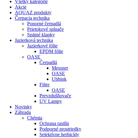
Všetky kategórie
Akcie
AQUAZ produkty
Čerpacia technika
Ponorné čerpadlá
Prietokové spínače
Spätné klapky
Jazierková technika
Jazierkové fólie
EPDM fólie
OASE
Čerpadlá
Messner
OASE
Ubbink
Filtre
OASE
Prevzdušňovače
UV Lampy
Novinky
Záhrada
Chémia
Ochrana rastlín
Podporné prostriedky
Selektívne herbicídy