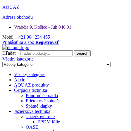
AQUAZ
Adresa obchodu
Vrabčia 9, Košice - Juh 040 01
Mobil:
+421 904 234 455
Prihlásiť sa alebo
Registrovať
Hľadať:
Search
Všetky kategórie
Všetky kategórie
Akcie
AQUAZ produkty
Čerpacia technika
Ponorné čerpadlá
Prietokové spínače
Spätné klapky
Jazierková technika
Jazierkové fólie
EPDM fólie
OASE