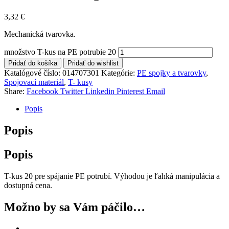
3,32
€
Mechanická tvarovka.
množstvo T-kus na PE potrubie 20
Pridať do košíka
Pridať do wishlist
Katalógové číslo:
014707301
Kategórie:
PE spojky a tvarovky
,
Spojovací materiál
,
T- kusy
Share:
Facebook
Twitter
Linkedin
Pinterest
Email
Popis
Popis
Popis
T-kus 20 pre spájanie PE potrubí. Výhodou je ľahká manipulácia a
dostupná cena.
Možno by sa Vám páčilo…