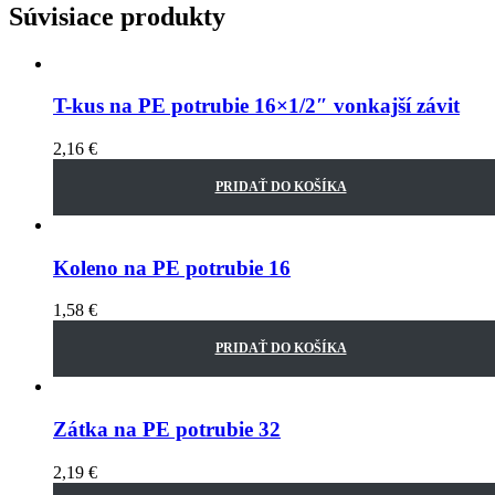
Súvisiace produkty
T-kus na PE potrubie 16×1/2″ vonkajší závit
2,16
€
PRIDAŤ DO KOŠÍKA
Koleno na PE potrubie 16
1,58
€
PRIDAŤ DO KOŠÍKA
Zátka na PE potrubie 32
2,19
€