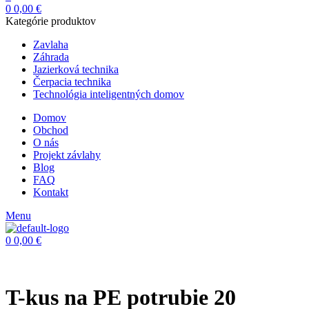
0
0,00
€
Kategórie produktov
Zavlaha
Záhrada
Jazierková technika
Čerpacia technika
Technológia inteligentných domov
Domov
Obchod
O nás
Projekt závlahy
Blog
FAQ
Kontakt
Menu
0
0,00
€
T-kus na PE potrubie 20