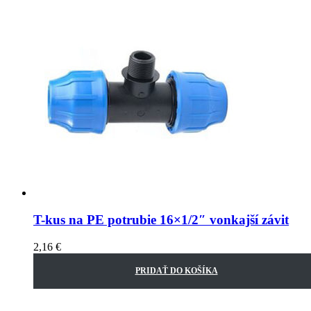
T-kus na PE potrubie 16×1/2″ vonkajší závit
2,16
€
PRIDAŤ DO KOŠÍKA