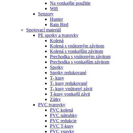
Na vonkajšie použitie
Wifi
Senzory
Hunter
Rain Bird
Spojovací materiál
PE spojky a tvarovky
Kolená
Kolená s vnútorným závitom
Kolená s vonkajším závitom
Prechodka s vnútorným závitom
Prechodka s vonkajším závitom
Spojky
Spojky redukované
T- kusy
T- kusy redukované
T- kusy vnútorný závit
T-kusy vonkajší závit
Zátky
PVC tvarovky
PVC kolená
PVC nátrubky
PVC redukcie
PVC T-kusy
PVC vsuvky