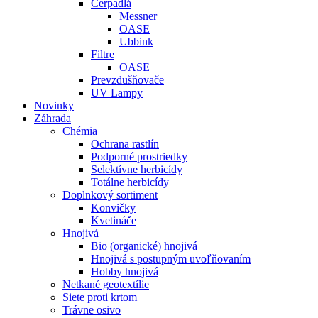
Čerpadlá
Messner
OASE
Ubbink
Filtre
OASE
Prevzdušňovače
UV Lampy
Novinky
Záhrada
Chémia
Ochrana rastlín
Podporné prostriedky
Selektívne herbicídy
Totálne herbicídy
Doplnkový sortiment
Konvičky
Kvetináče
Hnojivá
Bio (organické) hnojivá
Hnojivá s postupným uvoľňovaním
Hobby hnojivá
Netkané geotextílie
Siete proti krtom
Trávne osivo