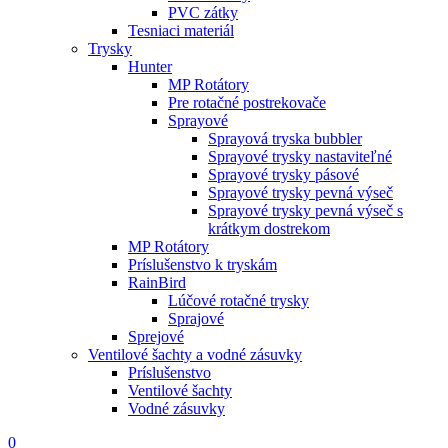
PVC zátky
Tesniaci materiál
Trysky
Hunter
MP Rotátory
Pre rotačné postrekovače
Sprayové
Sprayová tryska bubbler
Sprayové trysky nastaviteľné
Sprayové trysky pásové
Sprayové trysky pevná výseč
Sprayové trysky pevná výseč s
krátkym dostrekom
MP Rotátory
Príslušenstvo k tryskám
RainBird
Lúčové rotačné trysky
Sprajové
Sprejové
Ventilové šachty a vodné zásuvky
Príslušenstvo
Ventilové šachty
Vodné zásuvky
0