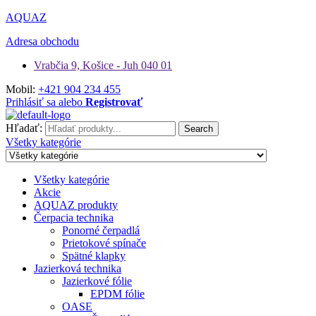
AQUAZ
Adresa obchodu
Vrabčia 9, Košice - Juh 040 01
Mobil:
+421 904 234 455
Prihlásiť sa alebo
Registrovať
Hľadať:
Search
Všetky kategórie
Všetky kategórie
Akcie
AQUAZ produkty
Čerpacia technika
Ponorné čerpadlá
Prietokové spínače
Spätné klapky
Jazierková technika
Jazierkové fólie
EPDM fólie
OASE