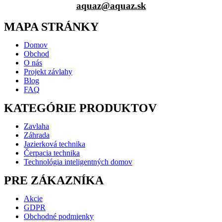
aquaz@aquaz.sk
MAPA STRÁNKY
Domov
Obchod
O nás
Projekt závlahy
Blog
FAQ
KATEGÓRIE PRODUKTOV
Zavlaha
Záhrada
Jazierková technika
Čerpacia technika
Technológia inteligentných domov
PRE ZÁKAZNÍKA
Akcie
GDPR
Obchodné podmienky