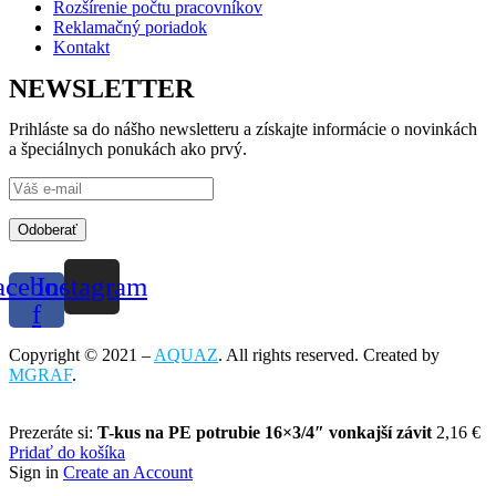
Rozšírenie počtu pracovníkov
Reklamačný poriadok
Kontakt
NEWSLETTER
Prihláste sa do nášho newsletteru a získajte informácie o novinkách
a špeciálnych ponukách ako prvý.
Odoberať
acebook-
Instagram
f
Copyright © 2021 –
AQUAZ
. All rights reserved. Created by
MGRAF
.
Prezeráte si:
T-kus na PE potrubie 16×3/4″ vonkajší závit
2,16
€
Pridať do košíka
Sign in
Create an Account