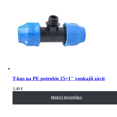
T-kus na PE potrubie 25×1″ vonkajší závit
3,48
€
PRIDAŤ DO KOŠÍKA