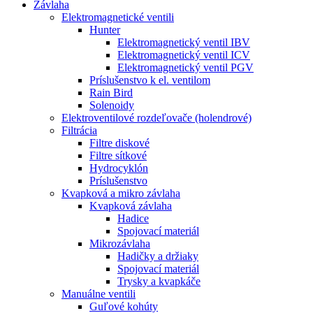
Závlaha
Elektromagnetické ventili
Hunter
Elektromagnetický ventil IBV
Elektromagnetický ventil ICV
Elektromagnetický ventil PGV
Príslušenstvo k el. ventilom
Rain Bird
Solenoidy
Elektroventilové rozdeľovače (holendrové)
Filtrácia
Filtre diskové
Filtre sítkové
Hydrocyklón
Príslušenstvo
Kvapková a mikro závlaha​
Kvapková závlaha
Hadice
Spojovací materiál
Mikrozávlaha
Hadičky a držiaky
Spojovací materiál
Trysky a kvapkáče
Manuálne ventili
Guľové kohúty