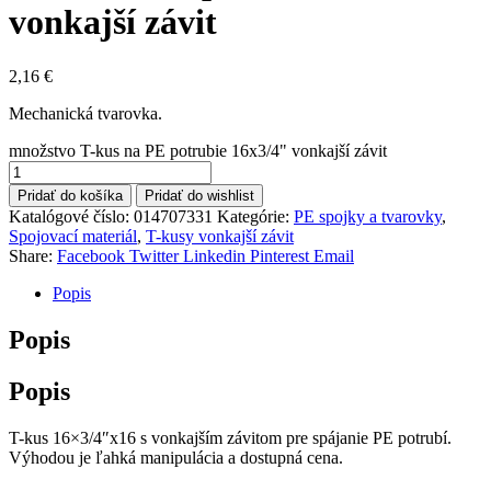
vonkajší závit
2,16
€
Mechanická tvarovka.
množstvo T-kus na PE potrubie 16x3/4" vonkajší závit
Pridať do košíka
Pridať do wishlist
Katalógové číslo:
014707331
Kategórie:
PE spojky a tvarovky
,
Spojovací materiál
,
T-kusy vonkajší závit
Share:
Facebook
Twitter
Linkedin
Pinterest
Email
Popis
Popis
Popis
T-kus 16×3/4″x16 s vonkajším závitom pre spájanie PE potrubí.
Výhodou je ľahká manipulácia a dostupná cena.