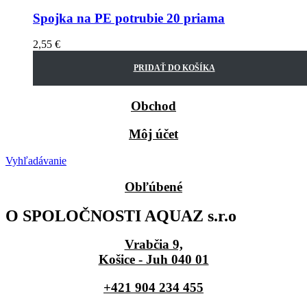
Spojka na PE potrubie 20 priama
2,55
€
PRIDAŤ DO KOŠÍKA
Obchod
Môj účet
Vyhľadávanie
Obľúbené
O SPOLOČNOSTI AQUAZ s.r.o
Vrabčia 9,
Košice - Juh 040 01
+421 904 234 455