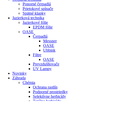
Ponorné čerpadlá
Prietokové spínače
Spätné klapky
Jazierková technika
Jazierkové fólie
EPDM fólie
OASE
Čerpadlá
Messner
OASE
Ubbink
Filtre
OASE
Prevzdušňovače
UV Lampy
Novinky
Záhrada
Chémia
Ochrana rastlín
Podporné prostriedky
Selektívne herbicídy
Totálne herbicídy
Doplnkový sortiment
Konvičky
Kvetináče