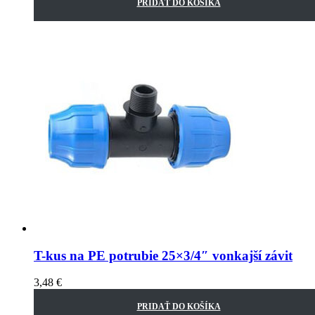
PRIDAŤ DO KOŠÍKA
T-kus na PE potrubie 25×3/4″ vonkajší závit
3,48
€
PRIDAŤ DO KOŠÍKA