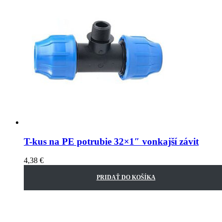
T-kus na PE potrubie 32×1″ vonkajší závit
4,38
€
PRIDAŤ DO KOŠÍKA