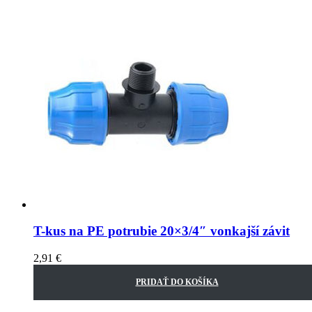
T-kus na PE potrubie 20×3/4″ vonkajší závit
2,91
€
PRIDAŤ DO KOŠÍKA