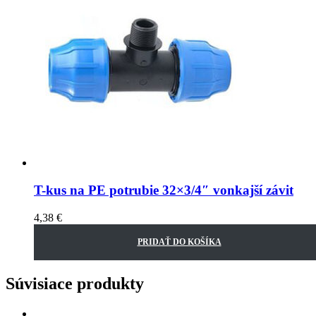
T-kus na PE potrubie 32×3/4″ vonkajší závit
4,38
€
PRIDAŤ DO KOŠÍKA
Súvisiace produkty