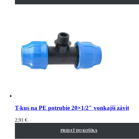
T-kus na PE potrubie 20×1/2″ vonkajší závit
2,91
€
PRIDAŤ DO KOŠÍKA