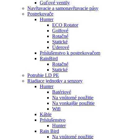
Guľové ventily
Navŕtavacie a samonavŕtavacie pásy
Postrekovače
Hunter
ECO Rotator
Golfové
Rotačné
Statické
Úderové
Príslušenstvo k postrekovačom
RainBird
Rotačné
Statické
Potrubie LD PE
Riadiace jednotky a senzory
Hunter
Batériové
Na vnútorné použitie
Na vonkajšie použitie
Wifi
Káble
Príslušenstvo
Hunter
Rain Bird
Na vnútorné použitie