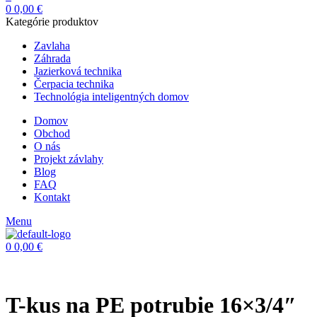
0
0,00
€
Kategórie produktov
Zavlaha
Záhrada
Jazierková technika
Čerpacia technika
Technológia inteligentných domov
Domov
Obchod
O nás
Projekt závlahy
Blog
FAQ
Kontakt
Menu
0
0,00
€
T-kus na PE potrubie 16×3/4″