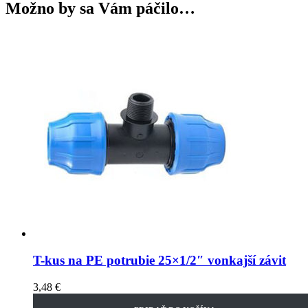
Možno by sa Vám páčilo…
T-kus na PE potrubie 25×1/2″ vonkajší závit
3,48
€