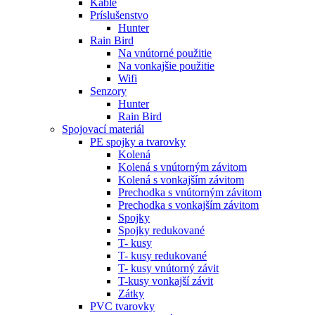
Káble
Príslušenstvo
Hunter
Rain Bird
Na vnútorné použitie
Na vonkajšie použitie
Wifi
Senzory
Hunter
Rain Bird
Spojovací materiál
PE spojky a tvarovky
Kolená
Kolená s vnútorným závitom
Kolená s vonkajším závitom
Prechodka s vnútorným závitom
Prechodka s vonkajším závitom
Spojky
Spojky redukované
T- kusy
T- kusy redukované
T- kusy vnútorný závit
T-kusy vonkajší závit
Zátky
PVC tvarovky