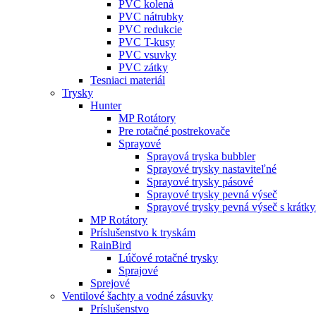
PVC kolená
PVC nátrubky
PVC redukcie
PVC T-kusy
PVC vsuvky
PVC zátky
Tesniaci materiál
Trysky
Hunter
MP Rotátory
Pre rotačné postrekovače
Sprayové
Sprayová tryska bubbler
Sprayové trysky nastaviteľné
Sprayové trysky pásové
Sprayové trysky pevná výseč
Sprayové trysky pevná výseč s krátk
MP Rotátory
Príslušenstvo k tryskám
RainBird
Lúčové rotačné trysky
Sprajové
Sprejové
Ventilové šachty a vodné zásuvky
Príslušenstvo