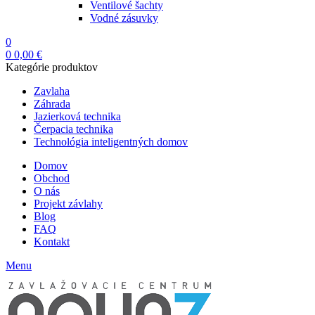
Ventilové šachty
Vodné zásuvky
0
0
0,00
€
Kategórie produktov
Zavlaha
Záhrada
Jazierková technika
Čerpacia technika
Technológia inteligentných domov
Domov
Obchod
O nás
Projekt závlahy
Blog
FAQ
Kontakt
Menu