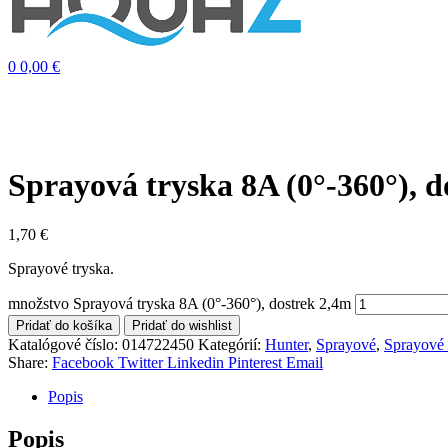
0
0,00
€
Sprayová tryska 8A (0°-360°), d
1,70
€
Sprayové tryska.
množstvo Sprayová tryska 8A (0°-360°), dostrek 2,4m
Pridať do košíka
Pridať do wishlist
Katalógové číslo:
014722450
Kategórií:
Hunter
,
Sprayové
,
Sprayové 
Share:
Facebook
Twitter
Linkedin
Pinterest
Email
Popis
Popis