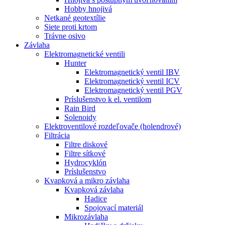
Hobby hnojivá
Netkané geotextílie
Siete proti krtom
Trávne osivo
Závlaha
Elektromagnetické ventili
Hunter
Elektromagnetický ventil IBV
Elektromagnetický ventil ICV
Elektromagnetický ventil PGV
Príslušenstvo k el. ventilom
Rain Bird
Solenoidy
Elektroventilové rozdeľovače (holendrové)
Filtrácia
Filtre diskové
Filtre sítkové
Hydrocyklón
Príslušenstvo
Kvapková a mikro závlaha​
Kvapková závlaha
Hadice
Spojovací materiál
Mikrozávlaha