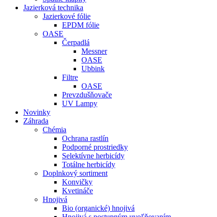
Jazierková technika
Jazierkové fólie
EPDM fólie
OASE
Čerpadlá
Messner
OASE
Ubbink
Filtre
OASE
Prevzdušňovače
UV Lampy
Novinky
Záhrada
Chémia
Ochrana rastlín
Podporné prostriedky
Selektívne herbicídy
Totálne herbicídy
Doplnkový sortiment
Konvičky
Kvetináče
Hnojivá
Bio (organické) hnojivá
Hnojivá s postupným uvoľňovaním