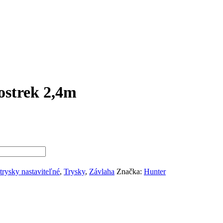
ostrek 2,4m
trysky nastaviteľné
,
Trysky
,
Závlaha
Značka:
Hunter