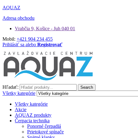
AQUAZ
Adresa obchodu
Vrabčia 9, Košice - Juh 040 01
Mobil:
+421 904 234 455
Prihlásiť sa alebo
Registrovať
Hľadať:
Search
Všetky kategórie
Všetky kategórie
Akcie
AQUAZ produkty
Čerpacia technika
Ponorné čerpadlá
Prietokové spínače
Spätné klapky