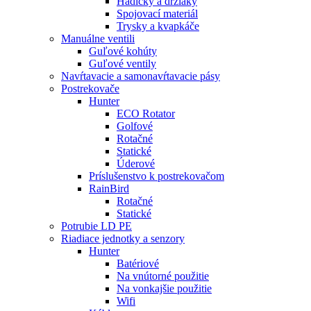
Hadičky a držiaky
Spojovací materiál
Trysky a kvapkáče
Manuálne ventili
Guľové kohúty
Guľové ventily
Navŕtavacie a samonavŕtavacie pásy
Postrekovače
Hunter
ECO Rotator
Golfové
Rotačné
Statické
Úderové
Príslušenstvo k postrekovačom
RainBird
Rotačné
Statické
Potrubie LD PE
Riadiace jednotky a senzory
Hunter
Batériové
Na vnútorné použitie
Na vonkajšie použitie
Wifi