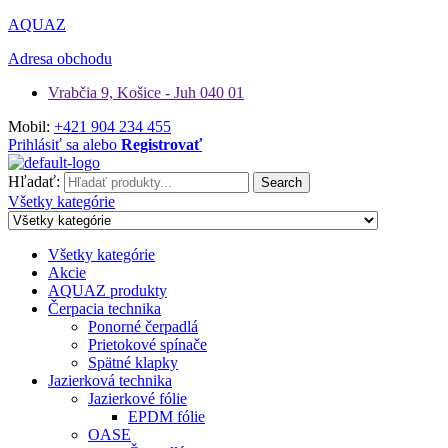
AQUAZ
Adresa obchodu
Vrabčia 9, Košice - Juh 040 01
Mobil:
+421 904 234 455
Prihlásiť sa alebo
Registrovať
Hľadať:
Search
Všetky kategórie
Všetky kategórie
Akcie
AQUAZ produkty
Čerpacia technika
Ponorné čerpadlá
Prietokové spínače
Spätné klapky
Jazierková technika
Jazierkové fólie
EPDM fólie
OASE