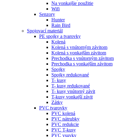
Na vonkajšie použitie
Wifi
Senzory
Hunter
Rain Bird
Spojovací materiál
PE spojky a tvarovky
Kolená
Kolená s vnútorným závitom
Kolená s vonkajším závitom
Prechodka s vnútorným závitom
Prechodka s vonkajším závitom
Spojky
Spojky redukované
T- kusy
T- kusy redukované
T- kusy vnútorný závit
T-kusy vonkajší závit
Zátky
PVC tvarovky
PVC kolená
PVC nátrubky
PVC redukcie
PVC T-kusy
PVC vsuvky