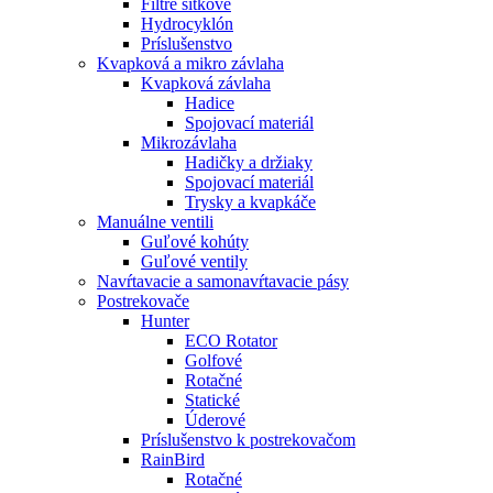
Filtre sítkové
Hydrocyklón
Príslušenstvo
Kvapková a mikro závlaha​
Kvapková závlaha
Hadice
Spojovací materiál
Mikrozávlaha
Hadičky a držiaky
Spojovací materiál
Trysky a kvapkáče
Manuálne ventili
Guľové kohúty
Guľové ventily
Navŕtavacie a samonavŕtavacie pásy
Postrekovače
Hunter
ECO Rotator
Golfové
Rotačné
Statické
Úderové
Príslušenstvo k postrekovačom
RainBird
Rotačné