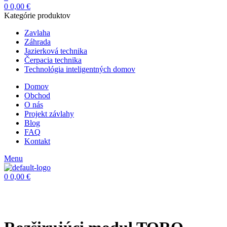
0
0,00
€
Kategórie produktov
Zavlaha
Záhrada
Jazierková technika
Čerpacia technika
Technológia inteligentných domov
Domov
Obchod
O nás
Projekt závlahy
Blog
FAQ
Kontakt
Menu
0
0,00
€