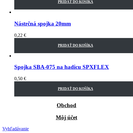
PRIDAŤ DO KOŠÍKA
Nástrčná spojka 20mm
0,22
€
PRIDAŤ DO KOŠÍKA
Spojka SBA-075 na hadicu SPXFLEX
0,50
€
PRIDAŤ DO KOŠÍKA
Obchod
Môj účet
Vyhľadávanie