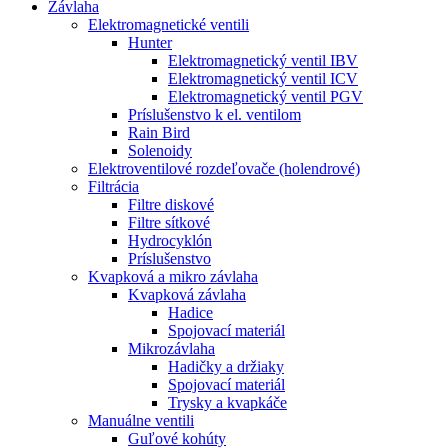
Závlaha
Elektromagnetické ventili
Hunter
Elektromagnetický ventil IBV
Elektromagnetický ventil ICV
Elektromagnetický ventil PGV
Príslušenstvo k el. ventilom
Rain Bird
Solenoidy
Elektroventilové rozdeľovače (holendrové)
Filtrácia
Filtre diskové
Filtre sítkové
Hydrocyklón
Príslušenstvo
Kvapková a mikro závlaha​
Kvapková závlaha
Hadice
Spojovací materiál
Mikrozávlaha
Hadičky a držiaky
Spojovací materiál
Trysky a kvapkáče
Manuálne ventili
Guľové kohúty