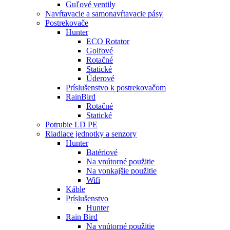
Guľové ventily
Navŕtavacie a samonavŕtavacie pásy
Postrekovače
Hunter
ECO Rotator
Golfové
Rotačné
Statické
Úderové
Príslušenstvo k postrekovačom
RainBird
Rotačné
Statické
Potrubie LD PE
Riadiace jednotky a senzory
Hunter
Batériové
Na vnútorné použitie
Na vonkajšie použitie
Wifi
Káble
Príslušenstvo
Hunter
Rain Bird
Na vnútorné použitie