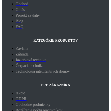
Obchod
O nás
Projekt závlahy
Blog
FAQ
KATEGÓRIE PRODUKTOV
Zavlaha
Záhrada
Jazierková technika
Čerpacia technika
Technológia inteligentných domov
PRE ZÁKAZNÍKA
Akcie
GDPR
Obchodné podmienky
Rozšírenie počtu pracovníkov