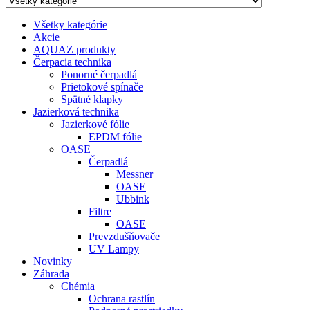
Všetky kategórie
Akcie
AQUAZ produkty
Čerpacia technika
Ponorné čerpadlá
Prietokové spínače
Spätné klapky
Jazierková technika
Jazierkové fólie
EPDM fólie
OASE
Čerpadlá
Messner
OASE
Ubbink
Filtre
OASE
Prevzdušňovače
UV Lampy
Novinky
Záhrada
Chémia
Ochrana rastlín