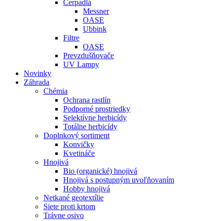
Čerpadlá
Messner
OASE
Ubbink
Filtre
OASE
Prevzdušňovače
UV Lampy
Novinky
Záhrada
Chémia
Ochrana rastlín
Podporné prostriedky
Selektívne herbicídy
Totálne herbicídy
Doplnkový sortiment
Konvičky
Kvetináče
Hnojivá
Bio (organické) hnojivá
Hnojivá s postupným uvoľňovaním
Hobby hnojivá
Netkané geotextílie
Siete proti krtom
Trávne osivo