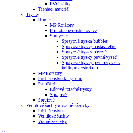
PVC zátky
Tesniaci materiál
Trysky
Hunter
MP Rotátory
Pre rotačné postrekovače
Sprayové
Sprayová tryska bubbler
Sprayové trysky nastaviteľné
Sprayové trysky pásové
Sprayové trysky pevná výseč
Sprayové trysky pevná výseč s
krátkym dostrekom
MP Rotátory
Príslušenstvo k tryskám
RainBird
Lúčové rotačné trysky
Sprajové
Sprejové
Ventilové šachty a vodné zásuvky
Príslušenstvo
Ventilové šachty
Vodné zásuvky
0