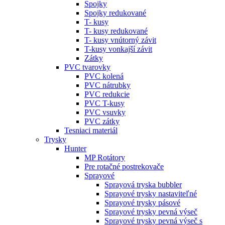
Spojky
Spojky redukované
T- kusy
T- kusy redukované
T- kusy vnútorný závit
T-kusy vonkajší závit
Zátky
PVC tvarovky
PVC kolená
PVC nátrubky
PVC redukcie
PVC T-kusy
PVC vsuvky
PVC zátky
Tesniaci materiál
Trysky
Hunter
MP Rotátory
Pre rotačné postrekovače
Sprayové
Sprayová tryska bubbler
Sprayové trysky nastaviteľné
Sprayové trysky pásové
Sprayové trysky pevná výseč
Sprayové trysky pevná výseč s