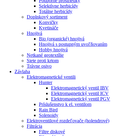
Podporné prostriedky
Selektívne herbicídy
Totálne herbicídy
Doplnkový sortiment
Konvičky
Kvetináče
Hnojivá
Bio (organické) hnojivá
Hnojivá s postupným uvoľňovaním
Hobby hnojivá
Netkané geotextílie
Siete proti krtom
Trávne osivo
Závlaha
Elektromagnetické ventili
Hunter
Elektromagnetický ventil IBV
Elektromagnetický ventil ICV
Elektromagnetický ventil PGV
Príslušenstvo k el. ventilom
Rain Bird
Solenoidy
Elektroventilové rozdeľovače (holendrové)
Filtrácia
Filtre diskové