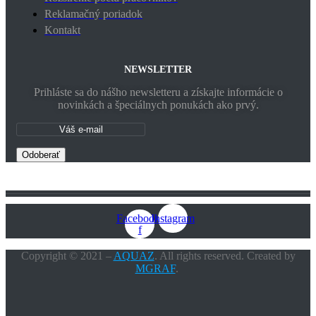
Reklamačný poriadok
Kontakt
NEWSLETTER
Prihláste sa do nášho newsletteru a získajte informácie o
novinkách a špeciálnych ponukách ako prvý.
Odoberať
Facebook-
Instagram
f
Copyright © 2021 –
AQUAZ
. All rights reserved. Created by
MGRAF
.