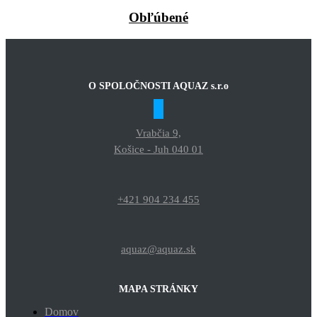
Obľúbené
O SPOLOČNOSTI AQUAZ s.r.o
Vrabčia 9,
Košice - Juh 040 01
+421 904 234 455
aquaz@aquaz.sk
MAPA STRÁNKY
Domov