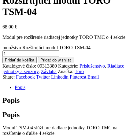
Rozširujúci modul TORO
TSM-04
68,00
€
Modul pre rozšírenie riadiacej jednotky TORO TMC o 4 sekcie.
množstvo Rozširujúci modul TORO TSM-04
Pridať do košíka
Pridať do wishlist
Katalógové číslo:
09313380
Kategórie:
Príslušenstvo
,
Riadiace
jednotky a senzory
,
Závlaha
Značka:
Toro
Share:
Facebook
Twitter
Linkedin
Pinterest
Email
Popis
Popis
Popis
Modul TSM-04 slúži pre riadiace jednotky TORO TMC na
rozšírenie o ďalšie 4 sekcie.