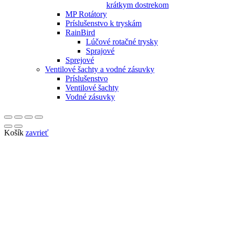
krátkym dostrekom
MP Rotátory
Príslušenstvo k tryskám
RainBird
Lúčové rotačné trysky
Sprajové
Sprejové
Ventilové šachty a vodné zásuvky
Príslušenstvo
Ventilové šachty
Vodné zásuvky
Košík
zavrieť