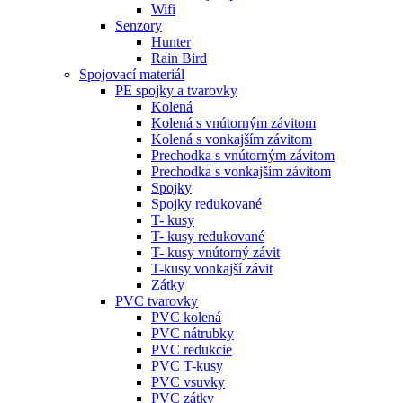
Wifi
Senzory
Hunter
Rain Bird
Spojovací materiál
PE spojky a tvarovky
Kolená
Kolená s vnútorným závitom
Kolená s vonkajším závitom
Prechodka s vnútorným závitom
Prechodka s vonkajším závitom
Spojky
Spojky redukované
T- kusy
T- kusy redukované
T- kusy vnútorný závit
T-kusy vonkajší závit
Zátky
PVC tvarovky
PVC kolená
PVC nátrubky
PVC redukcie
PVC T-kusy
PVC vsuvky
PVC zátky