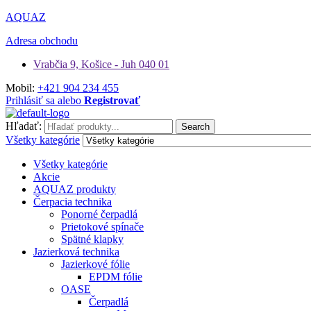
AQUAZ
Adresa obchodu
Vrabčia 9, Košice - Juh 040 01
Mobil:
+421 904 234 455
Prihlásiť sa alebo
Registrovať
Hľadať:
Search
Všetky kategórie
Všetky kategórie
Akcie
AQUAZ produkty
Čerpacia technika
Ponorné čerpadlá
Prietokové spínače
Spätné klapky
Jazierková technika
Jazierkové fólie
EPDM fólie
OASE
Čerpadlá