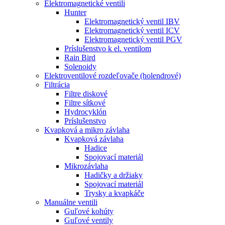
Elektromagnetické ventili
Hunter
Elektromagnetický ventil IBV
Elektromagnetický ventil ICV
Elektromagnetický ventil PGV
Príslušenstvo k el. ventilom
Rain Bird
Solenoidy
Elektroventilové rozdeľovače (holendrové)
Filtrácia
Filtre diskové
Filtre sítkové
Hydrocyklón
Príslušenstvo
Kvapková a mikro závlaha​
Kvapková závlaha
Hadice
Spojovací materiál
Mikrozávlaha
Hadičky a držiaky
Spojovací materiál
Trysky a kvapkáče
Manuálne ventili
Guľové kohúty
Guľové ventily