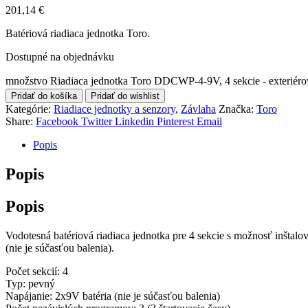
201,14
€
Batériová riadiaca jednotka Toro.
Dostupné na objednávku
množstvo Riadiaca jednotka Toro DDCWP-4-9V, 4 sekcie - exteriéro
Pridať do košíka
Pridať do wishlist
Kategórie:
Riadiace jednotky a senzory
,
Závlaha
Značka:
Toro
Share:
Facebook
Twitter
Linkedin
Pinterest
Email
Popis
Popis
Popis
Vodotesná batériová riadiaca jednotka pre 4 sekcie s možnosť inštalo
(nie je súčasťou balenia).
Počet sekcií: 4
Typ: pevný
Napájanie: 2x9V batéria (nie je súčasťou balenia)