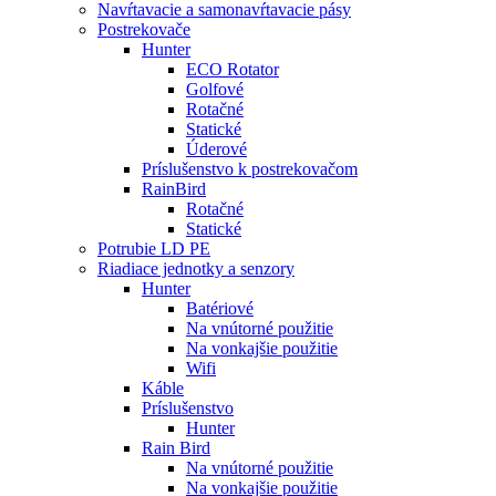
Navŕtavacie a samonavŕtavacie pásy
Postrekovače
Hunter
ECO Rotator
Golfové
Rotačné
Statické
Úderové
Príslušenstvo k postrekovačom
RainBird
Rotačné
Statické
Potrubie LD PE
Riadiace jednotky a senzory
Hunter
Batériové
Na vnútorné použitie
Na vonkajšie použitie
Wifi
Káble
Príslušenstvo
Hunter
Rain Bird
Na vnútorné použitie
Na vonkajšie použitie