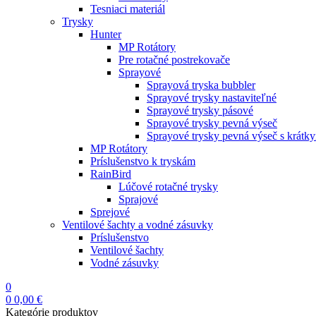
Tesniaci materiál
Trysky
Hunter
MP Rotátory
Pre rotačné postrekovače
Sprayové
Sprayová tryska bubbler
Sprayové trysky nastaviteľné
Sprayové trysky pásové
Sprayové trysky pevná výseč
Sprayové trysky pevná výseč s krátk
MP Rotátory
Príslušenstvo k tryskám
RainBird
Lúčové rotačné trysky
Sprajové
Sprejové
Ventilové šachty a vodné zásuvky
Príslušenstvo
Ventilové šachty
Vodné zásuvky
0
0
0,00
€
Kategórie produktov