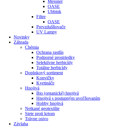
Messner
OASE
Ubbink
Filtre
OASE
Prevzdušňovače
UV Lampy
Novinky
Záhrada
Chémia
Ochrana rastlín
Podporné prostriedky
Selektívne herbicídy
Totálne herbicídy
Doplnkový sortiment
Konvičky
Kvetináče
Hnojivá
Bio (organické) hnojivá
Hnojivá s postupným uvoľňovaním
Hobby hnojivá
Netkané geotextílie
Siete proti krtom
Trávne osivo
Závlaha