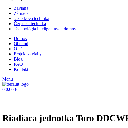
Zavlaha
Záhrada
Jazierková technika
Čerpacia technika
Technológia inteligentných domov
Domov
Obchod
O nás
Projekt závlahy
Blog
FAQ
Kontakt
Menu
0
0,00
€
Riadiaca jednotka Toro DDCWP-4