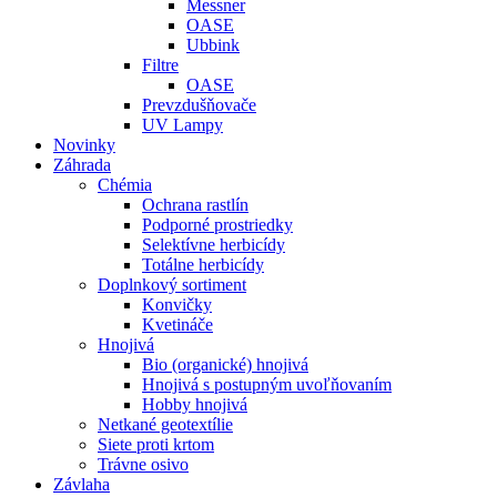
Messner
OASE
Ubbink
Filtre
OASE
Prevzdušňovače
UV Lampy
Novinky
Záhrada
Chémia
Ochrana rastlín
Podporné prostriedky
Selektívne herbicídy
Totálne herbicídy
Doplnkový sortiment
Konvičky
Kvetináče
Hnojivá
Bio (organické) hnojivá
Hnojivá s postupným uvoľňovaním
Hobby hnojivá
Netkané geotextílie
Siete proti krtom
Trávne osivo
Závlaha