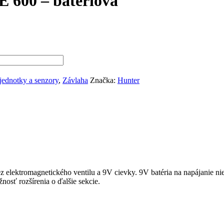
 600 – batériová
jednotky a senzory
,
Závlaha
Značka:
Hunter
ez elektromagnetického ventilu a 9V cievky. 9V batéria na napájanie nie
žnosť rozšírenia o ďalšie sekcie.