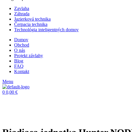
Zavlaha
Záhrada
Jazierková technika
Čerpacia technika
Technológia inteligentných domov
Domov
Obchod
O nás
Projekt závlahy
Blog
FAQ
Kontakt
Menu
0
0,00
€