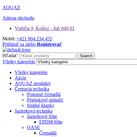
AQUAZ
Adresa obchodu
Vrabčia 9, Košice - Juh 040 01
Mobil:
+421 904 234 455
Prihlásiť sa alebo
Registrovať
Hľadať:
Search
Všetky kategórie
Všetky kategórie
Akcie
AQUAZ produkty
Čerpacia technika
Ponorné čerpadlá
Prietokové spínače
Spätné klapky
Jazierková technika
Jazierkové fólie
EPDM fólie
OASE
Čerpadlá