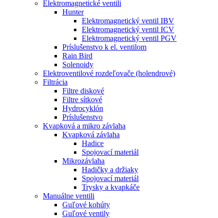
Elektromagnetické ventili
Hunter
Elektromagnetický ventil IBV
Elektromagnetický ventil ICV
Elektromagnetický ventil PGV
Príslušenstvo k el. ventilom
Rain Bird
Solenoidy
Elektroventilové rozdeľovače (holendrové)
Filtrácia
Filtre diskové
Filtre sítkové
Hydrocyklón
Príslušenstvo
Kvapková a mikro závlaha​
Kvapková závlaha
Hadice
Spojovací materiál
Mikrozávlaha
Hadičky a držiaky
Spojovací materiál
Trysky a kvapkáče
Manuálne ventili
Guľové kohúty
Guľové ventily