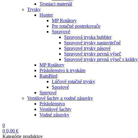
Tesniaci materiál
Trysky
Hunter
MP Rotátory
Pre rotačné postrekovače
Sprayové
Sprayová tryska bubbler
Sprayové trysky nastaviteľné
Sprayové trysky pásové
Sprayové trysky pevná výseč
Sprayové trysky pevná výseč s krátk
MP Rotátory
Príslušenstvo k tryskám
RainBird
Lúčové rotačné trysky
Sprajové
Sprejové
Ventilové šachty a vodné zásuvky
Príslušenstvo
Ventilové šachty
Vodné zásuvky
0
0
0,00
€
Kategórie produktov