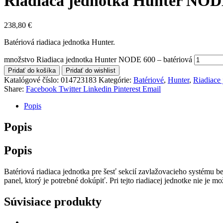
Riadiaca jednotka Hunter NODE
238,80
€
Batériová riadiaca jednotka Hunter.
množstvo Riadiaca jednotka Hunter NODE 600 – batériová
Pridať do košíka
Pridať do wishlist
Katalógové číslo:
014723183
Kategórie:
Batériové
,
Hunter
,
Riadiace 
Share:
Facebook
Twitter
Linkedin
Pinterest
Email
Popis
Popis
Popis
Batériová riadiaca jednotka pre šesť sekcií zavlažovacieho systému b
panel, ktorý je potrebné dokúpiť. Pri tejto riadiacej jednotke nie je mo
Súvisiace produkty