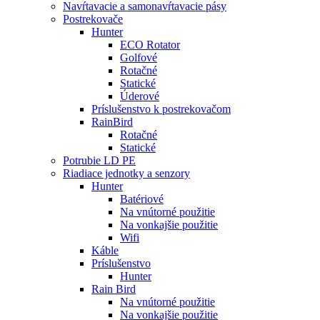
Navŕtavacie a samonavŕtavacie pásy
Postrekovače
Hunter
ECO Rotator
Golfové
Rotačné
Statické
Úderové
Príslušenstvo k postrekovačom
RainBird
Rotačné
Statické
Potrubie LD PE
Riadiace jednotky a senzory
Hunter
Batériové
Na vnútorné použitie
Na vonkajšie použitie
Wifi
Káble
Príslušenstvo
Hunter
Rain Bird
Na vnútorné použitie
Na vonkajšie použitie