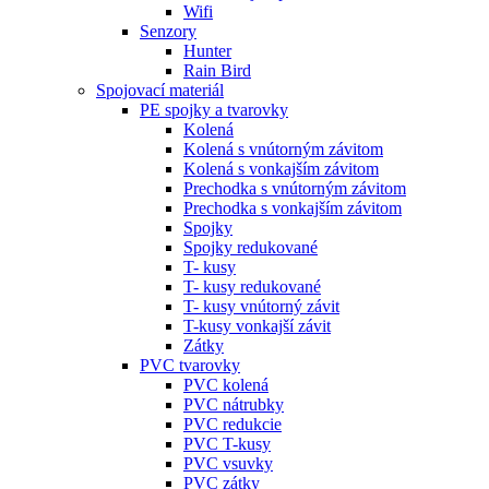
Wifi
Senzory
Hunter
Rain Bird
Spojovací materiál
PE spojky a tvarovky
Kolená
Kolená s vnútorným závitom
Kolená s vonkajším závitom
Prechodka s vnútorným závitom
Prechodka s vonkajším závitom
Spojky
Spojky redukované
T- kusy
T- kusy redukované
T- kusy vnútorný závit
T-kusy vonkajší závit
Zátky
PVC tvarovky
PVC kolená
PVC nátrubky
PVC redukcie
PVC T-kusy
PVC vsuvky
PVC zátky