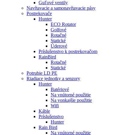
Guľové ventily
Navŕtavacie a samonavŕtavacie pásy
Postrekovače
Hunter
ECO Rotator
Golfové
Rotačné
Statické
Úderové
Príslušenstvo k postrekovačom
RainBird
Rotačné
Statické
Potrubie LD PE
Riadiace jednotky a senzory
Hunter
Batériové
Na vnútorné použitie
Na vonkajšie použitie
Wifi
Káble
Príslušenstvo
Hunter
Rain Bird
Na vnútorné použitie