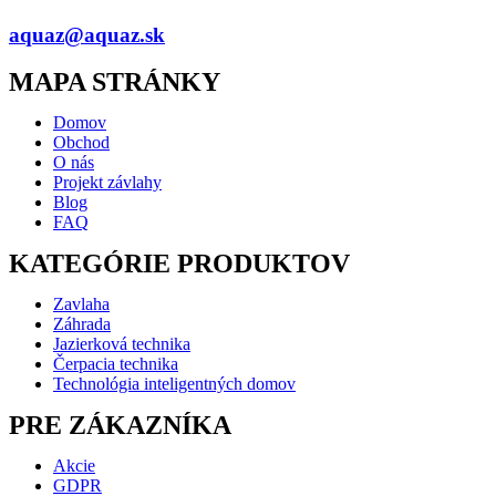
aquaz@aquaz.sk
MAPA STRÁNKY
Domov
Obchod
O nás
Projekt závlahy
Blog
FAQ
KATEGÓRIE PRODUKTOV
Zavlaha
Záhrada
Jazierková technika
Čerpacia technika
Technológia inteligentných domov
PRE ZÁKAZNÍKA
Akcie
GDPR