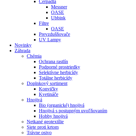
Čerpadlá
Messner
OASE
Ubbink
Filtre
OASE
Prevzdušňovače
UV Lampy
Novinky
Záhrada
Chémia
Ochrana rastlín
Podporné prostriedky
Selektívne herbicídy
Totálne herbicídy
Doplnkový sortiment
Konvičky
Kvetináče
Hnojivá
Bio (organické) hnojivá
Hnojivá s postupným uvoľňovaním
Hobby hnojivá
Netkané geotextílie
Siete proti krtom
Trávne osivo