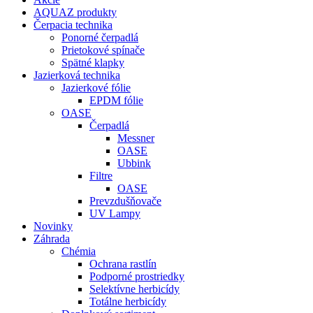
AQUAZ produkty
Čerpacia technika
Ponorné čerpadlá
Prietokové spínače
Spätné klapky
Jazierková technika
Jazierkové fólie
EPDM fólie
OASE
Čerpadlá
Messner
OASE
Ubbink
Filtre
OASE
Prevzdušňovače
UV Lampy
Novinky
Záhrada
Chémia
Ochrana rastlín
Podporné prostriedky
Selektívne herbicídy
Totálne herbicídy