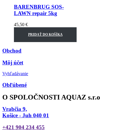
BARENBRUG SOS-
LAWN repair 5kg
45,50
€
PRIDAŤ DO KOŠÍKA
Obchod
Môj účet
Vyhľadávanie
Obľúbené
O SPOLOČNOSTI AQUAZ s.r.o
Vrabčia 9,
Košice - Juh 040 01
+421 904 234 455