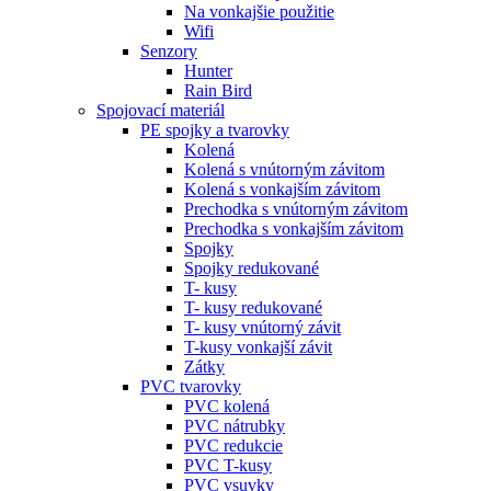
Na vonkajšie použitie
Wifi
Senzory
Hunter
Rain Bird
Spojovací materiál
PE spojky a tvarovky
Kolená
Kolená s vnútorným závitom
Kolená s vonkajším závitom
Prechodka s vnútorným závitom
Prechodka s vonkajším závitom
Spojky
Spojky redukované
T- kusy
T- kusy redukované
T- kusy vnútorný závit
T-kusy vonkajší závit
Zátky
PVC tvarovky
PVC kolená
PVC nátrubky
PVC redukcie
PVC T-kusy
PVC vsuvky