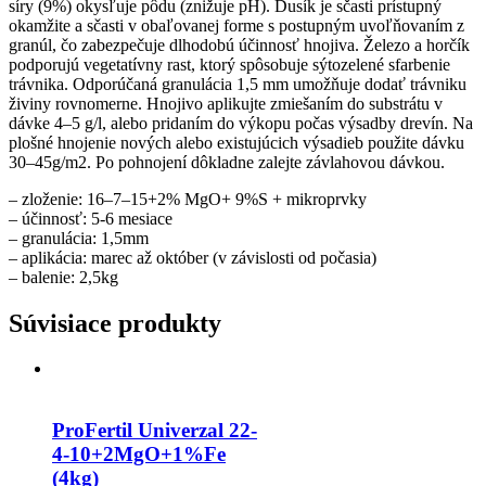
síry (9%) okysľuje pôdu (znižuje pH). Dusík je sčasti prístupný
okamžite a sčasti v obaľovanej forme s postupným uvoľňovaním z
granúl, čo zabezpečuje dlhodobú účinnosť hnojiva. Železo a horčík
podporujú vegetatívny rast, ktorý spôsobuje sýtozelené sfarbenie
trávnika. Odporúčaná granulácia 1,5 mm umožňuje dodať trávniku
živiny rovnomerne. Hnojivo aplikujte zmiešaním do substrátu v
dávke 4–5 g/l, alebo pridaním do výkopu počas výsadby drevín. Na
plošné hnojenie nových alebo existujúcich výsadieb použite dávku
30–45g/m2. Po pohnojení dôkladne zalejte závlahovou dávkou.
– zloženie: 16–7–15+2% MgO+ 9%S + mikroprvky
– účinnosť: 5-6 mesiace
– granulácia: 1,5mm
– aplikácia: marec až október (v závislosti od počasia)
– balenie: 2,5kg
Súvisiace produkty
ProFertil Univerzal 22-
4-10+2MgO+1%Fe
(4kg)