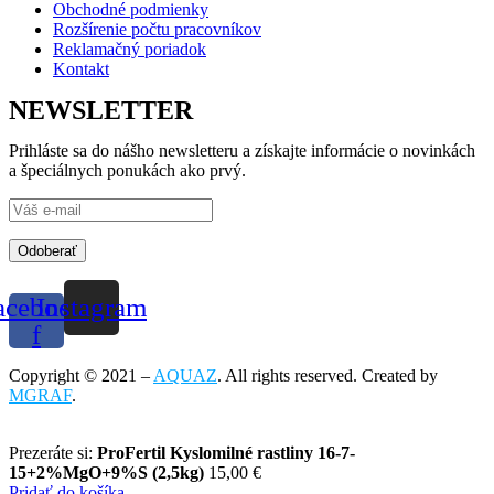
Obchodné podmienky
Rozšírenie počtu pracovníkov
Reklamačný poriadok
Kontakt
NEWSLETTER
Prihláste sa do nášho newsletteru a získajte informácie o novinkách
a špeciálnych ponukách ako prvý.
Odoberať
acebook-
Instagram
f
Copyright © 2021 –
AQUAZ
. All rights reserved. Created by
MGRAF
.
Prezeráte si:
ProFertil Kyslomilné rastliny 16-7-
15+2%MgO+9%S (2,5kg)
15,00
€
Pridať do košíka