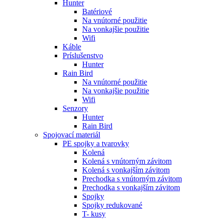
Hunter
Batériové
Na vnútorné použitie
Na vonkajšie použitie
Wifi
Káble
Príslušenstvo
Hunter
Rain Bird
Na vnútorné použitie
Na vonkajšie použitie
Wifi
Senzory
Hunter
Rain Bird
Spojovací materiál
PE spojky a tvarovky
Kolená
Kolená s vnútorným závitom
Kolená s vonkajším závitom
Prechodka s vnútorným závitom
Prechodka s vonkajším závitom
Spojky
Spojky redukované
T- kusy