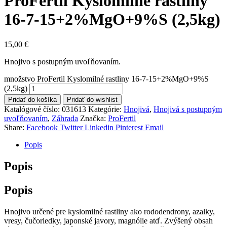
ProFertil Kyslomilné rastliny
16-7-15+2%MgO+9%S (2,5kg)
15,00
€
Hnojivo s postupným uvoľňovaním.
množstvo ProFertil Kyslomilné rastliny 16-7-15+2%MgO+9%S
(2,5kg)
Pridať do košíka
Pridať do wishlist
Katalógové číslo:
031613
Kategórie:
Hnojivá
,
Hnojivá s postupným
uvoľňovaním
,
Záhrada
Značka:
ProFertil
Share:
Facebook
Twitter
Linkedin
Pinterest
Email
Popis
Popis
Popis
Hnojivo určené pre kyslomilné rastliny ako rododendrony, azalky,
vresy, čučoriedky, japonské javory, magnólie atď. Zvýšený obsah