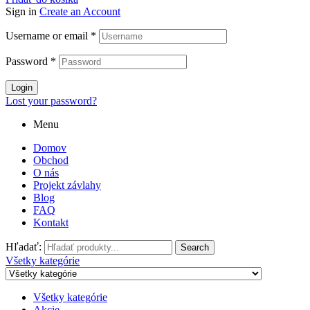
Sign in
Create an Account
Username or email
*
Password
*
Login
Lost your password?
Menu
Domov
Obchod
O nás
Projekt závlahy
Blog
FAQ
Kontakt
Hľadať:
Search
Všetky kategórie
Všetky kategórie
Akcie