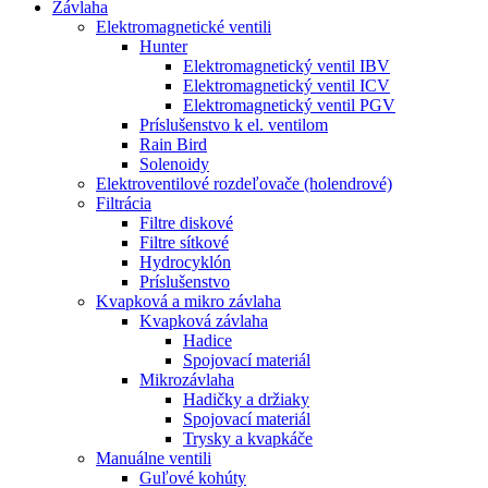
Závlaha
Elektromagnetické ventili
Hunter
Elektromagnetický ventil IBV
Elektromagnetický ventil ICV
Elektromagnetický ventil PGV
Príslušenstvo k el. ventilom
Rain Bird
Solenoidy
Elektroventilové rozdeľovače (holendrové)
Filtrácia
Filtre diskové
Filtre sítkové
Hydrocyklón
Príslušenstvo
Kvapková a mikro závlaha​
Kvapková závlaha
Hadice
Spojovací materiál
Mikrozávlaha
Hadičky a držiaky
Spojovací materiál
Trysky a kvapkáče
Manuálne ventili
Guľové kohúty