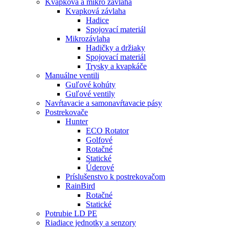
Kvapková a mikro závlaha​
Kvapková závlaha
Hadice
Spojovací materiál
Mikrozávlaha
Hadičky a držiaky
Spojovací materiál
Trysky a kvapkáče
Manuálne ventili
Guľové kohúty
Guľové ventily
Navŕtavacie a samonavŕtavacie pásy
Postrekovače
Hunter
ECO Rotator
Golfové
Rotačné
Statické
Úderové
Príslušenstvo k postrekovačom
RainBird
Rotačné
Statické
Potrubie LD PE
Riadiace jednotky a senzory