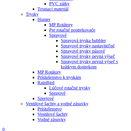
PVC zátky
Tesniaci materiál
Trysky
Hunter
MP Rotátory
Pre rotačné postrekovače
Sprayové
Sprayová tryska bubbler
Sprayové trysky nastaviteľné
Sprayové trysky pásové
Sprayové trysky pevná výseč
Sprayové trysky pevná výseč s
krátkym dostrekom
MP Rotátory
Príslušenstvo k tryskám
RainBird
Lúčové rotačné trysky
Sprajové
Sprejové
Ventilové šachty a vodné zásuvky
Príslušenstvo
Ventilové šachty
Vodné zásuvky
0