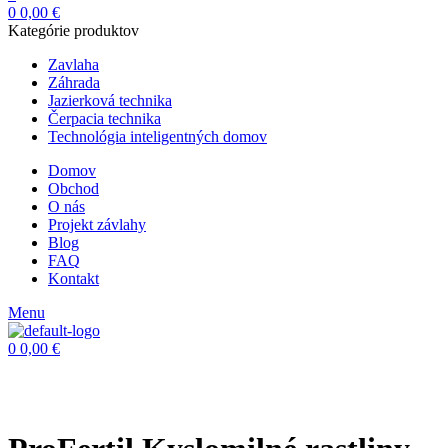
0
0,00
€
Kategórie produktov
Zavlaha
Záhrada
Jazierková technika
Čerpacia technika
Technológia inteligentných domov
Domov
Obchod
O nás
Projekt závlahy
Blog
FAQ
Kontakt
Menu
0
0,00
€