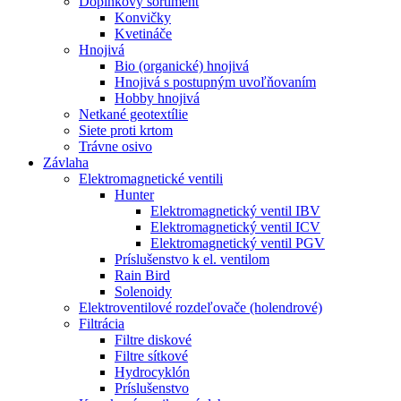
Doplnkový sortiment
Konvičky
Kvetináče
Hnojivá
Bio (organické) hnojivá
Hnojivá s postupným uvoľňovaním
Hobby hnojivá
Netkané geotextílie
Siete proti krtom
Trávne osivo
Závlaha
Elektromagnetické ventili
Hunter
Elektromagnetický ventil IBV
Elektromagnetický ventil ICV
Elektromagnetický ventil PGV
Príslušenstvo k el. ventilom
Rain Bird
Solenoidy
Elektroventilové rozdeľovače (holendrové)
Filtrácia
Filtre diskové
Filtre sítkové
Hydrocyklón
Príslušenstvo