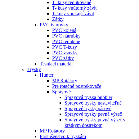
T- kusy redukované
T- kusy vnútorný závit
T-kusy vonkajší závit
Zátky
PVC tvarovky
PVC kolená
PVC nátrubky
PVC redukcie
PVC T-kusy
PVC vsuvky
PVC zátky
Tesniaci materiál
Trysky
Hunter
MP Rotátory
Pre rotačné postrekovače
Sprayové
Sprayová tryska bubbler
Sprayové trysky nastaviteľné
Sprayové trysky pásové
Sprayové trysky pevná výseč
Sprayové trysky pevná výseč s
krátkym dostrekom
MP Rotátory
Príslušenstvo k tryskám