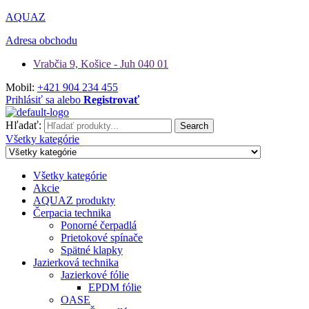
AQUAZ
Adresa obchodu
Vrabčia 9, Košice - Juh 040 01
Mobil:
+421 904 234 455
Prihlásiť sa alebo
Registrovať
Hľadať:
Search
Všetky kategórie
Všetky kategórie
Akcie
AQUAZ produkty
Čerpacia technika
Ponorné čerpadlá
Prietokové spínače
Spätné klapky
Jazierková technika
Jazierkové fólie
EPDM fólie
OASE