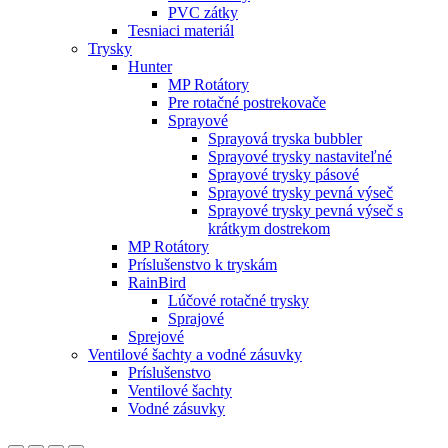
PVC zátky
Tesniaci materiál
Trysky
Hunter
MP Rotátory
Pre rotačné postrekovače
Sprayové
Sprayová tryska bubbler
Sprayové trysky nastaviteľné
Sprayové trysky pásové
Sprayové trysky pevná výseč
Sprayové trysky pevná výseč s
krátkym dostrekom
MP Rotátory
Príslušenstvo k tryskám
RainBird
Lúčové rotačné trysky
Sprajové
Sprejové
Ventilové šachty a vodné zásuvky
Príslušenstvo
Ventilové šachty
Vodné zásuvky