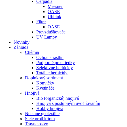
Čerpadlá
Messner
OASE
Ubbink
Filtre
OASE
Prevzdušňovače
UV Lampy
Novinky
Záhrada
Chémia
Ochrana rastlín
Podporné prostriedky
Selektívne herbicídy
Totálne herbicídy
Doplnkový sortiment
Konvičky
Kvetináče
Hnojivá
Bio (organické) hnojivá
Hnojivá s postupným uvoľňovaním
Hobby hnojivá
Netkané geotextílie
Siete proti krtom
Trávne osivo