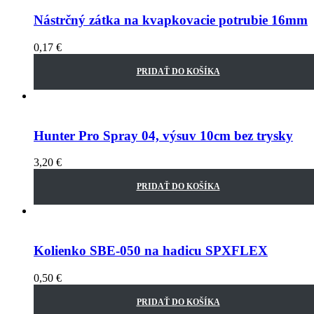
Nástrčný zátka na kvapkovacie potrubie 16mm
0,17
€
PRIDAŤ DO KOŠÍKA
Hunter Pro Spray 04, výsuv 10cm bez trysky
3,20
€
PRIDAŤ DO KOŠÍKA
Kolienko SBE-050 na hadicu SPXFLEX
0,50
€
PRIDAŤ DO KOŠÍKA