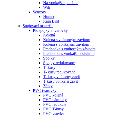
Na vonkajšie použitie
Wifi
Senzory
Hunter
Rain Bird
Spojovací materiál
PE spojky a tvarovky
Kolená
Kolená s vnútorným závitom
Kolená s vonkajším závitom
Prechodka s vnútorným závitom
Prechodka s vonkajším závitom
Spojky
Spojky redukované
T- kusy
T- kusy redukované
T- kusy vnútorný závit
T-kusy vonkajší závit
Zátky
PVC tvarovky
PVC kolená
PVC nátrubky
PVC redukcie
PVC T-kusy
PVC vsuvky