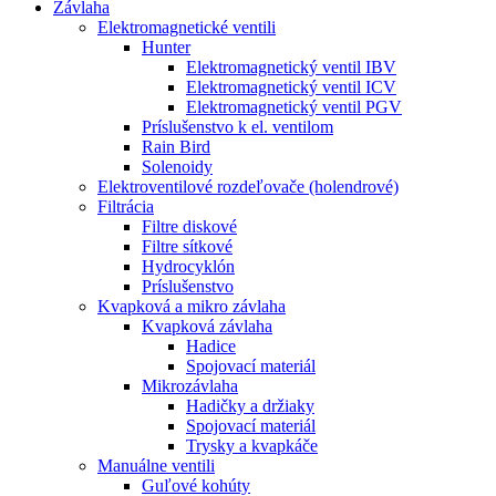
Závlaha
Elektromagnetické ventili
Hunter
Elektromagnetický ventil IBV
Elektromagnetický ventil ICV
Elektromagnetický ventil PGV
Príslušenstvo k el. ventilom
Rain Bird
Solenoidy
Elektroventilové rozdeľovače (holendrové)
Filtrácia
Filtre diskové
Filtre sítkové
Hydrocyklón
Príslušenstvo
Kvapková a mikro závlaha​
Kvapková závlaha
Hadice
Spojovací materiál
Mikrozávlaha
Hadičky a držiaky
Spojovací materiál
Trysky a kvapkáče
Manuálne ventili
Guľové kohúty