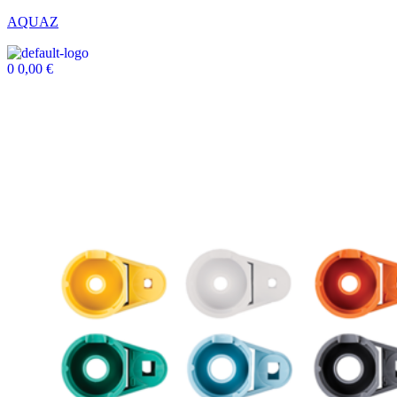
AQUAZ
0
0,00
€