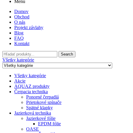
Menu
Domov
Obchod
O nás
Projekt závlahy
Blog
FAQ
Kontakt
Search
Všetky kategórie
Všetky kategórie
Akcie
AQUAZ produkty
Čerpacia technika
Ponorné čerpadlá
Prietokové spínače
Spätné klapky
Jazierková technika
Jazierkové fólie
EPDM fólie
OASE