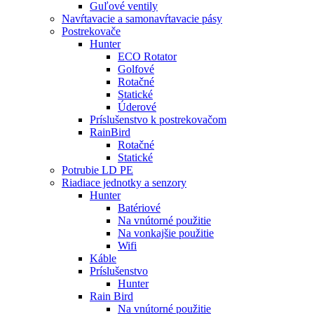
Guľové ventily
Navŕtavacie a samonavŕtavacie pásy
Postrekovače
Hunter
ECO Rotator
Golfové
Rotačné
Statické
Úderové
Príslušenstvo k postrekovačom
RainBird
Rotačné
Statické
Potrubie LD PE
Riadiace jednotky a senzory
Hunter
Batériové
Na vnútorné použitie
Na vonkajšie použitie
Wifi
Káble
Príslušenstvo
Hunter
Rain Bird
Na vnútorné použitie