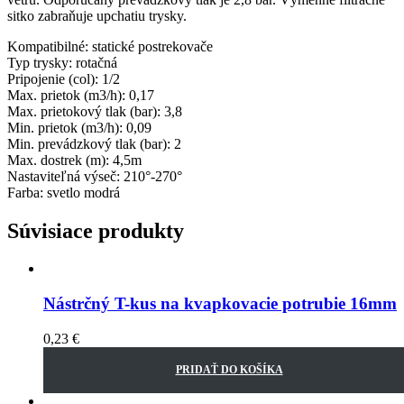
sitko zabraňuje upchatiu trysky.
Kompatibilné: statické postrekovače
Typ trysky: rotačná
Pripojenie (col): 1/2
Max. prietok (m3/h): 0,17
Max. prietokový tlak (bar): 3,8
Min. prietok (m3/h): 0,09
Min. prevádzkový tlak (bar): 2
Max. dostrek (m): 4,5m
Nastaviteľná výseč: 210°-270°
Farba: svetlo modrá
Súvisiace produkty
Nástrčný T-kus na kvapkovacie potrubie 16mm
0,23
€
PRIDAŤ DO KOŠÍKA