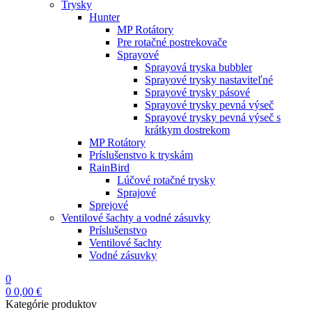
Trysky
Hunter
MP Rotátory
Pre rotačné postrekovače
Sprayové
Sprayová tryska bubbler
Sprayové trysky nastaviteľné
Sprayové trysky pásové
Sprayové trysky pevná výseč
Sprayové trysky pevná výseč s
krátkym dostrekom
MP Rotátory
Príslušenstvo k tryskám
RainBird
Lúčové rotačné trysky
Sprajové
Sprejové
Ventilové šachty a vodné zásuvky
Príslušenstvo
Ventilové šachty
Vodné zásuvky
0
0
0,00
€
Kategórie produktov