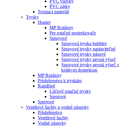
PVC vsuvky
PVC zátky
Tesniaci materiál
Trysky
Hunter
MP Rotátory
Pre rotačné postrekovače
Sprayové
Sprayová tryska bubbler
Sprayové trysky nastaviteľné
Sprayové trysky pásové
Sprayové trysky pevná výseč
Sprayové trysky pevná výseč s
krátkym dostrekom
MP Rotátory
Príslušenstvo k tryskám
RainBird
Lúčové rotačné trysky
Sprajové
Sprejové
Ventilové šachty a vodné zásuvky
Príslušenstvo
Ventilové šachty
Vodné zásuvky