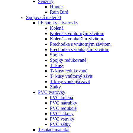
Senzory
Hunter
Rain Bird
Spojovací materiál
PE spojky a tvarovky
Kolená
Kolená s vnútorným závitom
Kolená s vonkajším závitom
Prechodka s vnútorným závitom
Prechodka s vonkajším závitom
Spojky
Spojky redukované
T- kusy
T- kusy redukované
T- kusy vnútorný závit
T-kusy vonkajší závit
Zátky
PVC tvarovky
PVC kolená
PVC nátrubky
PVC redukcie
PVC T-kusy
PVC vsuvky
PVC zátky
Tesniaci materiál