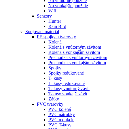
Na vnútorné použitie
Na vonkajšie použitie
Wifi
Senzory
Hunter
Rain Bird
Spojovací materiál
PE spojky a tvarovky
Kolená
Kolená s vnútorným závitom
Kolená s vonkajším závitom
Prechodka s vnútorným závitom
Prechodka s vonkajším závitom
Spojky
Spojky redukované
T- kusy
T- kusy redukované
T- kusy vnútorný závit
T-kusy vonkajší závit
Zátky
PVC tvarovky
PVC kolená
PVC nátrubky
PVC redukcie
PVC T-kusy