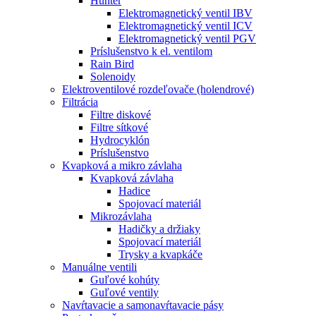
Hunter
Elektromagnetický ventil IBV
Elektromagnetický ventil ICV
Elektromagnetický ventil PGV
Príslušenstvo k el. ventilom
Rain Bird
Solenoidy
Elektroventilové rozdeľovače (holendrové)
Filtrácia
Filtre diskové
Filtre sítkové
Hydrocyklón
Príslušenstvo
Kvapková a mikro závlaha​
Kvapková závlaha
Hadice
Spojovací materiál
Mikrozávlaha
Hadičky a držiaky
Spojovací materiál
Trysky a kvapkáče
Manuálne ventili
Guľové kohúty
Guľové ventily
Navŕtavacie a samonavŕtavacie pásy