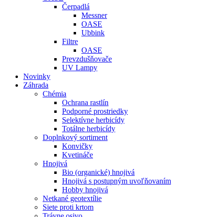
Čerpadlá
Messner
OASE
Ubbink
Filtre
OASE
Prevzdušňovače
UV Lampy
Novinky
Záhrada
Chémia
Ochrana rastlín
Podporné prostriedky
Selektívne herbicídy
Totálne herbicídy
Doplnkový sortiment
Konvičky
Kvetináče
Hnojivá
Bio (organické) hnojivá
Hnojivá s postupným uvoľňovaním
Hobby hnojivá
Netkané geotextílie
Siete proti krtom
Trávne osivo