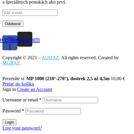
a špeciálnych ponukách ako prvý.
Odoberať
acebook-
Instagram
f
Copyright © 2021 –
AQUAZ
. All rights reserved. Created by
MGRAF
.
Prezeráte si:
MP 1000 (210°-270°), dostrek 2,5 až 4,5m
10,00
€
Pridať do košíka
Sign in
Create an Account
Username or email
*
Password
*
Login
Lost your password?