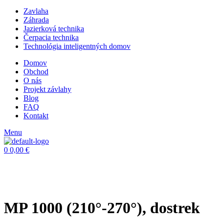
Zavlaha
Záhrada
Jazierková technika
Čerpacia technika
Technológia inteligentných domov
Domov
Obchod
O nás
Projekt závlahy
Blog
FAQ
Kontakt
Menu
0
0,00
€
MP 1000 (210°-270°), dostrek