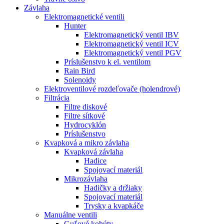
Závlaha
Elektromagnetické ventili
Hunter
Elektromagnetický ventil IBV
Elektromagnetický ventil ICV
Elektromagnetický ventil PGV
Príslušenstvo k el. ventilom
Rain Bird
Solenoidy
Elektroventilové rozdeľovače (holendrové)
Filtrácia
Filtre diskové
Filtre sítkové
Hydrocyklón
Príslušenstvo
Kvapková a mikro závlaha​
Kvapková závlaha
Hadice
Spojovací materiál
Mikrozávlaha
Hadičky a držiaky
Spojovací materiál
Trysky a kvapkáče
Manuálne ventili
Guľové kohúty