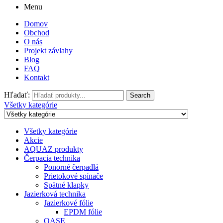
Menu
Domov
Obchod
O nás
Projekt závlahy
Blog
FAQ
Kontakt
Hľadať:
Search
Všetky kategórie
Všetky kategórie
Akcie
AQUAZ produkty
Čerpacia technika
Ponorné čerpadlá
Prietokové spínače
Spätné klapky
Jazierková technika
Jazierkové fólie
EPDM fólie
OASE