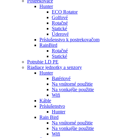
Postrekovače
Hunter
ECO Rotator
Golfové
Rotačné
Statické
Úderové
Príslušenstvo k postrekovačom
RainBird
Rotačné
Statické
Potrubie LD PE
Riadiace jednotky a senzory
Hunter
Batériové
Na vnútorné použitie
Na vonkajšie použitie
Wifi
Káble
Príslušenstvo
Hunter
Rain Bird
Na vnútorné použitie
Na vonkajšie použitie
Wifi