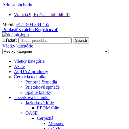
Adresa obchodu
Vrabčia 9, Košice - Juh 040 01
Mobil:
+421 904 234 455
Prihlásiť sa alebo
Registrovať
Hľadať:
Search
Všetky kategórie
Všetky kategórie
Akcie
AQUAZ produkty
Čerpacia technika
Ponorné čerpadlá
Prietokové spínače
Spätné klapky
Jazierková technika
Jazierkové fólie
EPDM fólie
OASE
Čerpadlá
Messner
OASE