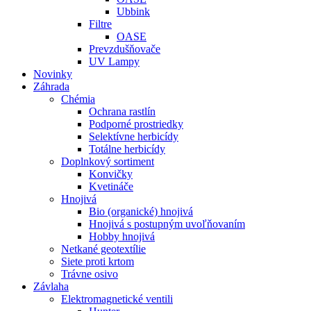
Ubbink
Filtre
OASE
Prevzdušňovače
UV Lampy
Novinky
Záhrada
Chémia
Ochrana rastlín
Podporné prostriedky
Selektívne herbicídy
Totálne herbicídy
Doplnkový sortiment
Konvičky
Kvetináče
Hnojivá
Bio (organické) hnojivá
Hnojivá s postupným uvoľňovaním
Hobby hnojivá
Netkané geotextílie
Siete proti krtom
Trávne osivo
Závlaha
Elektromagnetické ventili