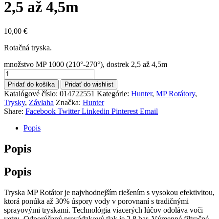
2,5 až 4,5m
10,00
€
Rotačná tryska.
množstvo MP 1000 (210°-270°), dostrek 2,5 až 4,5m
Pridať do košíka
Pridať do wishlist
Katalógové číslo:
014722551
Kategórie:
Hunter
,
MP Rotátory
,
Trysky
,
Závlaha
Značka:
Hunter
Share:
Facebook
Twitter
Linkedin
Pinterest
Email
Popis
Popis
Popis
Tryska MP Rotátor je najvhodnejším riešením s vysokou efektivitou,
ktorá ponúka až 30% úspory vody v porovnaní s tradičnými
sprayovými tryskami. Technológia viacerých lúčov odoláva voči
vetru. Odporúčaný prevádzkový tlak je 2,8 bar. Výmenné filtračné