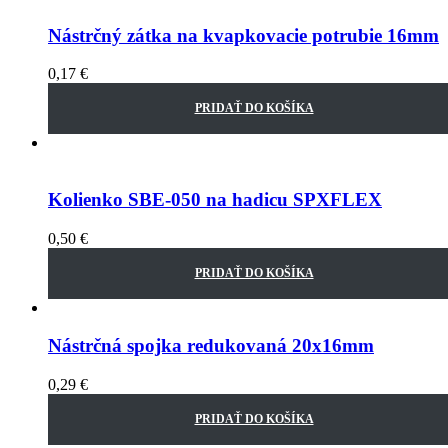
Nástrčný zátka na kvapkovacie potrubie 16mm
0,17
€
PRIDAŤ DO KOŠÍKA
Kolienko SBE-050 na hadicu SPXFLEX
0,50
€
PRIDAŤ DO KOŠÍKA
Nástrčná spojka redukovaná 20x16mm
0,29
€
PRIDAŤ DO KOŠÍKA