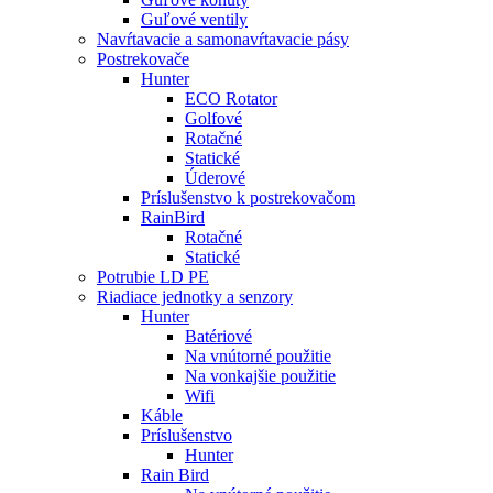
Guľové ventily
Navŕtavacie a samonavŕtavacie pásy
Postrekovače
Hunter
ECO Rotator
Golfové
Rotačné
Statické
Úderové
Príslušenstvo k postrekovačom
RainBird
Rotačné
Statické
Potrubie LD PE
Riadiace jednotky a senzory
Hunter
Batériové
Na vnútorné použitie
Na vonkajšie použitie
Wifi
Káble
Príslušenstvo
Hunter
Rain Bird