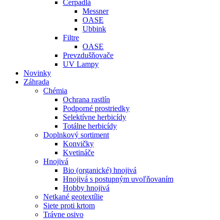
Čerpadlá
Messner
OASE
Ubbink
Filtre
OASE
Prevzdušňovače
UV Lampy
Novinky
Záhrada
Chémia
Ochrana rastlín
Podporné prostriedky
Selektívne herbicídy
Totálne herbicídy
Doplnkový sortiment
Konvičky
Kvetináče
Hnojivá
Bio (organické) hnojivá
Hnojivá s postupným uvoľňovaním
Hobby hnojivá
Netkané geotextílie
Siete proti krtom
Trávne osivo