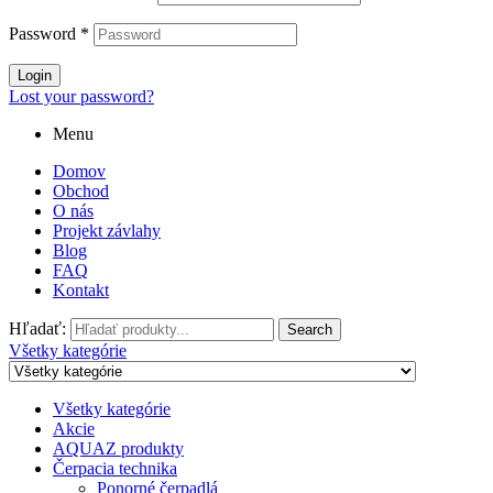
Password
*
Login
Lost your password?
Menu
Domov
Obchod
O nás
Projekt závlahy
Blog
FAQ
Kontakt
Hľadať:
Search
Všetky kategórie
Všetky kategórie
Akcie
AQUAZ produkty
Čerpacia technika
Ponorné čerpadlá