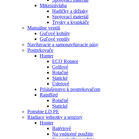
Mikrozávlaha
Hadičky a držiaky
Spojovací materiál
Trysky a kvapkáče
Manuálne ventili
Guľové kohúty
Guľové ventily
Navŕtavacie a samonavŕtavacie pásy
Postrekovače
Hunter
ECO Rotator
Golfové
Rotačné
Statické
Úderové
Príslušenstvo k postrekovačom
RainBird
Rotačné
Statické
Potrubie LD PE
Riadiace jednotky a senzory
Hunter
Batériové
Na vnútorné použitie