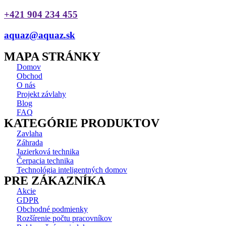
+421 904 234 455
aquaz@aquaz.sk
MAPA STRÁNKY
Domov
Obchod
O nás
Projekt závlahy
Blog
FAQ
KATEGÓRIE PRODUKTOV
Zavlaha
Záhrada
Jazierková technika
Čerpacia technika
Technológia inteligentných domov
PRE ZÁKAZNÍKA
Akcie
GDPR
Obchodné podmienky
Rozšírenie počtu pracovníkov