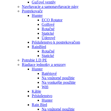
Guľové ventily
Navŕtavacie a samonavŕtavacie pásy
Postrekovače
Hunter
ECO Rotator
Golfové
Rotačné
Statické
Úderové
Príslušenstvo k postrekovačom
RainBird
Rotačné
Statické
Potrubie LD PE
Riadiace jednotky a senzory
Hunter
Batériové
Na vnútorné použitie
Na vonkajšie použitie
Wifi
Káble
Príslušenstvo
Hunter
Rain Bird
Na vnútorné použitie