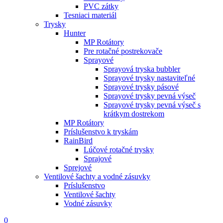
PVC zátky
Tesniaci materiál
Trysky
Hunter
MP Rotátory
Pre rotačné postrekovače
Sprayové
Sprayová tryska bubbler
Sprayové trysky nastaviteľné
Sprayové trysky pásové
Sprayové trysky pevná výseč
Sprayové trysky pevná výseč s
krátkym dostrekom
MP Rotátory
Príslušenstvo k tryskám
RainBird
Lúčové rotačné trysky
Sprajové
Sprejové
Ventilové šachty a vodné zásuvky
Príslušenstvo
Ventilové šachty
Vodné zásuvky
0