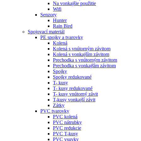
Na vonkajšie použitie
Wifi
Senzory
Hunter
Rain Bird
Spojovací materiál
PE spojky a tvarovky
Kolená
Kolená s vnútorným závitom
Kolená s vonkajším závitom
Prechodka s vnútorným závitom
Prechodka s vonkajším závitom
Spojky
Spojky redukované
T- kusy
T- kusy redukované
T- kusy vnútorný závit
T-kusy vonkajší závit
Zátky
PVC tvarovky
PVC kolená
PVC nátrubky
PVC redukcie
PVC T-kusy
PVC vsuvky