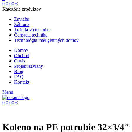
0
0,00
€
Kategórie produktov
Zavlaha
Záhrada
Jazierková technika
Čerpacia technika
Technológia inteligentných domov
Domov
Obchod
O nás
Projekt závlahy
Blog
FAQ
Kontakt
Menu
0
0,00
€
Koleno na PE potrubie 32×3/4″