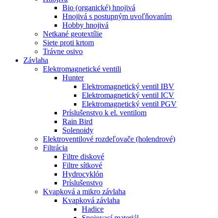
Bio (organické) hnojivá
Hnojivá s postupným uvoľňovaním
Hobby hnojivá
Netkané geotextílie
Siete proti krtom
Trávne osivo
Závlaha
Elektromagnetické ventili
Hunter
Elektromagnetický ventil IBV
Elektromagnetický ventil ICV
Elektromagnetický ventil PGV
Príslušenstvo k el. ventilom
Rain Bird
Solenoidy
Elektroventilové rozdeľovače (holendrové)
Filtrácia
Filtre diskové
Filtre sítkové
Hydrocyklón
Príslušenstvo
Kvapková a mikro závlaha​
Kvapková závlaha
Hadice
Spojovací materiál