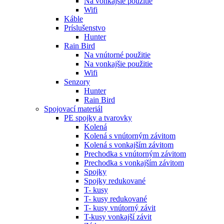
Na vonkajšie použitie
Wifi
Káble
Príslušenstvo
Hunter
Rain Bird
Na vnútorné použitie
Na vonkajšie použitie
Wifi
Senzory
Hunter
Rain Bird
Spojovací materiál
PE spojky a tvarovky
Kolená
Kolená s vnútorným závitom
Kolená s vonkajším závitom
Prechodka s vnútorným závitom
Prechodka s vonkajším závitom
Spojky
Spojky redukované
T- kusy
T- kusy redukované
T- kusy vnútorný závit
T-kusy vonkajší závit