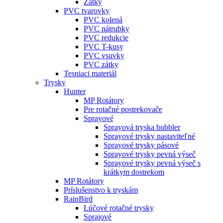
Zátky
PVC tvarovky
PVC kolená
PVC nátrubky
PVC redukcie
PVC T-kusy
PVC vsuvky
PVC zátky
Tesniaci materiál
Trysky
Hunter
MP Rotátory
Pre rotačné postrekovače
Sprayové
Sprayová tryska bubbler
Sprayové trysky nastaviteľné
Sprayové trysky pásové
Sprayové trysky pevná výseč
Sprayové trysky pevná výseč s
krátkym dostrekom
MP Rotátory
Príslušenstvo k tryskám
RainBird
Lúčové rotačné trysky
Sprajové