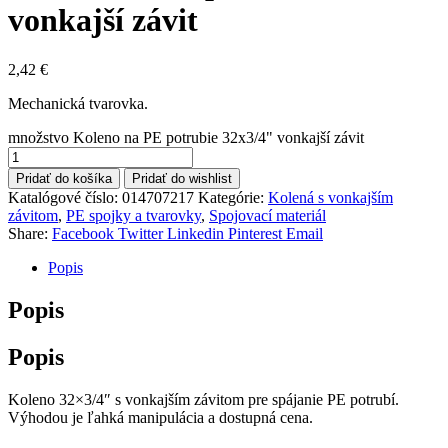
vonkajší závit
2,42
€
Mechanická tvarovka.
množstvo Koleno na PE potrubie 32x3/4" vonkajší závit
Pridať do košíka
Pridať do wishlist
Katalógové číslo:
014707217
Kategórie:
Kolená s vonkajším
závitom
,
PE spojky a tvarovky
,
Spojovací materiál
Share:
Facebook
Twitter
Linkedin
Pinterest
Email
Popis
Popis
Popis
Koleno 32×3/4″ s vonkajším závitom pre spájanie PE potrubí.
Výhodou je ľahká manipulácia a dostupná cena.