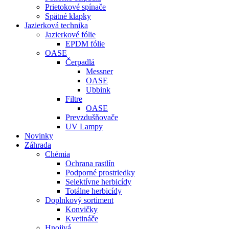
Prietokové spínače
Spätné klapky
Jazierková technika
Jazierkové fólie
EPDM fólie
OASE
Čerpadlá
Messner
OASE
Ubbink
Filtre
OASE
Prevzdušňovače
UV Lampy
Novinky
Záhrada
Chémia
Ochrana rastlín
Podporné prostriedky
Selektívne herbicídy
Totálne herbicídy
Doplnkový sortiment
Konvičky
Kvetináče
Hnojivá