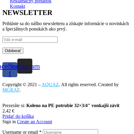
Reklamačný poriadok
Kontakt
NEWSLETTER
Prihláste sa do nášho newsletteru a získajte informácie o novinkách
a špeciálnych ponukách ako prvý.
Odoberať
acebook-
Instagram
f
Copyright © 2021 –
AQUAZ
. All rights reserved. Created by
MGRAF
.
Prezeráte si:
Koleno na PE potrubie 32×3/4″ vonkajší závit
2,42
€
Pridať do košíka
Sign in
Create an Account
Username or email
*