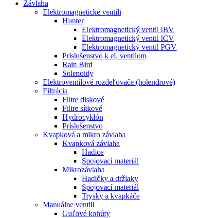
Závlaha
Elektromagnetické ventili
Hunter
Elektromagnetický ventil IBV
Elektromagnetický ventil ICV
Elektromagnetický ventil PGV
Príslušenstvo k el. ventilom
Rain Bird
Solenoidy
Elektroventilové rozdeľovače (holendrové)
Filtrácia
Filtre diskové
Filtre sítkové
Hydrocyklón
Príslušenstvo
Kvapková a mikro závlaha​
Kvapková závlaha
Hadice
Spojovací materiál
Mikrozávlaha
Hadičky a držiaky
Spojovací materiál
Trysky a kvapkáče
Manuálne ventili
Guľové kohúty