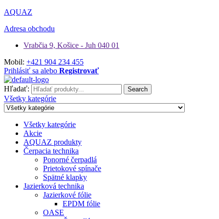
AQUAZ
Adresa obchodu
Vrabčia 9, Košice - Juh 040 01
Mobil:
+421 904 234 455
Prihlásiť sa alebo
Registrovať
Hľadať:
Search
Všetky kategórie
Všetky kategórie
Akcie
AQUAZ produkty
Čerpacia technika
Ponorné čerpadlá
Prietokové spínače
Spätné klapky
Jazierková technika
Jazierkové fólie
EPDM fólie
OASE