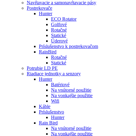
Navŕtavacie a samonavŕtavacie pásy
Postrekovače
Hunter
ECO Rotator
Golfové
Rotačné
Statické
Úderové
Príslušenstvo k postrekovačom
RainBird
Rotačné
Statické
Potrubie LD PE
Riadiace jednotky a senzory
Hunter
Batériové
Na vnútorné použitie
Na vonkajšie použitie
Wifi
Káble
Príslušenstvo
Hunter
Rain Bird
Na vnútorné použitie
Na vonkajšie použitie