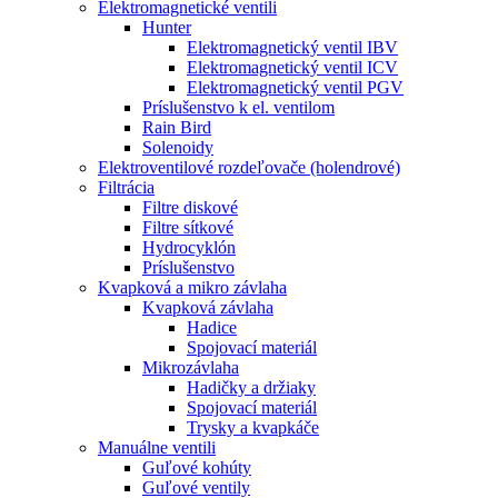
Elektromagnetické ventili
Hunter
Elektromagnetický ventil IBV
Elektromagnetický ventil ICV
Elektromagnetický ventil PGV
Príslušenstvo k el. ventilom
Rain Bird
Solenoidy
Elektroventilové rozdeľovače (holendrové)
Filtrácia
Filtre diskové
Filtre sítkové
Hydrocyklón
Príslušenstvo
Kvapková a mikro závlaha​
Kvapková závlaha
Hadice
Spojovací materiál
Mikrozávlaha
Hadičky a držiaky
Spojovací materiál
Trysky a kvapkáče
Manuálne ventili
Guľové kohúty
Guľové ventily