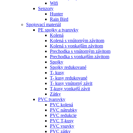
Wifi
Senzory
Hunter
Rain Bird
Spojovací materiál
PE spojky a tvarovky
Kolená
Kolená s vnútorným závitom
Kolená s vonkajším závitom
Prechodka s vnútorným závitom
Prechodka s vonkajším závitom
Spojky
Spojky redukované
T- kusy
T- kusy redukované
T- kusy vnútorný závit
T-kusy vonkajší závit
Zátky
PVC tvarovky
PVC kolená
PVC nátrubky
PVC redukcie
PVC T-kusy
PVC vsuvky
PVC zátky