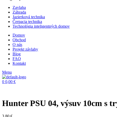
Zavlaha
Záhrada
Jazierková technika
Čerpacia technika
Technológia inteligentných domov
Domov
Obchod
O nás
Projekt závlahy
Blog
FAQ
Kontakt
Menu
0
0,00
€
Hunter PSU 04, výsuv 10cm s t
3,80
€