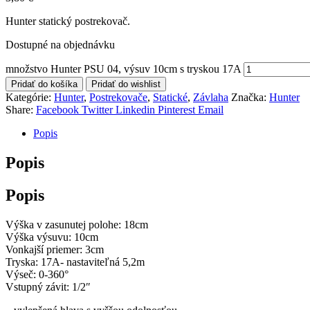
Hunter statický postrekovač.
Dostupné na objednávku
množstvo Hunter PSU 04, výsuv 10cm s tryskou 17A
Pridať do košíka
Pridať do wishlist
Kategórie:
Hunter
,
Postrekovače
,
Statické
,
Závlaha
Značka:
Hunter
Share:
Facebook
Twitter
Linkedin
Pinterest
Email
Popis
Popis
Popis
Výška v zasunutej polohe: 18cm
Výška výsuvu: 10cm
Vonkajší priemer: 3cm
Tryska: 17A- nastaviteľná 5,2m
Výseč: 0-360°
Vstupný závit: 1/2″