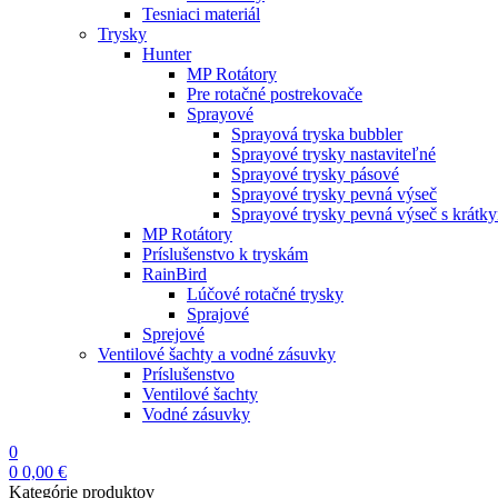
Tesniaci materiál
Trysky
Hunter
MP Rotátory
Pre rotačné postrekovače
Sprayové
Sprayová tryska bubbler
Sprayové trysky nastaviteľné
Sprayové trysky pásové
Sprayové trysky pevná výseč
Sprayové trysky pevná výseč s krátk
MP Rotátory
Príslušenstvo k tryskám
RainBird
Lúčové rotačné trysky
Sprajové
Sprejové
Ventilové šachty a vodné zásuvky
Príslušenstvo
Ventilové šachty
Vodné zásuvky
0
0
0,00
€
Kategórie produktov