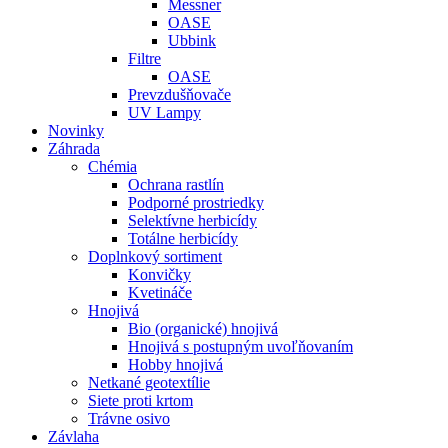
Messner
OASE
Ubbink
Filtre
OASE
Prevzdušňovače
UV Lampy
Novinky
Záhrada
Chémia
Ochrana rastlín
Podporné prostriedky
Selektívne herbicídy
Totálne herbicídy
Doplnkový sortiment
Konvičky
Kvetináče
Hnojivá
Bio (organické) hnojivá
Hnojivá s postupným uvoľňovaním
Hobby hnojivá
Netkané geotextílie
Siete proti krtom
Trávne osivo
Závlaha