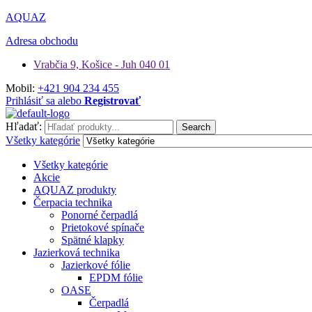
AQUAZ
Adresa obchodu
Vrabčia 9, Košice - Juh 040 01
Mobil:
+421 904 234 455
Prihlásiť sa alebo
Registrovať
Hľadať:
Search
Všetky kategórie
Všetky kategórie
Akcie
AQUAZ produkty
Čerpacia technika
Ponorné čerpadlá
Prietokové spínače
Spätné klapky
Jazierková technika
Jazierkové fólie
EPDM fólie
OASE
Čerpadlá