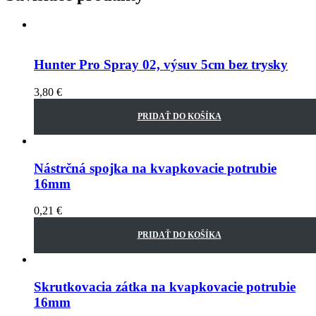
Hunter Pro Spray 02, výsuv 5cm bez trysky
3,80
€
PRIDAŤ DO KOŠÍKA
Nástrčná spojka na kvapkovacie potrubie
16mm
0,21
€
PRIDAŤ DO KOŠÍKA
Skrutkovacia zátka na kvapkovacie potrubie
16mm