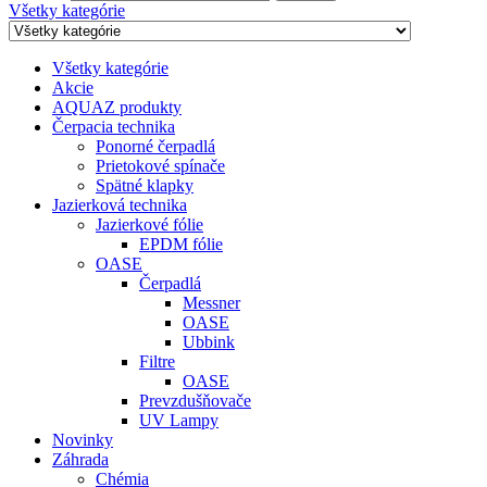
Všetky kategórie
Všetky kategórie
Akcie
AQUAZ produkty
Čerpacia technika
Ponorné čerpadlá
Prietokové spínače
Spätné klapky
Jazierková technika
Jazierkové fólie
EPDM fólie
OASE
Čerpadlá
Messner
OASE
Ubbink
Filtre
OASE
Prevzdušňovače
UV Lampy
Novinky
Záhrada
Chémia