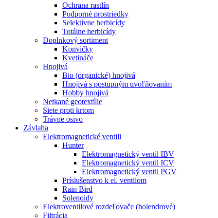
Ochrana rastlín
Podporné prostriedky
Selektívne herbicídy
Totálne herbicídy
Doplnkový sortiment
Konvičky
Kvetináče
Hnojivá
Bio (organické) hnojivá
Hnojivá s postupným uvoľňovaním
Hobby hnojivá
Netkané geotextílie
Siete proti krtom
Trávne osivo
Závlaha
Elektromagnetické ventili
Hunter
Elektromagnetický ventil IBV
Elektromagnetický ventil ICV
Elektromagnetický ventil PGV
Príslušenstvo k el. ventilom
Rain Bird
Solenoidy
Elektroventilové rozdeľovače (holendrové)
Filtrácia