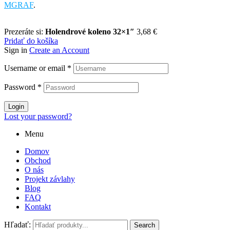
MGRAF
.
Prezeráte si:
Holendrové koleno 32×1″
3,68
€
Pridať do košíka
Sign in
Create an Account
Username or email
*
Password
*
Login
Lost your password?
Menu
Domov
Obchod
O nás
Projekt závlahy
Blog
FAQ
Kontakt
Hľadať:
Search