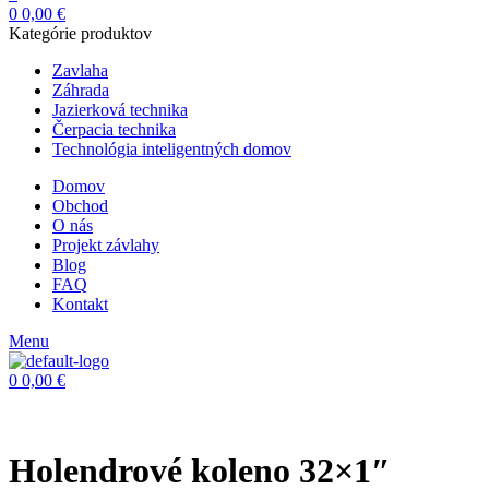
0
0,00
€
Kategórie produktov
Zavlaha
Záhrada
Jazierková technika
Čerpacia technika
Technológia inteligentných domov
Domov
Obchod
O nás
Projekt závlahy
Blog
FAQ
Kontakt
Menu
0
0,00
€
Holendrové koleno 32×1″