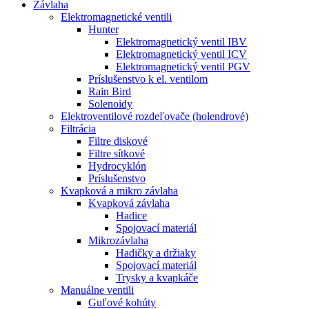
Závlaha
Elektromagnetické ventili
Hunter
Elektromagnetický ventil IBV
Elektromagnetický ventil ICV
Elektromagnetický ventil PGV
Príslušenstvo k el. ventilom
Rain Bird
Solenoidy
Elektroventilové rozdeľovače (holendrové)
Filtrácia
Filtre diskové
Filtre sítkové
Hydrocyklón
Príslušenstvo
Kvapková a mikro závlaha​
Kvapková závlaha
Hadice
Spojovací materiál
Mikrozávlaha
Hadičky a držiaky
Spojovací materiál
Trysky a kvapkáče
Manuálne ventili
Guľové kohúty