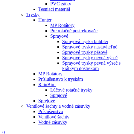
PVC zátky
Tesniaci materiál
Trysky
Hunter
MP Rotátory
Pre rotačné postrekovače
Sprayové
Sprayová tryska bubbler
Sprayové trysky nastaviteľné
Sprayové trysky pásové
Sprayové trysky pevná výseč
Sprayové trysky pevná výseč s
krátkym dostrekom
MP Rotátory
Príslušenstvo k tryskám
RainBird
Lúčové rotačné trysky
Sprajové
Sprejové
Ventilové šachty a vodné zásuvky
Príslušenstvo
Ventilové šachty
Vodné zásuvky
0