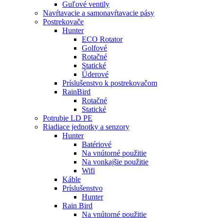
Guľové ventily
Navŕtavacie a samonavŕtavacie pásy
Postrekovače
Hunter
ECO Rotator
Golfové
Rotačné
Statické
Úderové
Príslušenstvo k postrekovačom
RainBird
Rotačné
Statické
Potrubie LD PE
Riadiace jednotky a senzory
Hunter
Batériové
Na vnútorné použitie
Na vonkajšie použitie
Wifi
Káble
Príslušenstvo
Hunter
Rain Bird
Na vnútorné použitie