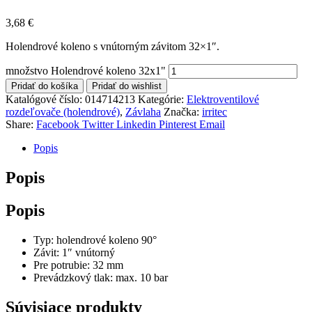
3,68
€
Holendrové koleno s vnútorným závitom 32×1″.
množstvo Holendrové koleno 32x1"
Pridať do košíka
Pridať do wishlist
Katalógové číslo:
014714213
Kategórie:
Elektroventilové
rozdeľovače (holendrové)
,
Závlaha
Značka:
irritec
Share:
Facebook
Twitter
Linkedin
Pinterest
Email
Popis
Popis
Popis
Typ: holendrové koleno 90°
Závit: 1″ vnútorný
Pre potrubie: 32 mm
Prevádzkový tlak: max. 10 bar
Súvisiace produkty