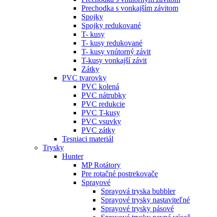
Prechodka s vonkajším závitom
Spojky
Spojky redukované
T- kusy
T- kusy redukované
T- kusy vnútorný závit
T-kusy vonkajší závit
Zátky
PVC tvarovky
PVC kolená
PVC nátrubky
PVC redukcie
PVC T-kusy
PVC vsuvky
PVC zátky
Tesniaci materiál
Trysky
Hunter
MP Rotátory
Pre rotačné postrekovače
Sprayové
Sprayová tryska bubbler
Sprayové trysky nastaviteľné
Sprayové trysky pásové