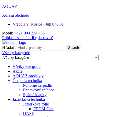
AQUAZ
Adresa obchodu
Vrabčia 9, Košice - Juh 040 01
Mobil:
+421 904 234 455
Prihlásiť sa alebo
Registrovať
Hľadať:
Search
Všetky kategórie
Všetky kategórie
Akcie
AQUAZ produkty
Čerpacia technika
Ponorné čerpadlá
Prietokové spínače
Spätné klapky
Jazierková technika
Jazierkové fólie
EPDM fólie
OASE