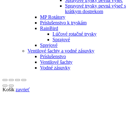
Sprayové trysky pevná výseč
Sprayové trysky pevná výseč s
krátkym dostrekom
MP Rotátory
Príslušenstvo k tryskám
RainBird
Lúčové rotačné trysky
Sprajové
Sprejové
Ventilové šachty a vodné zásuvky
Príslušenstvo
Ventilové šachty
Vodné zásuvky
Košík
zavrieť