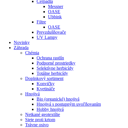
Čerpadlá
Messner
OASE
Ubbink
Filtre
OASE
Prevzdušňovače
UV Lampy
Novinky
Záhrada
Chémia
Ochrana rastlín
Podporné prostriedky
Selektívne herbicídy
Totálne herbicídy
Doplnkový sortiment
Konvičky
Kvetináče
Hnojivá
Bio (organické) hnojivá
Hnojivá s postupným uvoľňovaním
Hobby hnojivá
Netkané geotextílie
Siete proti krtom
Trávne osivo