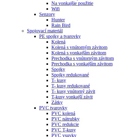
Na vonkajšie použitie
Wifi
Senzory
Hunter
Rain Bird
Spojovací materiál
PE spojky a tvarovky
Kolená
Kolená s vnútorným závitom
Kolená s vonkajším závitom
Prechodka s vnútorným závitom
Prechodka s vonkajším závitom
Spojky
Spojky redukované
T- kusy
T- kusy redukované
T- kusy vnútorný závit
T-kusy vonkajší závit
Zátky
PVC tvarovky
PVC kolená
PVC nátrubky
PVC redukcie
PVC T-kusy
PVC vsuvky