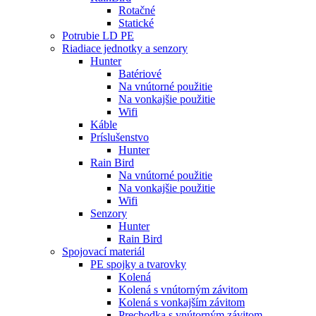
Rotačné
Statické
Potrubie LD PE
Riadiace jednotky a senzory
Hunter
Batériové
Na vnútorné použitie
Na vonkajšie použitie
Wifi
Káble
Príslušenstvo
Hunter
Rain Bird
Na vnútorné použitie
Na vonkajšie použitie
Wifi
Senzory
Hunter
Rain Bird
Spojovací materiál
PE spojky a tvarovky
Kolená
Kolená s vnútorným závitom
Kolená s vonkajším závitom
Prechodka s vnútorným závitom