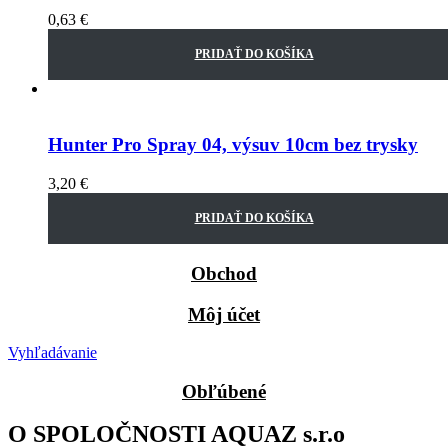
0,63
€
PRIDAŤ DO KOŠÍKA
Hunter Pro Spray 04, výsuv 10cm bez trysky
3,20
€
PRIDAŤ DO KOŠÍKA
Obchod
Môj účet
Vyhľadávanie
Obľúbené
O SPOLOČNOSTI AQUAZ s.r.o