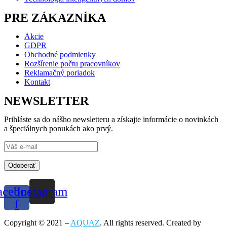
PRE ZÁKAZNÍKA
Akcie
GDPR
Obchodné podmienky
Rozšírenie počtu pracovníkov
Reklamačný poriadok
Kontakt
NEWSLETTER
Prihláste sa do nášho newsletteru a získajte informácie o novinkách
a špeciálnych ponukách ako prvý.
Odoberať
acebook-
Instagram
f
Copyright © 2021 –
AQUAZ
. All rights reserved. Created by