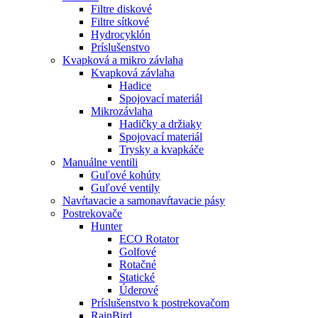
Filtre diskové
Filtre sítkové
Hydrocyklón
Príslušenstvo
Kvapková a mikro závlaha​
Kvapková závlaha
Hadice
Spojovací materiál
Mikrozávlaha
Hadičky a držiaky
Spojovací materiál
Trysky a kvapkáče
Manuálne ventili
Guľové kohúty
Guľové ventily
Navŕtavacie a samonavŕtavacie pásy
Postrekovače
Hunter
ECO Rotator
Golfové
Rotačné
Statické
Úderové
Príslušenstvo k postrekovačom
RainBird