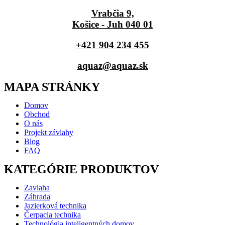
Vrabčia 9,
Košice - Juh 040 01
+421 904 234 455
aquaz@aquaz.sk
MAPA STRÁNKY
Domov
Obchod
O nás
Projekt závlahy
Blog
FAQ
KATEGÓRIE PRODUKTOV
Zavlaha
Záhrada
Jazierková technika
Čerpacia technika
Technológia inteligentných domov