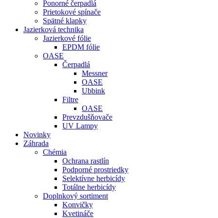
Ponorné čerpadlá
Prietokové spínače
Spätné klapky
Jazierková technika
Jazierkové fólie
EPDM fólie
OASE
Čerpadlá
Messner
OASE
Ubbink
Filtre
OASE
Prevzdušňovače
UV Lampy
Novinky
Záhrada
Chémia
Ochrana rastlín
Podporné prostriedky
Selektívne herbicídy
Totálne herbicídy
Doplnkový sortiment
Konvičky
Kvetináče