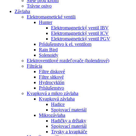
Siete proti krtom
Trávne osivo
Závlaha
Elektromagnetické ventili
Hunter
Elektromagnetický ventil IBV
Elektromagnetický ventil ICV
Elektromagnetický ventil PGV
Príslušenstvo k el. ventilom
Rain Bird
Solenoidy
Elektroventilové rozdeľovače (holendrové)
Filtrácia
Filtre diskové
Filtre sítkové
Hydrocyklón
Príslušenstvo
Kvapková a mikro závlaha​
Kvapková závlaha
Hadice
Spojovací materiál
Mikrozávlaha
Hadičky a držiaky
Spojovací materiál
Trysky a kvapkáče