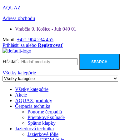
AQUAZ
Adresa obchodu
Vrabčia 9, Košice - Juh 040 01
Mobil:
+421 904 234 455
Prihlásiť sa alebo
Registrovať
Hľadať:
SEARCH
Všetky kategórie
Všetky kategórie
Akcie
AQUAZ produkty
Čerpacia technika
Ponorné čerpadlá
Prietokové spínače
Spätné klapky
Jazierková technika
Jazierkové fólie
EPDM fólie