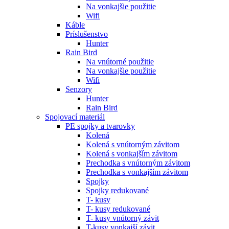
Na vonkajšie použitie
Wifi
Káble
Príslušenstvo
Hunter
Rain Bird
Na vnútorné použitie
Na vonkajšie použitie
Wifi
Senzory
Hunter
Rain Bird
Spojovací materiál
PE spojky a tvarovky
Kolená
Kolená s vnútorným závitom
Kolená s vonkajším závitom
Prechodka s vnútorným závitom
Prechodka s vonkajším závitom
Spojky
Spojky redukované
T- kusy
T- kusy redukované
T- kusy vnútorný závit
T-kusy vonkajší závit