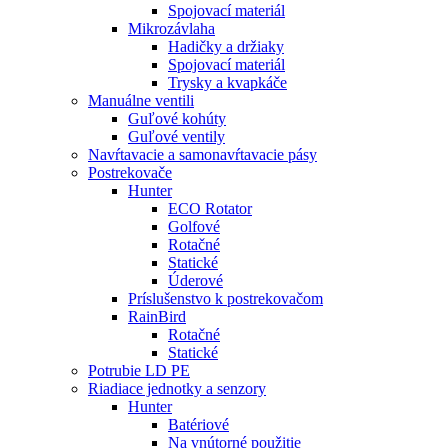
Spojovací materiál
Mikrozávlaha
Hadičky a držiaky
Spojovací materiál
Trysky a kvapkáče
Manuálne ventili
Guľové kohúty
Guľové ventily
Navŕtavacie a samonavŕtavacie pásy
Postrekovače
Hunter
ECO Rotator
Golfové
Rotačné
Statické
Úderové
Príslušenstvo k postrekovačom
RainBird
Rotačné
Statické
Potrubie LD PE
Riadiace jednotky a senzory
Hunter
Batériové
Na vnútorné použitie