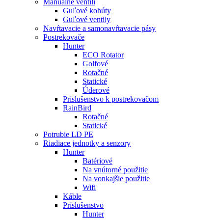
Manuálne ventili
Guľové kohúty
Guľové ventily
Navŕtavacie a samonavŕtavacie pásy
Postrekovače
Hunter
ECO Rotator
Golfové
Rotačné
Statické
Úderové
Príslušenstvo k postrekovačom
RainBird
Rotačné
Statické
Potrubie LD PE
Riadiace jednotky a senzory
Hunter
Batériové
Na vnútorné použitie
Na vonkajšie použitie
Wifi
Káble
Príslušenstvo
Hunter