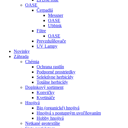
OASE
Čerpadlá
Messner
OASE
Ubbink
Filtre
OASE
Prevzdušňovače
UV Lampy
Novinky
Záhrada
Chémia
Ochrana rastlín
Podporné prostriedky
Selektívne herbicídy
Totálne herbicídy
Doplnkový sortiment
Konvičky
Kvetináče
Hnojivá
Bio (organické) hnojivá
Hnojivá s postupným uvoľňovaním
Hobby hnojivá
Netkané geotextílie