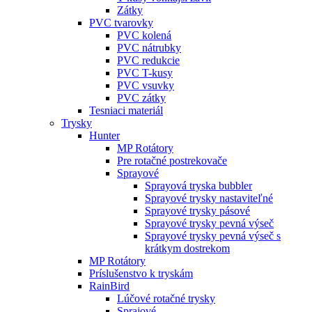
Zátky
PVC tvarovky
PVC kolená
PVC nátrubky
PVC redukcie
PVC T-kusy
PVC vsuvky
PVC zátky
Tesniaci materiál
Trysky
Hunter
MP Rotátory
Pre rotačné postrekovače
Sprayové
Sprayová tryska bubbler
Sprayové trysky nastaviteľné
Sprayové trysky pásové
Sprayové trysky pevná výseč
Sprayové trysky pevná výseč s
krátkym dostrekom
MP Rotátory
Príslušenstvo k tryskám
RainBird
Lúčové rotačné trysky
Sprajové