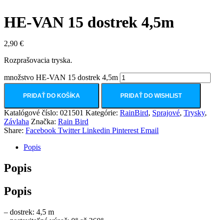
HE-VAN 15 dostrek 4,5m
2,90
€
Rozprašovacia tryska.
množstvo HE-VAN 15 dostrek 4,5m
PRIDAŤ DO KOŠÍKA
PRIDAŤ DO WISHLIST
Katalógové číslo:
021501
Kategórie:
RainBird
,
Sprajové
,
Trysky
,
Závlaha
Značka:
Rain Bird
Share:
Facebook
Twitter
Linkedin
Pinterest
Email
Popis
Popis
Popis
– dostrek: 4,5 m