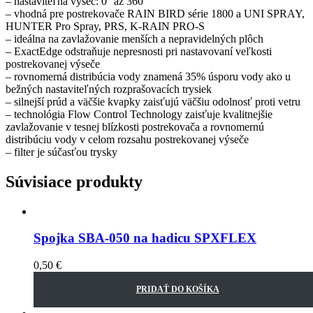
– nastaviteľná výseč: 0° až 360°
– vhodná pre postrekovače RAIN BIRD série 1800 a UNI SPRAY,
HUNTER Pro Spray, PRS, K-RAIN PRO-S
– ideálna na zavlažovanie menších a nepravidelných plôch
– ExactEdge odstraňuje nepresnosti pri nastavovaní veľkosti
postrekovanej výseče
– rovnomerná distribúcia vody znamená 35% úsporu vody ako u
bežných nastaviteľných rozprašovacích trysiek
– silnejší prúd a väčšie kvapky zaisťujú väčšiu odolnosť proti vetru
– technológia Flow Control Technology zaisťuje kvalitnejšie
zavlažovanie v tesnej blízkosti postrekovača a rovnomernú
distribúciu vody v celom rozsahu postrekovanej výseče
– filter je súčasťou trysky
Súvisiace produkty
Spojka SBA-050 na hadicu SPXFLEX
0,50
€
PRIDAŤ DO KOŠÍKA