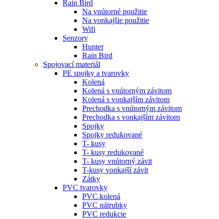
Rain Bird
Na vnútorné použitie
Na vonkajšie použitie
Wifi
Senzory
Hunter
Rain Bird
Spojovací materiál
PE spojky a tvarovky
Kolená
Kolená s vnútorným závitom
Kolená s vonkajším závitom
Prechodka s vnútorným závitom
Prechodka s vonkajším závitom
Spojky
Spojky redukované
T- kusy
T- kusy redukované
T- kusy vnútorný závit
T-kusy vonkajší závit
Zátky
PVC tvarovky
PVC kolená
PVC nátrubky
PVC redukcie