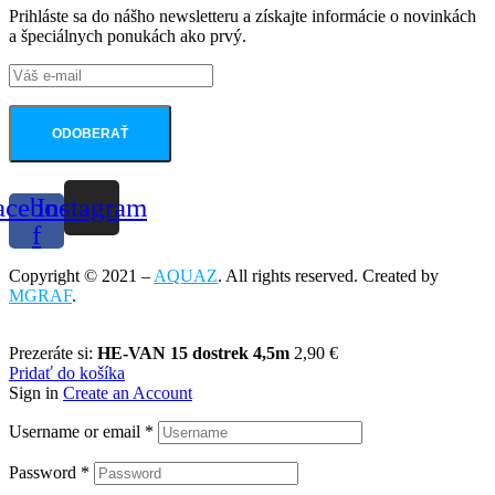
Prihláste sa do nášho newsletteru a získajte informácie o novinkách
a špeciálnych ponukách ako prvý.
ODOBERAŤ
acebook-
Instagram
f
Copyright © 2021 –
AQUAZ
. All rights reserved. Created by
MGRAF
.
Prezeráte si:
HE-VAN 15 dostrek 4,5m
2,90
€
Pridať do košíka
Sign in
Create an Account
Username or email
*
Password
*