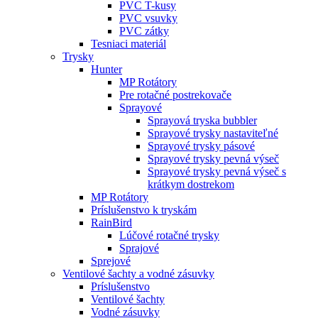
PVC T-kusy
PVC vsuvky
PVC zátky
Tesniaci materiál
Trysky
Hunter
MP Rotátory
Pre rotačné postrekovače
Sprayové
Sprayová tryska bubbler
Sprayové trysky nastaviteľné
Sprayové trysky pásové
Sprayové trysky pevná výseč
Sprayové trysky pevná výseč s
krátkym dostrekom
MP Rotátory
Príslušenstvo k tryskám
RainBird
Lúčové rotačné trysky
Sprajové
Sprejové
Ventilové šachty a vodné zásuvky
Príslušenstvo
Ventilové šachty
Vodné zásuvky