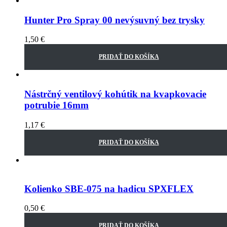
Hunter Pro Spray 00 nevýsuvný bez trysky
1,50
€
PRIDAŤ DO KOŠÍKA
Nástrčný ventilový kohútik na kvapkovacie
potrubie 16mm
1,17
€
PRIDAŤ DO KOŠÍKA
Kolienko SBE-075 na hadicu SPXFLEX
0,50
€
PRIDAŤ DO KOŠÍKA