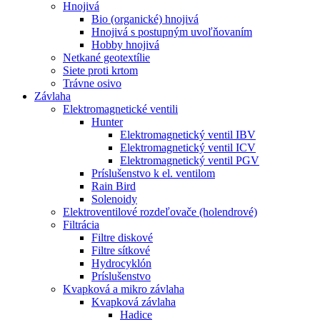
Hnojivá
Bio (organické) hnojivá
Hnojivá s postupným uvoľňovaním
Hobby hnojivá
Netkané geotextílie
Siete proti krtom
Trávne osivo
Závlaha
Elektromagnetické ventili
Hunter
Elektromagnetický ventil IBV
Elektromagnetický ventil ICV
Elektromagnetický ventil PGV
Príslušenstvo k el. ventilom
Rain Bird
Solenoidy
Elektroventilové rozdeľovače (holendrové)
Filtrácia
Filtre diskové
Filtre sítkové
Hydrocyklón
Príslušenstvo
Kvapková a mikro závlaha​
Kvapková závlaha
Hadice