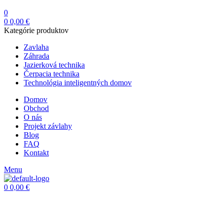
0
0
0,00
€
Kategórie produktov
Zavlaha
Záhrada
Jazierková technika
Čerpacia technika
Technológia inteligentných domov
Domov
Obchod
O nás
Projekt závlahy
Blog
FAQ
Kontakt
Menu
0
0,00
€