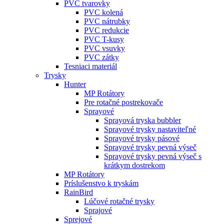
PVC tvarovky
PVC kolená
PVC nátrubky
PVC redukcie
PVC T-kusy
PVC vsuvky
PVC zátky
Tesniaci materiál
Trysky
Hunter
MP Rotátory
Pre rotačné postrekovače
Sprayové
Sprayová tryska bubbler
Sprayové trysky nastaviteľné
Sprayové trysky pásové
Sprayové trysky pevná výseč
Sprayové trysky pevná výseč s
krátkym dostrekom
MP Rotátory
Príslušenstvo k tryskám
RainBird
Lúčové rotačné trysky
Sprajové
Sprejové