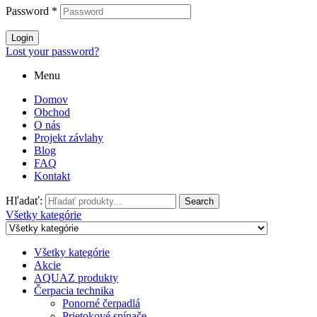
Password
*
Login
Lost your password?
Menu
Domov
Obchod
O nás
Projekt závlahy
Blog
FAQ
Kontakt
Hľadať:
Search
Všetky kategórie
Všetky kategórie
Akcie
AQUAZ produkty
Čerpacia technika
Ponorné čerpadlá
Prietokové spínače