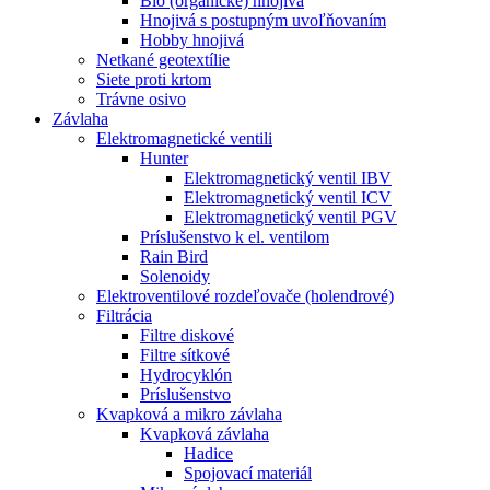
Bio (organické) hnojivá
Hnojivá s postupným uvoľňovaním
Hobby hnojivá
Netkané geotextílie
Siete proti krtom
Trávne osivo
Závlaha
Elektromagnetické ventili
Hunter
Elektromagnetický ventil IBV
Elektromagnetický ventil ICV
Elektromagnetický ventil PGV
Príslušenstvo k el. ventilom
Rain Bird
Solenoidy
Elektroventilové rozdeľovače (holendrové)
Filtrácia
Filtre diskové
Filtre sítkové
Hydrocyklón
Príslušenstvo
Kvapková a mikro závlaha​
Kvapková závlaha
Hadice
Spojovací materiál