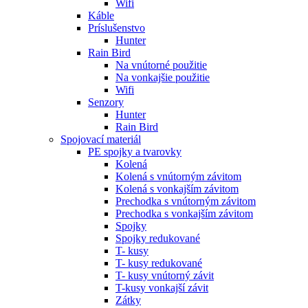
Wifi
Káble
Príslušenstvo
Hunter
Rain Bird
Na vnútorné použitie
Na vonkajšie použitie
Wifi
Senzory
Hunter
Rain Bird
Spojovací materiál
PE spojky a tvarovky
Kolená
Kolená s vnútorným závitom
Kolená s vonkajším závitom
Prechodka s vnútorným závitom
Prechodka s vonkajším závitom
Spojky
Spojky redukované
T- kusy
T- kusy redukované
T- kusy vnútorný závit
T-kusy vonkajší závit
Zátky