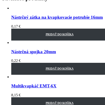
Nástrčný zátka na kvapkovacie potrubie 16mm
0,17
€
PRIDAŤ DO KOŠÍKA
Nástrčná spojka 20mm
0,22
€
PRIDAŤ DO KOŠÍKA
Multikvapkáč EMT-6X
8,15
€
PRIDAŤ DO KOŠÍKA