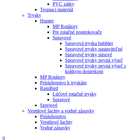
PVC zátky
Tesniaci materiál
Trysky
Hunter
MP Rotátory
Pre rotačné postrekovače
Sprayové
Sprayová tryska bubbler
Sprayové trysky nastaviteľné
Sprayové trysky pásové
Sprayové trysky pevná výseč
Sprayové trysky pevná výseč s
krátkym dostrekom
MP Rotátory
Príslušenstvo k tryskám
RainBird
Lúčové rotačné trysky
Sprajové
Sprejové
Ventilové šachty a vodné zásuvky
Príslušenstvo
Ventilové šachty
Vodné zásuvky
0