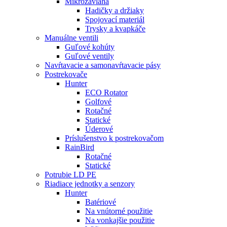
Mikrozávlaha
Hadičky a držiaky
Spojovací materiál
Trysky a kvapkáče
Manuálne ventili
Guľové kohúty
Guľové ventily
Navŕtavacie a samonavŕtavacie pásy
Postrekovače
Hunter
ECO Rotator
Golfové
Rotačné
Statické
Úderové
Príslušenstvo k postrekovačom
RainBird
Rotačné
Statické
Potrubie LD PE
Riadiace jednotky a senzory
Hunter
Batériové
Na vnútorné použitie
Na vonkajšie použitie