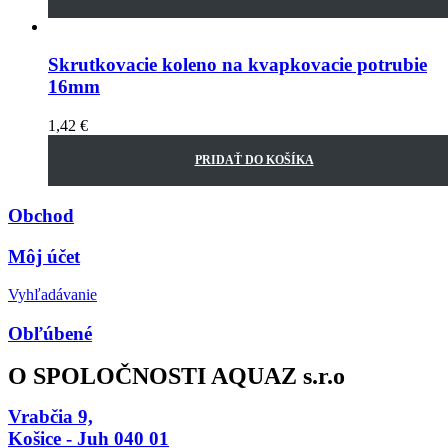
Skrutkovacie koleno na kvapkovacie potrubie
16mm
1,42
€
PRIDAŤ DO KOŠÍKA
Obchod
Môj účet
Vyhľadávanie
Obľúbené
O SPOLOČNOSTI AQUAZ s.r.o
Vrabčia 9,
Košice - Juh 040 01