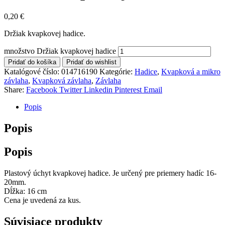
0,20
€
Držiak kvapkovej hadice.
množstvo Držiak kvapkovej hadice
Pridať do košíka
Pridať do wishlist
Katalógové číslo:
014716190
Kategórie:
Hadice
,
Kvapková a mikro
závlaha​
,
Kvapková závlaha
,
Závlaha
Share:
Facebook
Twitter
Linkedin
Pinterest
Email
Popis
Popis
Popis
Plastový úchyt kvapkovej hadice. Je určený pre priemery hadíc 16-
20mm.
Dĺžka: 16 cm
Cena je uvedená za kus.
Súvisiace produkty