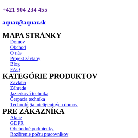
+421 904 234 455
aquaz@aquaz.sk
MAPA STRÁNKY
Domov
Obchod
O nás
Projekt závlahy
Blog
FAQ
KATEGÓRIE PRODUKTOV
Zavlaha
Záhrada
Jazierková technika
Čerpacia technika
Technológia inteligentných domov
PRE ZÁKAZNÍKA
Akcie
GDPR
Obchodné podmienky
Rozšírenie počtu pracovníkov