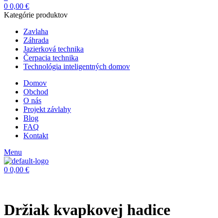
0
0,00
€
Kategórie produktov
Zavlaha
Záhrada
Jazierková technika
Čerpacia technika
Technológia inteligentných domov
Domov
Obchod
O nás
Projekt závlahy
Blog
FAQ
Kontakt
Menu
0
0,00
€
Držiak kvapkovej hadice