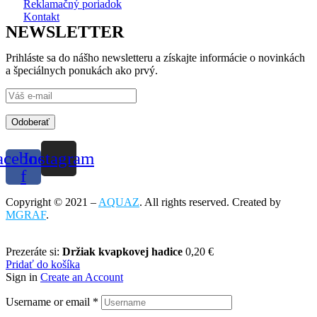
Reklamačný poriadok
Kontakt
NEWSLETTER
Prihláste sa do nášho newsletteru a získajte informácie o novinkách
a špeciálnych ponukách ako prvý.
Odoberať
acebook-
Instagram
f
Copyright © 2021 –
AQUAZ
. All rights reserved. Created by
MGRAF
.
Prezeráte si:
Držiak kvapkovej hadice
0,20
€
Pridať do košíka
Sign in
Create an Account
Username or email
*