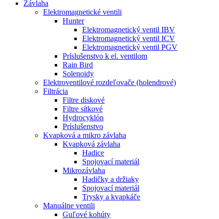
Závlaha
Elektromagnetické ventili
Hunter
Elektromagnetický ventil IBV
Elektromagnetický ventil ICV
Elektromagnetický ventil PGV
Príslušenstvo k el. ventilom
Rain Bird
Solenoidy
Elektroventilové rozdeľovače (holendrové)
Filtrácia
Filtre diskové
Filtre sítkové
Hydrocyklón
Príslušenstvo
Kvapková a mikro závlaha​
Kvapková závlaha
Hadice
Spojovací materiál
Mikrozávlaha
Hadičky a držiaky
Spojovací materiál
Trysky a kvapkáče
Manuálne ventili
Guľové kohúty