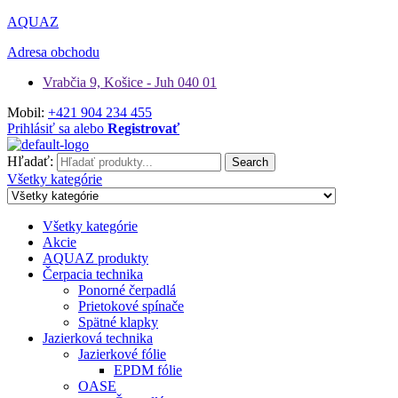
AQUAZ
Adresa obchodu
Vrabčia 9, Košice - Juh 040 01
Mobil:
+421 904 234 455
Prihlásiť sa alebo
Registrovať
Hľadať:
Search
Všetky kategórie
Všetky kategórie
Akcie
AQUAZ produkty
Čerpacia technika
Ponorné čerpadlá
Prietokové spínače
Spätné klapky
Jazierková technika
Jazierkové fólie
EPDM fólie
OASE