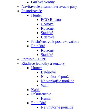
Guľové ventily
Navŕtavacie a samonavŕtavacie pásy
Postrekovače
Hunter
ECO Rotator
Golfové
Rotačné
Statické
Úderové
Príslušenstvo k postrekovačom
RainBird
Rotačné
Statické
Potrubie LD PE
Riadiace jednotky a senzory
Hunter
Batériové
Na vnútorné použitie
Na vonkajšie použitie
Wifi
Káble
Príslušenstvo
Hunter
Rain Bird
Na vnútorné použitie