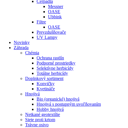
Čerpadlá
Messner
OASE
Ubbink
Filtre
OASE
Prevzdušňovače
UV Lampy
Novinky
Záhrada
Chémia
Ochrana rastlín
Podporné prostriedky
Selektívne herbicídy
Totálne herbicídy
Doplnkový sortiment
Konvičky
Kvetináče
Hnojivá
Bio (organické) hnojivá
Hnojivá s postupným uvoľňovaním
Hobby hnojivá
Netkané geotextílie
Siete proti krtom
Trávne osivo