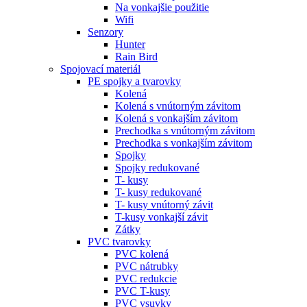
Na vonkajšie použitie
Wifi
Senzory
Hunter
Rain Bird
Spojovací materiál
PE spojky a tvarovky
Kolená
Kolená s vnútorným závitom
Kolená s vonkajším závitom
Prechodka s vnútorným závitom
Prechodka s vonkajším závitom
Spojky
Spojky redukované
T- kusy
T- kusy redukované
T- kusy vnútorný závit
T-kusy vonkajší závit
Zátky
PVC tvarovky
PVC kolená
PVC nátrubky
PVC redukcie
PVC T-kusy
PVC vsuvky