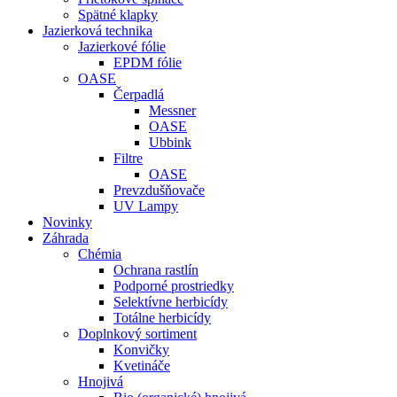
Spätné klapky
Jazierková technika
Jazierkové fólie
EPDM fólie
OASE
Čerpadlá
Messner
OASE
Ubbink
Filtre
OASE
Prevzdušňovače
UV Lampy
Novinky
Záhrada
Chémia
Ochrana rastlín
Podporné prostriedky
Selektívne herbicídy
Totálne herbicídy
Doplnkový sortiment
Konvičky
Kvetináče
Hnojivá