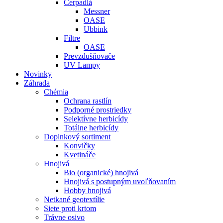
Čerpadlá
Messner
OASE
Ubbink
Filtre
OASE
Prevzdušňovače
UV Lampy
Novinky
Záhrada
Chémia
Ochrana rastlín
Podporné prostriedky
Selektívne herbicídy
Totálne herbicídy
Doplnkový sortiment
Konvičky
Kvetináče
Hnojivá
Bio (organické) hnojivá
Hnojivá s postupným uvoľňovaním
Hobby hnojivá
Netkané geotextílie
Siete proti krtom
Trávne osivo