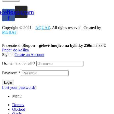
acebook-
Instagram
f
Copyright © 2021 –
AQUAZ
. All rights reserved. Created by
MGRAF
.
Prezeráte si:
Biopon – gélové hnojivo na bylinky 250ml
2,83
€
Pridať do košíka
Sign in
Create an Account
Username or email
*
Password
*
Login
Lost your password?
Menu
Domov
Obchod
O nás