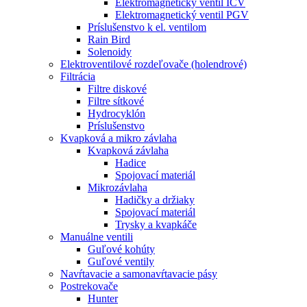
Elektromagnetický ventil ICV
Elektromagnetický ventil PGV
Príslušenstvo k el. ventilom
Rain Bird
Solenoidy
Elektroventilové rozdeľovače (holendrové)
Filtrácia
Filtre diskové
Filtre sítkové
Hydrocyklón
Príslušenstvo
Kvapková a mikro závlaha​
Kvapková závlaha
Hadice
Spojovací materiál
Mikrozávlaha
Hadičky a držiaky
Spojovací materiál
Trysky a kvapkáče
Manuálne ventili
Guľové kohúty
Guľové ventily
Navŕtavacie a samonavŕtavacie pásy
Postrekovače
Hunter