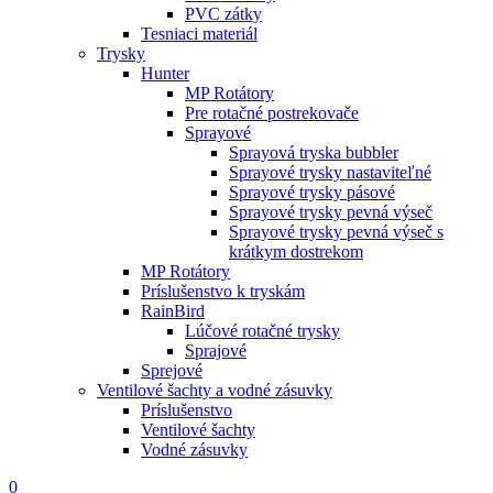
PVC zátky
Tesniaci materiál
Trysky
Hunter
MP Rotátory
Pre rotačné postrekovače
Sprayové
Sprayová tryska bubbler
Sprayové trysky nastaviteľné
Sprayové trysky pásové
Sprayové trysky pevná výseč
Sprayové trysky pevná výseč s
krátkym dostrekom
MP Rotátory
Príslušenstvo k tryskám
RainBird
Lúčové rotačné trysky
Sprajové
Sprejové
Ventilové šachty a vodné zásuvky
Príslušenstvo
Ventilové šachty
Vodné zásuvky
0