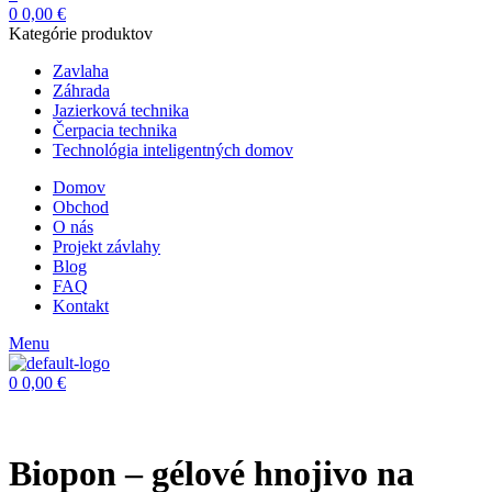
0
0,00
€
Kategórie produktov
Zavlaha
Záhrada
Jazierková technika
Čerpacia technika
Technológia inteligentných domov
Domov
Obchod
O nás
Projekt závlahy
Blog
FAQ
Kontakt
Menu
0
0,00
€
Biopon – gélové hnojivo na