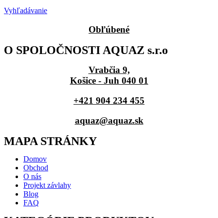
Vyhľadávanie
Obľúbené
O SPOLOČNOSTI AQUAZ s.r.o
Vrabčia 9,
Košice - Juh 040 01
+421 904 234 455
aquaz@aquaz.sk
MAPA STRÁNKY
Domov
Obchod
O nás
Projekt závlahy
Blog
FAQ