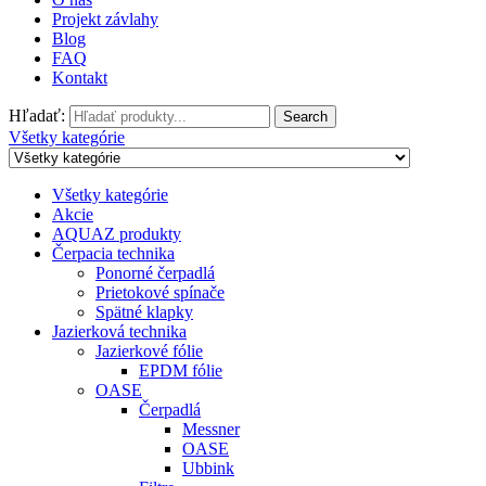
Projekt závlahy
Blog
FAQ
Kontakt
Hľadať:
Search
Všetky kategórie
Všetky kategórie
Akcie
AQUAZ produkty
Čerpacia technika
Ponorné čerpadlá
Prietokové spínače
Spätné klapky
Jazierková technika
Jazierkové fólie
EPDM fólie
OASE
Čerpadlá
Messner
OASE
Ubbink