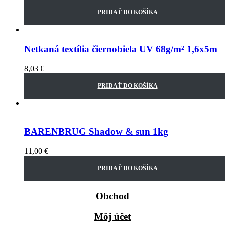
PRIDAŤ DO KOŠÍKA
Netkaná textília čiernobiela UV 68g/m² 1,6x5m
8,03
€
PRIDAŤ DO KOŠÍKA
BARENBRUG Shadow & sun 1kg
11,00
€
PRIDAŤ DO KOŠÍKA
Obchod
Môj účet