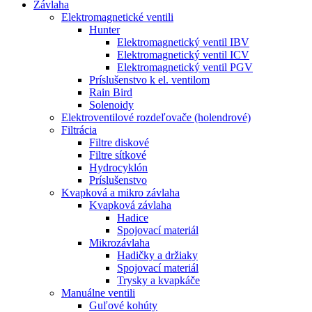
Závlaha
Elektromagnetické ventili
Hunter
Elektromagnetický ventil IBV
Elektromagnetický ventil ICV
Elektromagnetický ventil PGV
Príslušenstvo k el. ventilom
Rain Bird
Solenoidy
Elektroventilové rozdeľovače (holendrové)
Filtrácia
Filtre diskové
Filtre sítkové
Hydrocyklón
Príslušenstvo
Kvapková a mikro závlaha​
Kvapková závlaha
Hadice
Spojovací materiál
Mikrozávlaha
Hadičky a držiaky
Spojovací materiál
Trysky a kvapkáče
Manuálne ventili
Guľové kohúty