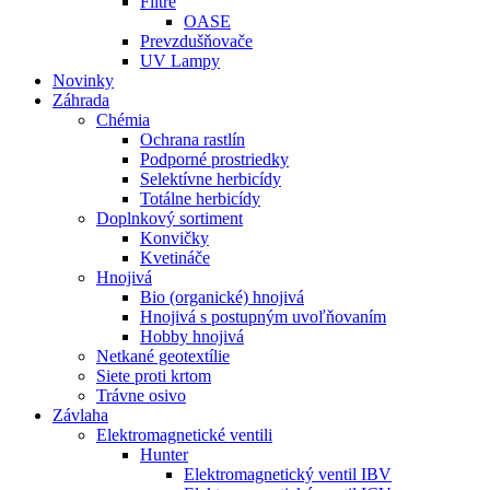
Filtre
OASE
Prevzdušňovače
UV Lampy
Novinky
Záhrada
Chémia
Ochrana rastlín
Podporné prostriedky
Selektívne herbicídy
Totálne herbicídy
Doplnkový sortiment
Konvičky
Kvetináče
Hnojivá
Bio (organické) hnojivá
Hnojivá s postupným uvoľňovaním
Hobby hnojivá
Netkané geotextílie
Siete proti krtom
Trávne osivo
Závlaha
Elektromagnetické ventili
Hunter
Elektromagnetický ventil IBV