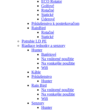
ECO Rotator
Golfové
Rotačné
Statické
Úderové
Príslušenstvo k postrekovačom
RainBird
Rotačné
Statické
Potrubie LD PE
Riadiace jednotky a senzory
Hunter
Batériové
Na vnútorné použitie
Na vonkajšie použitie
Wifi
Káble
Príslušenstvo
Hunter
Rain Bird
Na vnútorné použitie
Na vonkajšie použitie
Wifi
Senzory
Hunter