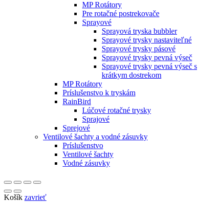
MP Rotátory
Pre rotačné postrekovače
Sprayové
Sprayová tryska bubbler
Sprayové trysky nastaviteľné
Sprayové trysky pásové
Sprayové trysky pevná výseč
Sprayové trysky pevná výseč s
krátkym dostrekom
MP Rotátory
Príslušenstvo k tryskám
RainBird
Lúčové rotačné trysky
Sprajové
Sprejové
Ventilové šachty a vodné zásuvky
Príslušenstvo
Ventilové šachty
Vodné zásuvky
Košík
zavrieť