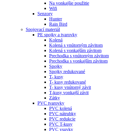
Na vonkajšie použitie
Wifi
Senzory
Hunter
Rain Bird
Spojovací materiál
PE spojky a tvarovky
Kolená
Kolená s vnútorným závitom
Kolená s vonkajším závitom
Prechodka s vnútorným závitom
Prechodka s vonkajším závitom
Spojky
Spojky redukované
T- kusy
T- kusy redukované
T- kusy vnútorný závit
T-kusy vonkajší závit
Zátky
PVC tvarovky
PVC kolená
PVC nátrubky
PVC redukcie
PVC T-kusy
PVC vsuvky