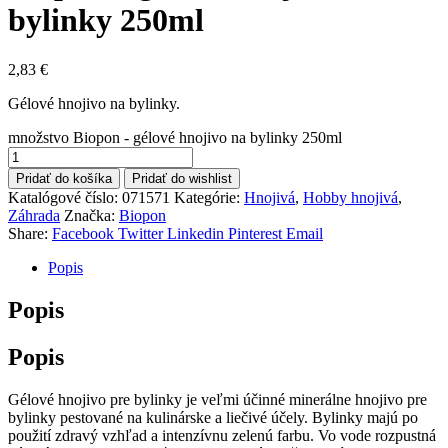
bylinky 250ml
2,83
€
Gélové hnojivo na bylinky.
množstvo Biopon - gélové hnojivo na bylinky 250ml
Pridať do košíka
Pridať do wishlist
Katalógové číslo:
071571
Kategórie:
Hnojivá
,
Hobby hnojivá
,
Záhrada
Značka:
Biopon
Share:
Facebook
Twitter
Linkedin
Pinterest
Email
Popis
Popis
Popis
Gélové hnojivo pre bylinky je veľmi účinné minerálne hnojivo pre
bylinky pestované na kulinárske a liečivé účely. Bylinky majú po
použití zdravý vzhľad a intenzívnu zelenú farbu. Vo vode rozpustná