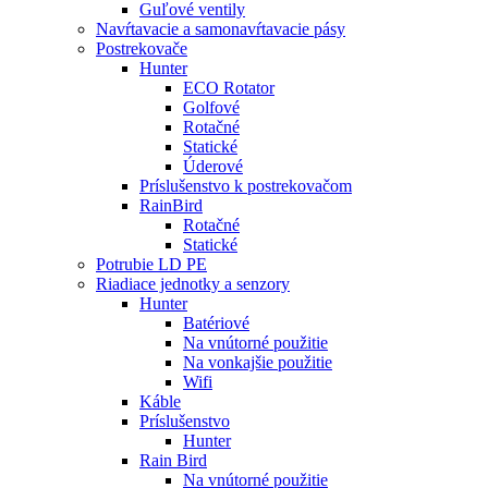
Guľové ventily
Navŕtavacie a samonavŕtavacie pásy
Postrekovače
Hunter
ECO Rotator
Golfové
Rotačné
Statické
Úderové
Príslušenstvo k postrekovačom
RainBird
Rotačné
Statické
Potrubie LD PE
Riadiace jednotky a senzory
Hunter
Batériové
Na vnútorné použitie
Na vonkajšie použitie
Wifi
Káble
Príslušenstvo
Hunter
Rain Bird
Na vnútorné použitie