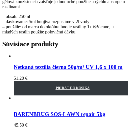
gélová konzistencia zaisťuje jednoduché použitie a rýchlu absorpciu
rastlinami.
– obsah: 250ml
– dávkovanie: 5ml hnojiva rozpustíme v 2l vody
– použitie: od marca do októbra hnojte rastliny 1x týždenne, u
mladých rastlín použite polovičnú dávku
Súvisiace produkty
Netkaná textília čierna 50g/m² UV 1,6 x 100 m
51,20
€
PRIDAŤ DO KOŠÍKA
BARENBRUG SOS-LAWN repair 5kg
45,50
€