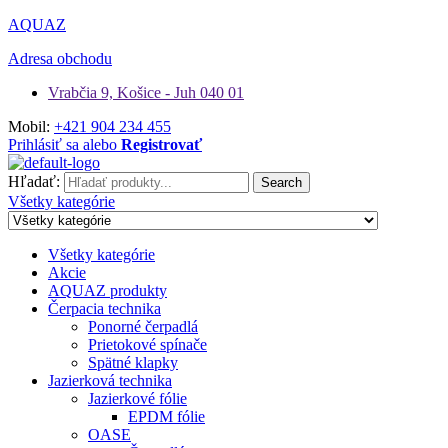
AQUAZ
Adresa obchodu
Vrabčia 9, Košice - Juh 040 01
Mobil:
+421 904 234 455
Prihlásiť sa alebo
Registrovať
Hľadať:
Search
Všetky kategórie
Všetky kategórie
Akcie
AQUAZ produkty
Čerpacia technika
Ponorné čerpadlá
Prietokové spínače
Spätné klapky
Jazierková technika
Jazierkové fólie
EPDM fólie
OASE